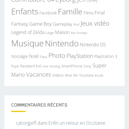
Disney
Enfants
Famille
Final
Films
Facebook
Jeux vidéo
Fantasy
Game Boy
Gameplay
iPad
Legend of Zelda
Maison
Liège
Ma Snorkys
Musique
Nintendo
Nintendo DS
Photo
PlayStation
Noël
Nostalgie
PlayStation 3
Papa
Super
Resident Evil
SmartPhone
Pype
Seraing
Sony
rose
Vacances
Mario
Vidéos
Youtube
Web
Wii
école
COMMENTAIRES RÉCENTS
cyborgjeff
dans
Enfin un retour en Occitanie