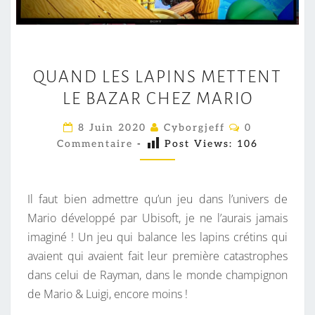
Q
QUAND LES LAPINS METTENT
U
LE BAZAR CHEZ MARIO
A
N
C
8 Juin 2020
Cyborgjeff
0
D
O
Commentaire
-
Post Views:
106
M
L
M
E
E
N
S
T
Il faut bien admettre qu’un jeu dans l’univers de
A
L
I
Mario développé par Ubisoft, je ne l’aurais jamais
R
A
imaginé ! Un jeu qui balance les lapins crétins qui
E
S
P
avaient qui avaient fait leur première catastrophes
I
dans celui de Rayman, dans le monde champignon
N
de Mario & Luigi, encore moins !
S