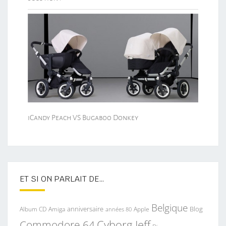
iCandy Peach VS Bugaboo Donkey
ET SI ON PARLAIT DE…
Belgique
anniversaire
Blog
Album CD
Apple
Amiga
années 80
Commodore 64
Cyborg Jeff