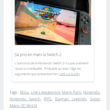
J’ai pris en main la Switch 2
L'annonce de la Nintendo Switch 2 n'a pas vraiment
réussi à m'emballer. Probable qu'avec l'âge les
arguments que présentent les
(LIRE LA SUITE)
Tags :
Bilou
,
Link's Awakening
,
Mario Party
,
Nintendo
,
Nintendo Switch
,
RPG
,
Rayman Legends
,
Super
Mario 3D World