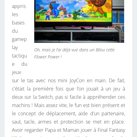
appris
les
bases
du
gamep
lay
Oh, mais je l’ai déjà vue dans un Bilou cette
tactiqu
Flower Power !
e du
jeux
sur le tas avec nos mini JoyCon en main. De fait,
c’était la première fois que l’on jouait à un jeu à
deux sur la Switch, pas si facile à appréhender ces
machins ! Mais assez vite, le fun est bien présent et
le concept de déplacement, aide d’un partenaire,
saut, tacle, armes et protection se met en place.
Avoir regarder Papa et Maman jouer à Final Fantasy