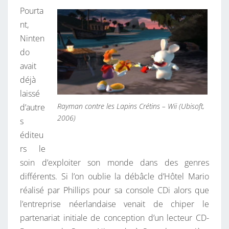
M
Pourta
E
nt,
T
Ninten
T
do
E
avait
N
déjà
T
laissé
L
Rayman contre les Lapins Crétins – Wii (Ubisoft,
d’autre
2006)
E
s
B
éditeu
A
rs le
Z
soin d’exploiter son monde dans des genres
A
différents. Si l’on oublie la débâcle d’Hôtel Mario
R
réalisé par Phillips pour sa console CDi alors que
C
l’entreprise néerlandaise venait de chiper le
H
partenariat initiale de conception d’un lecteur CD-