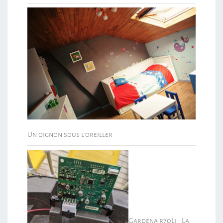
Un oignon sous l’oreiller
Gardena r70Li : La