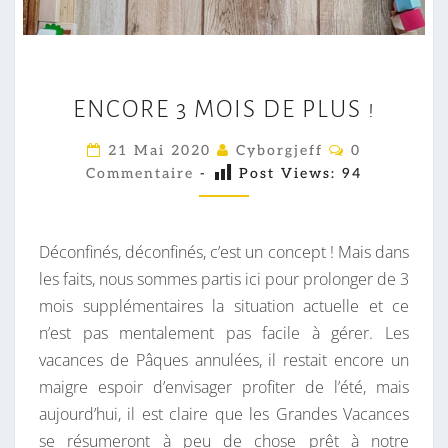
E
ENCORE 3 MOIS DE PLUS !
N
C
C
21 Mai 2020
Cyborgjeff
0
O
O
Commentaire
-
Post Views:
94
M
R
M
E
E
N
T
3
Déconfinés, déconfinés, c’est un concept ! Mais dans
A
M
I
les faits, nous sommes partis ici pour prolonger de 3
R
O
mois supplémentaires la situation actuelle et ce
E
S
I
n’est pas mentalement pas facile à gérer. Les
S
vacances de Pâques annulées, il restait encore un
D
maigre espoir d’envisager profiter de l’été, mais
E
aujourd’hui, il est claire que les Grandes Vacances
P
se résumeront à peu de chose prêt à notre