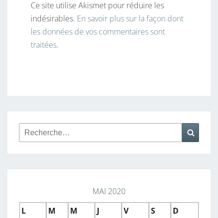
Ce site utilise Akismet pour réduire les
indésirables.
En savoir plus sur la façon dont
les données de vos commentaires sont
traitées
.
Rechercher :
Reche
MAI 2020
L
M
M
J
V
S
D