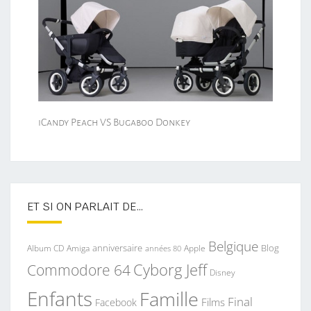
iCandy Peach VS Bugaboo Donkey
ET SI ON PARLAIT DE…
Belgique
anniversaire
Blog
Album CD
Apple
Amiga
années 80
Commodore 64
Cyborg Jeff
Disney
Enfants
Famille
Final
Films
Facebook