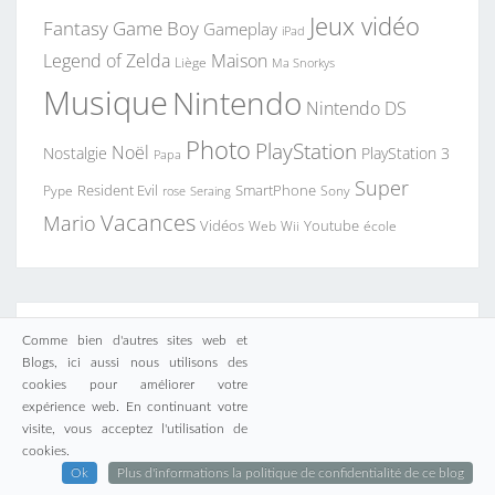
Jeux vidéo
Fantasy
Game Boy
Gameplay
iPad
Legend of Zelda
Maison
Liège
Ma Snorkys
Musique
Nintendo
Nintendo DS
Photo
PlayStation
Noël
Nostalgie
PlayStation 3
Papa
Super
Resident Evil
SmartPhone
Pype
Seraing
Sony
rose
Vacances
Mario
Vidéos
Youtube
Web
Wii
école
COMMENTAIRES RÉCENTS
Comme bien d'autres sites web et
Blogs, ici aussi nous utilisons des
cookies pour améliorer votre
cyborgjeff
dans
Enfin un retour en Occitanie
expérience web. En continuant votre
visite, vous acceptez l'utilisation de
cookies.
cyborgjeff
dans
Déjà de retour à Dream Harbor
Ok
Plus d'informations la politique de confidentialité de ce blog