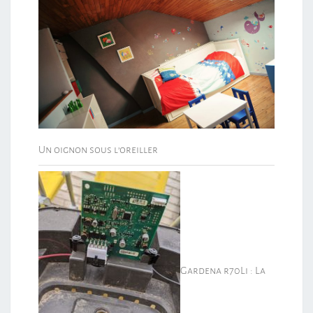
Un oignon sous l’oreiller
Gardena r70Li : La