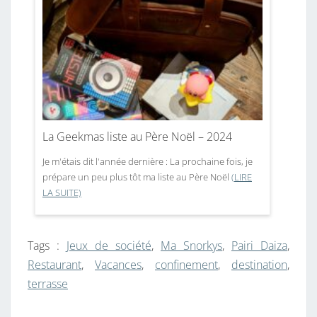
La Geekmas liste au Père Noël – 2024
Je m'étais dit l'année dernière : La prochaine fois, je
prépare un peu plus tôt ma liste au Père Noël
(LIRE
LA SUITE)
Tags :
Jeux de société
,
Ma Snorkys
,
Pairi Daiza
,
Restaurant
,
Vacances
,
confinement
,
destination
,
terrasse