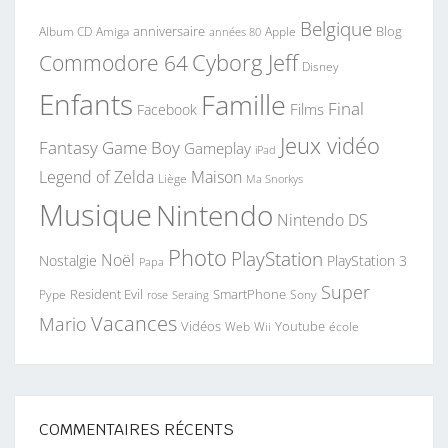
Belgique
anniversaire
Blog
Album CD
Apple
Amiga
années 80
Commodore 64
Cyborg Jeff
Disney
Enfants
Famille
Final
Films
Facebook
Jeux vidéo
Fantasy
Game Boy
Gameplay
iPad
Legend of Zelda
Maison
Liège
Ma Snorkys
Musique
Nintendo
Nintendo DS
Photo
PlayStation
Noël
Nostalgie
PlayStation 3
Papa
Super
Resident Evil
SmartPhone
Pype
Seraing
Sony
rose
Vacances
Mario
Vidéos
Youtube
Web
Wii
école
COMMENTAIRES RÉCENTS