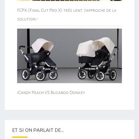
FCPX (Final Cut Pro X) très lent, j’approche de la
solution !
iCandy Peach VS Bugaboo Donkey
ET SI ON PARLAIT DE…