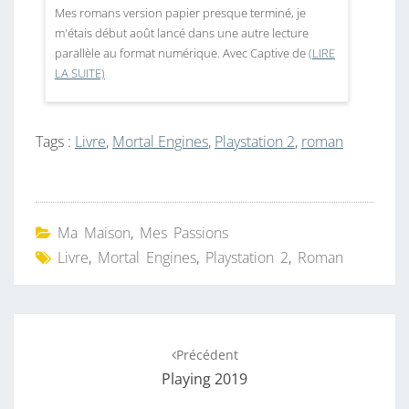
Mes romans version papier presque terminé, je
m'étais début août lancé dans une autre lecture
parallèle au format numérique. Avec Captive de
(LIRE
LA SUITE)
Tags :
Livre
,
Mortal Engines
,
Playstation 2
,
roman
Ma Maison
,
Mes Passions
Livre
,
Mortal Engines
,
Playstation 2
,
Roman
Navigation
Précédent
d'article
Playing 2019