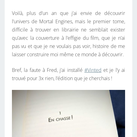
E
S
Voilà, plus d’un an que j’ai envie de découvrir
,
l’univers de Mortal Engines, mais le premier tome,
P
difficile à trouver en librairie ne semblait exister
R
qu’avec la couverture à l’effigie du film, que je n’ai
E
pas vu et que je ne voulais pas voir, histoire de me
M
laisser construire moi même ce monde à découvrir.
I
È
Bref, la faute à Fred, j’ai installé
#Vinted
et je l’y ai
R
trouvé pour 3x rien, l’édition que je cherchais !
E
L
E
C
T
U
R