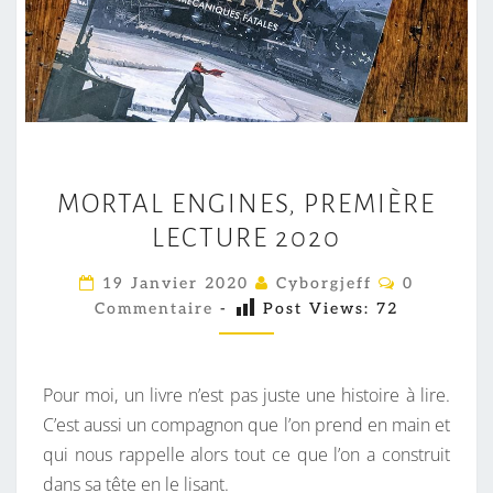
M
MORTAL ENGINES, PREMIÈRE
O
LECTURE 2020
R
T
C
19 Janvier 2020
Cyborgjeff
0
A
O
Commentaire
-
Post Views:
72
M
L
M
E
E
N
N
T
Pour moi, un livre n’est pas juste une histoire à lire.
A
G
I
C’est aussi un compagnon que l’on prend en main et
R
I
qui nous rappelle alors tout ce que l’on a construit
E
S
N
dans sa tête en le lisant.