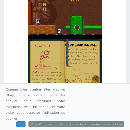
Comme bien d'autres sites web et
Blogs, ici aussi nous utilisons des
cookies pour améliorer votre
expérience web. En continuant votre
visite, vous acceptez l'utilisation de
cookies.
Ok
Plus d'informations la politique de confidentialité de ce blog
ARTICLES LES PLUS VUS