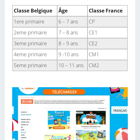
Classe Belgique
Âge
Classe France
1ere primaire
6 – 7 ans
CP
2eme primaire
7 – 8 ans
CE1
3eme primaire
8 – 9 ans
CE2
4eme primaire
9 -10 ans
CM1
5eme primaire
10 – 11 ans
CM2