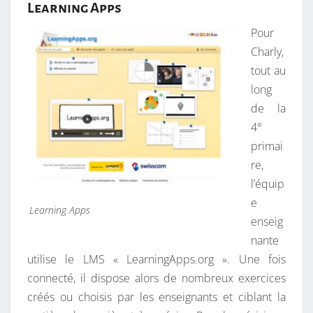
Learning Apps
Pour
Charly,
tout au
long
de la
4°
primai
re,
l’équip
e
Learning Apps
enseig
nante
utilise le LMS « LearningApps.org ». Une fois
connecté, il dispose alors de nombreux exercices
créés ou choisis par les enseignants et ciblant la