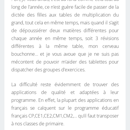
U
long de l’année, ce n’est guère facile de passer de la
R
dictée des filles aux tables de multiplication du
L
grand, tout cela en même temps, mais quand il s’agit
E
de dépoussiérer deux matières différentes pour
S
chaque année en même temps, soit 3 révisions
R
différentes à la même table, mon cerveau
É
bouchonne… et je vous avoue que je ne suis pas
V
mécontent de pouvoir m’aider des tablettes pour
I
dispatcher des groupes d’exercices.
S
I
La difficulté reste évidemment de trouver des
O
applications de qualité et adaptées à leur
N
programme. En effet, la plupart des applications en
S
français se calquent sur le programme éducatif
français CP,CE1,CE2,CM1,CM2,… qu’il faut transposer
à nos classes de primaire.