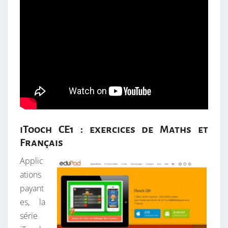
iTooch CE1 : exercices de Maths et
Français
Applic
ations
payant
es, la
série