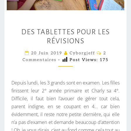
D
DES TABLETTES POUR LES
E
RÉVISIONS
S
T
C
20 Juin 2019
Cyborgjeff
2
A
O
Commentaires
-
Post Views:
175
M
B
M
E
L
N
E
T
Depuis lundi, les 3 grands sont en examen. Les filles
A
T
I
finissent leur 2° année primaire et Charly sa 4°.
R
T
Difficile, il faut bien l’avouer de gérer tout cela,
E
S
E
parent indigne, en se coupant en 4… car bien
S
évidemment, il reste notre petite dernière, qui elle
P
n’a pas d’examen et demande beaucoup d’attention
O
! Oh, je vous dirais, c’est au fond comme cela tout au