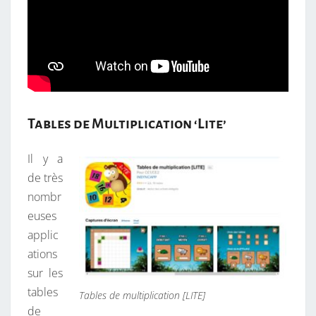
Tables de Multiplication ‘Lite’
Il y a
de très
nombr
euses
applic
ations
sur les
tables
Tables de multiplication [LITE]
de