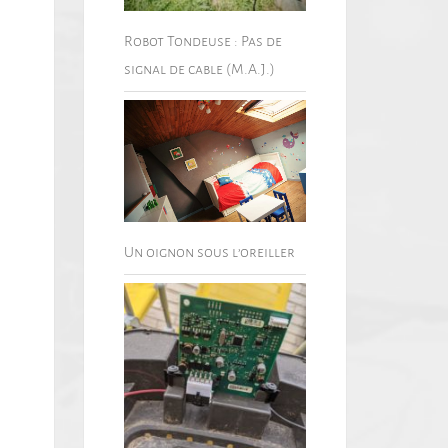
Robot Tondeuse : Pas de
signal de cable (M.A.J.)
Un oignon sous l’oreiller