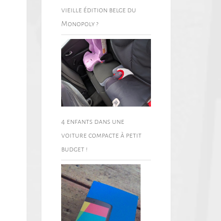
vieille édition belge du
Monopoly ?
4 enfants dans une
voiture compacte à petit
budget !