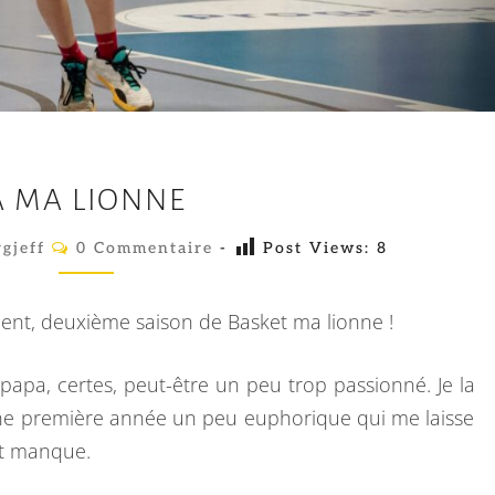
A
A MA LIONNE
M
A
C
gjeff
0 Commentaire
-
Post Views:
8
O
L
M
M
I
E
ment, deuxième saison de Basket ma lionne !
N
O
T
A
N
papa, certes, peut-être un peu trop passionné. Je la
I
R
N
une première année un peu euphorique qui me laisse
E
E
S
it manque.