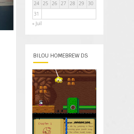
24
25
26
27
28
29
30
31
« Juil
BILOU HOMEBREW DS