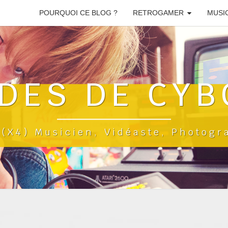
POURQUOI CE BLOG ?
RETROGAMER
MUSI
DES DE CYB
a(x4) Musicien, Vidéaste, Photog