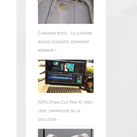
Gardena r70Li : La lumière
rouge clignote, comment
réparer ?
FCPX (Final Cut Pro X) très
lent, j’approche de la
solution !