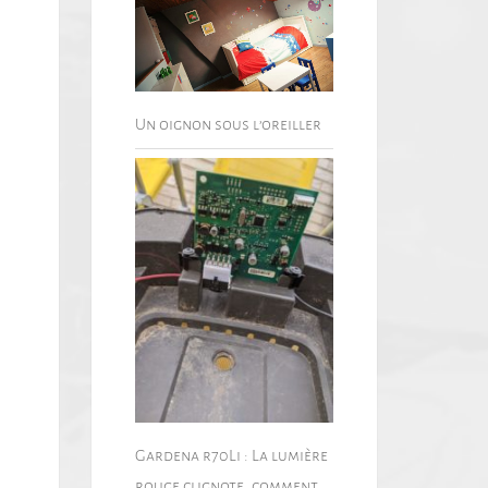
Un oignon sous l’oreiller
Gardena r70Li : La lumière
rouge clignote, comment