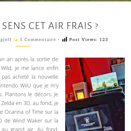
L
 SENS CET AIR FRAIS ?
I
N
C
gjeff
1 Commentaire
-
Post Views:
123
O
K
M
,
M
E
’un an après la sortie de
T
N
T
 Wild, je me lance enfin
U
A
i pas acheté la nouvelle
I
L
R
intendo WiiU que je m’y
E
E
S
s. Plantons le décors. Je
S
Zelda en 3D, au fond, je
E
de Ocarina of Time sur la
N
g HD de Wind Waker sur la
S
 au grand air. Au fond,