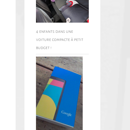
4 enfants dans une
voiture compacte à petit
budget !