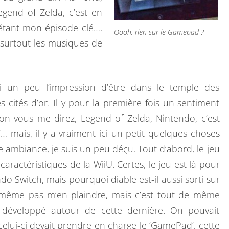
C
egend of Zelda, c’est en
E
étant mon épisode clé….
T
Oooh, rien sur le Gamepad ?
t surtout les musiques de
A
I
R
’ai un peu l’impression d’être dans le temple des
F
 cités d’or. Il y pour la première fois un sentiment
R
on vous me direz, Legend of Zelda, Nintendo, c’est
A
mais, il y a vraiment ici un petit quelques choses
I
le ambiance, je suis un peu déçu. Tout d’abord, le jeu
S
aractéristiques de la WiiU. Certes, le jeu est là pour
?
do Switch, mais pourquoi diable est-il aussi sorti sur
d même pas m’en plaindre, mais c’est tout de même
é développé autour de cette dernière. On pouvait
 celui-ci devait prendre en charge le ‘GamePad’, cette