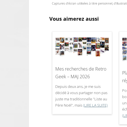
Captures d’écran utilisées à titre personnel, d’illustra
Vous aimerez aussi
Mes recherches de Retro
Pl
Geek – MAJ 2026
ré
Depuis deux ans, je me suis
Po
décidé à vous partager non pas
bo
juste ma traditionnelle "Liste au
un
Père Noël", mais
(LIRE LA SUITE)
éc
(L