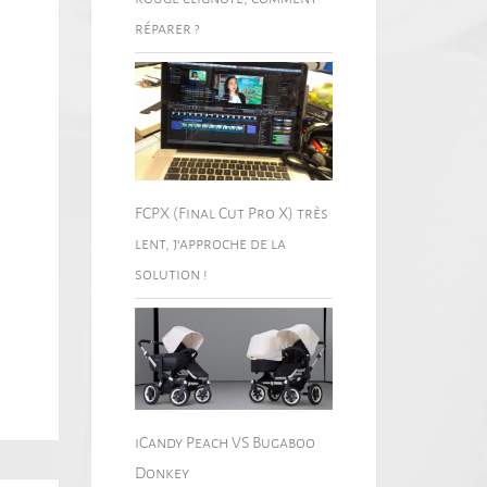
réparer ?
FCPX (Final Cut Pro X) très
lent, j’approche de la
solution !
iCandy Peach VS Bugaboo
Donkey