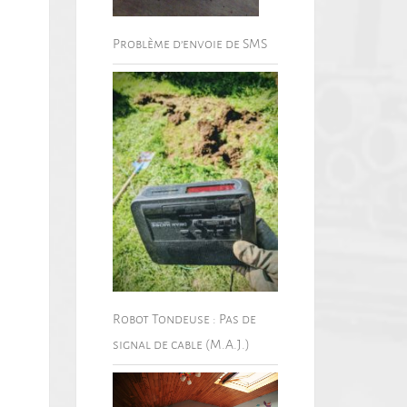
Problème d’envoie de SMS
Robot Tondeuse : Pas de
signal de cable (M.A.J.)