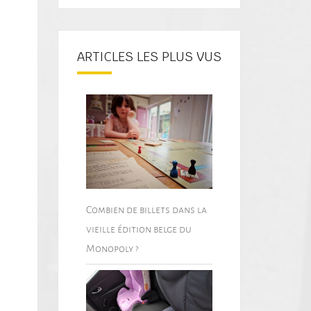
ARTICLES LES PLUS VUS
Combien de billets dans la
vieille édition belge du
Monopoly ?