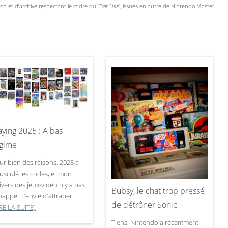
tion et d’archive respectant le cadre du “
Fair Use
“, issues en autre de Nintendo Master
aying 2025 : A bas
gime
ur bien des raisons, 2025 a
usculé les codes, et mon
ivers des jeux-vidéo n'y a pas
Bubsy, le chat trop pressé
happé. L'envie d'attraper
de détrôner Sonic
IRE LA SUITE)
Tiens, Nintendo a récemment