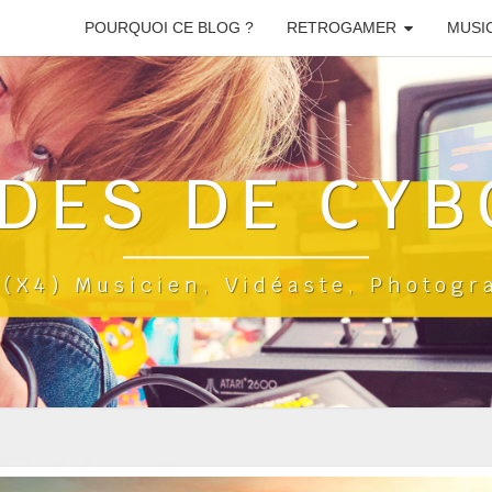
POURQUOI CE BLOG ?
RETROGAMER
MUSI
DES DE CYB
a(x4) Musicien, Vidéaste, Photog