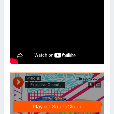
I
F
T
S
T
A
G
E