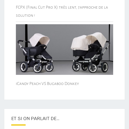
FCPX (Final Cut Pro X) très lent, j’approche de la
solution !
iCandy Peach VS Bugaboo Donkey
ET SI ON PARLAIT DE…