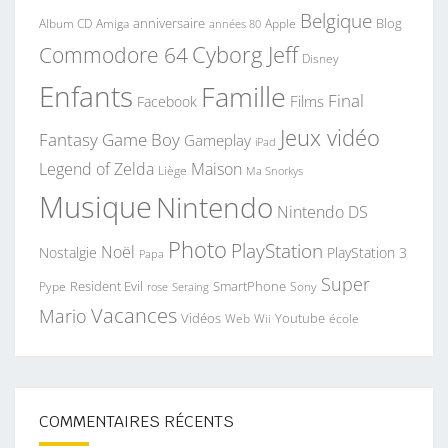
Belgique
anniversaire
Blog
Album CD
Apple
Amiga
années 80
Commodore 64
Cyborg Jeff
Disney
Enfants
Famille
Final
Films
Facebook
Jeux vidéo
Fantasy
Game Boy
Gameplay
iPad
Legend of Zelda
Maison
Liège
Ma Snorkys
Musique
Nintendo
Nintendo DS
Photo
PlayStation
Noël
Nostalgie
PlayStation 3
Papa
Super
Resident Evil
SmartPhone
Pype
Seraing
Sony
rose
Vacances
Mario
Vidéos
Youtube
Web
Wii
école
COMMENTAIRES RÉCENTS