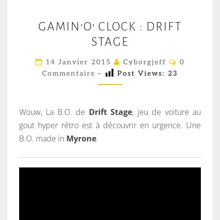
G
GAMIN’O’ CLOCK : DRIFT
A
STAGE
M
I
C
14 Janvier 2015
Cyborgjeff
0
N
O
Commentaire
-
Post Views:
23
M
’
M
E
O
N
’
T
Wouw, La B.O. de
Drift Stage
, jeu de voiture au
A
C
I
gout hyper rétro est à découvrir en urgence. Une
R
L
B.O. made in
Myrone
.
E
S
O
C
K
:
D
R