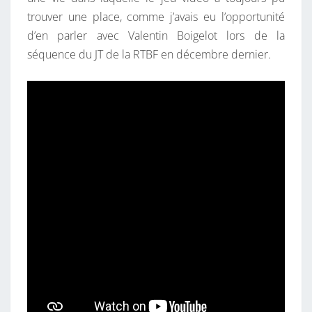
S
trouver une place, comme j’avais eu l’opportunité
D
d’en parler avec Valentin Boigelot lors de la
E
séquence du JT de la RTBF en décembre dernier.
J
E
U
X
V
I
D
É
O
?