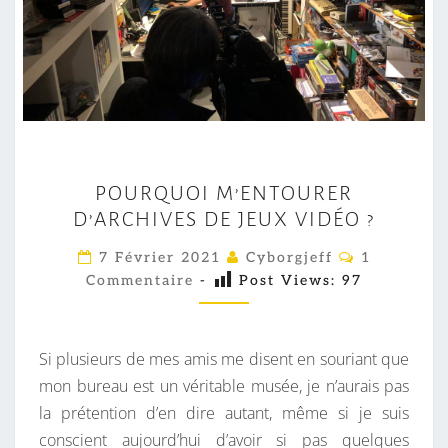
P
POURQUOI M’ENTOURER
O
D’ARCHIVES DE JEUX VIDÉO ?
U
R
C
7 Février 2021
Cyborgjeff
1
O
Q
Commentaire
-
Post Views:
97
M
M
U
E
O
N
T
Si plusieurs de mes amis me disent en souriant que
I
A
I
mon bureau est un véritable musée, je n’aurais pas
M
R
la prétention d’en dire autant, même si je suis
’
E
S
conscient aujourd’hui d’avoir si pas quelques
E