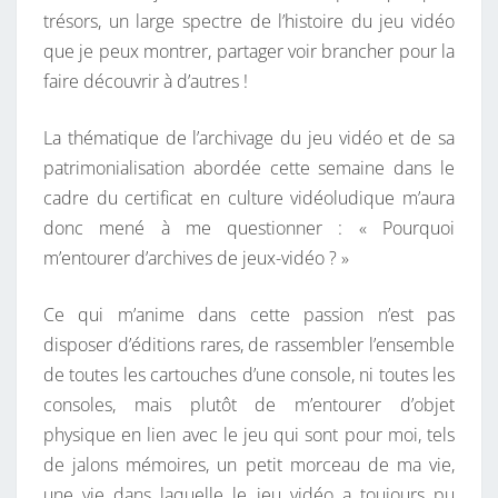
trésors, un large spectre de l’histoire du jeu vidéo
N
que je peux montrer, partager voir brancher pour la
T
faire découvrir à d’autres !
O
U
La thématique de l’archivage du jeu vidéo et de sa
R
patrimonialisation abordée cette semaine dans le
E
cadre du certificat en culture vidéoludique m’aura
R
donc mené à me questionner : « Pourquoi
D
m’entourer d’archives de jeux-vidéo ? »
’
A
Ce qui m’anime dans cette passion n’est pas
R
disposer d’éditions rares, de rassembler l’ensemble
C
de toutes les cartouches d’une console, ni toutes les
H
consoles, mais plutôt de m’entourer d’objet
I
physique en lien avec le jeu qui sont pour moi, tels
V
de jalons mémoires, un petit morceau de ma vie,
E
une vie dans laquelle le jeu vidéo a toujours pu