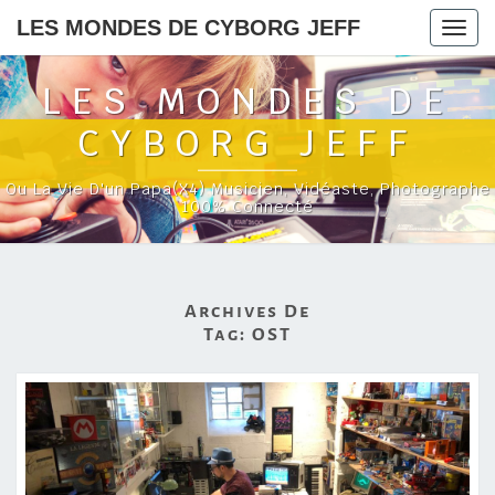
LES MONDES DE CYBORG JEFF
Togg
navig
LES MONDES DE
CYBORG JEFF
Ou La Vie D'un Papa(x4) Musicien, Vidéaste, Photographe
100% Connecté
Archives De
Tag:
OST