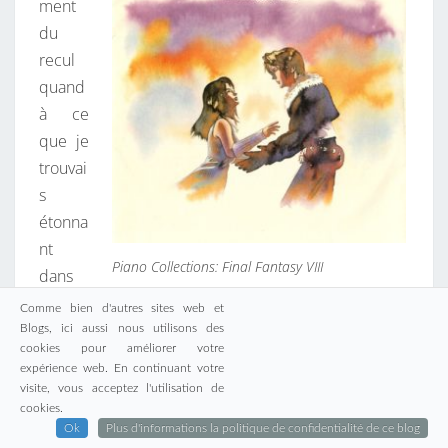
ment
du
recul
quand
à ce
que je
trouvai
s
étonna
nt
Piano Collections: Final Fantasy VIII
dans
les
Comme bien d'autres sites web et
musiq
Blogs, ici aussi nous utilisons des
cookies pour améliorer votre
ues des jeux de la Game Boy, de la NES, Super
expérience web. En continuant votre
Nintendo et Megadrive avant le passage aux bandes
visite, vous acceptez l'utilisation de
sons plus orchestrées du nouveau millénaire et le
cookies.
Ok
Plus d'informations la politique de confidentialité de ce blog
retour de la vague plus « rétro » des jeux