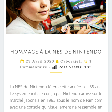
H
HOMMAGE À LA NES DE NINTENDO
O
M
C
23 Avril 2020
Cyborgjeff
1
O
M
Commentaire
-
Post Views:
185
M
M
A
E
G
N
T
La NES de Nintendo fêtera cette année ses 35 ans.
E
A
I
Le système initiale conçu par Nintendo arrive sur le
À
R
marché japonais en 1983 sous le nom de Famicom
L
E
S
avec une console qui visuellement ne ressemble en
A