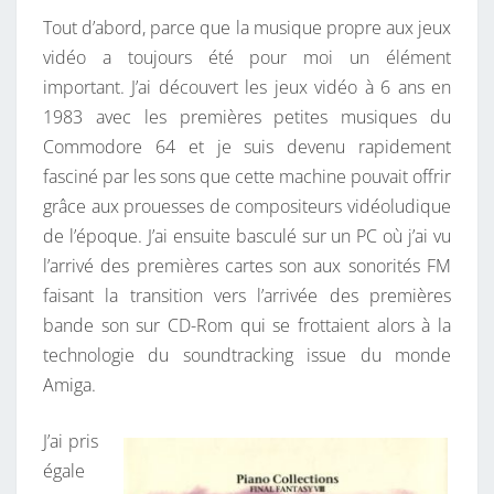
Q
Tout d’abord, parce que la musique propre aux jeux
U
vidéo a toujours été pour moi un élément
E
important. J’ai découvert les jeux vidéo à 6 ans en
S
1983 avec les premières petites musiques du
D
Commodore 64 et je suis devenu rapidement
E
fasciné par les sons que cette machine pouvait offrir
J
grâce aux prouesses de compositeurs vidéoludique
E
de l’époque. J’ai ensuite basculé sur un PC où j’ai vu
U
l’arrivé des premières cartes son aux sonorités FM
X
faisant la transition vers l’arrivée des premières
V
bande son sur CD-Rom qui se frottaient alors à la
I
technologie du soundtracking issue du monde
D
Amiga.
É
O
J’ai pris
égale