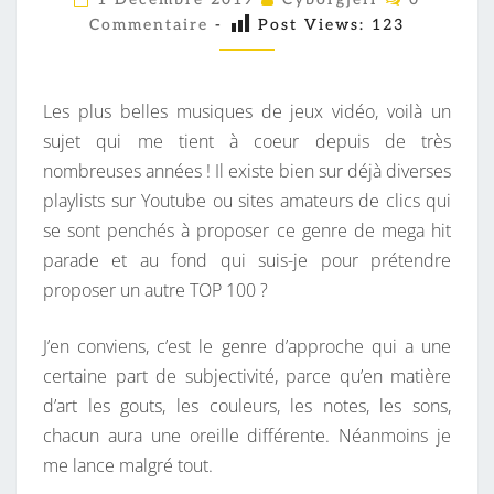
O
0
Commentaire
-
Post Views:
123
M
M
0
E
M
N
T
Les plus belles musiques de jeux vidéo, voilà un
E
A
I
sujet qui me tient à coeur depuis de très
I
R
nombreuses années ! Il existe bien sur déjà diverses
L
E
S
playlists sur Youtube ou sites amateurs de clics qui
L
se sont penchés à proposer ce genre de mega hit
E
parade et au fond qui suis-je pour prétendre
U
proposer un autre TOP 100 ?
R
E
J’en conviens, c’est le genre d’approche qui a une
S
certaine part de subjectivité, parce qu’en matière
M
d’art les gouts, les couleurs, les notes, les sons,
U
chacun aura une oreille différente. Néanmoins je
S
me lance malgré tout.
I