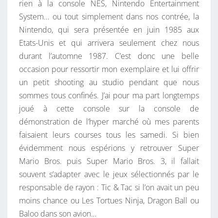
rien à la console NES, Nintendo Entertainment
N
System… ou tout simplement dans nos contrée, la
E
Nintendo, qui sera présentée en juin 1985 aux
S
Etats-Unis et qui arrivera seulement chez nous
D
durant l’automne 1987. C’est donc une belle
E
occasion pour ressortir mon exemplaire et lui offrir
N
un petit shooting au studio pendant que nous
I
sommes tous confinés. J’ai pour ma part longtemps
N
joué à cette console sur la console de
T
démonstration de l’hyper marché où mes parents
E
faisaient leurs courses tous les samedi. Si bien
N
évidemment nous espérions y retrouver Super
D
Mario Bros. puis Super Mario Bros. 3, il fallait
O
souvent s’adapter avec le jeux sélectionnés par le
responsable de rayon : Tic & Tac si l’on avait un peu
moins chance ou Les Tortues Ninja, Dragon Ball ou
Baloo dans son avion…