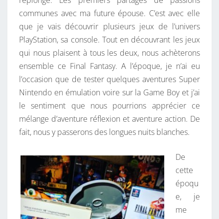
replonge. Les premiers partages de passions
communes avec ma future épouse. C’est avec elle
que je vais découvrir plusieurs jeux de l’univers
PlayStation, sa console. Tout en découvrant les jeux
qui nous plaisent à tous les deux, nous achèterons
ensemble ce Final Fantasy. A l’époque, je n’ai eu
l’occasion que de tester quelques aventures Super
Nintendo en émulation voire sur la Game Boy et j’ai
le sentiment que nous pourrions apprécier ce
mélange d’aventure réflexion et aventure action. De
fait, nous y passerons des longues nuits blanches.
De
cette
époqu
e, je
me