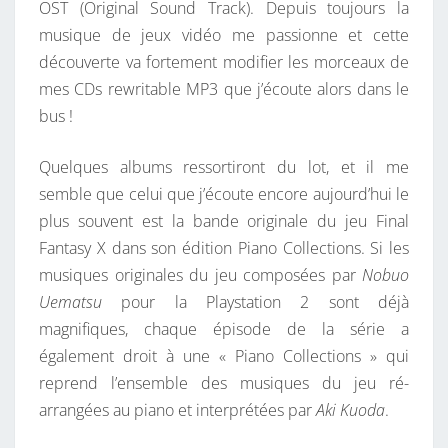
OST (Original Sound Track). Depuis toujours la
R
musique de jeux vidéo me passionne et cette
É
découverte va fortement modifier les
morceaux de
S
mes CDs rewritable MP3 que j’écoute alors dans le
:
bus !
F
I
Quelques albums ressortiront du lot, et il me
N
semble que celui que j’écoute encore aujourd’hui le
A
plus souvent est la bande originale du jeu Final
L
Fantasy X dans son édition Piano Collections. Si les
F
musiques originales du jeu composées par
Nobuo
A
Uematsu
pour la Playstation 2 sont déjà
N
magnifiques, chaque épisode de la série a
T
également droit à une « Piano Collections » qui
A
reprend l’ensemble des musiques du jeu ré-
S
arrangées au piano et interprétées par
Aki Kuoda
.
Y
X