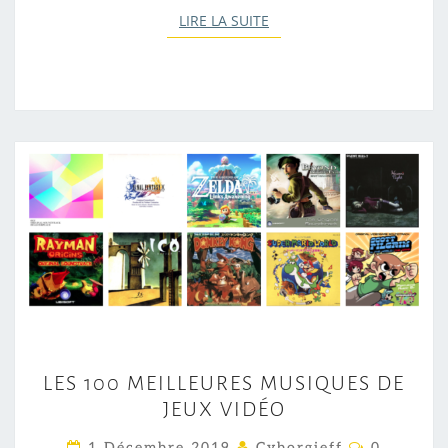
LIRE LA SUITE
LIRE LA SUITE
L
LES 100 MEILLEURES MUSIQUES DE
E
JEUX VIDÉO
S
1
C
1 Décembre 2019
Cyborgjeff
0