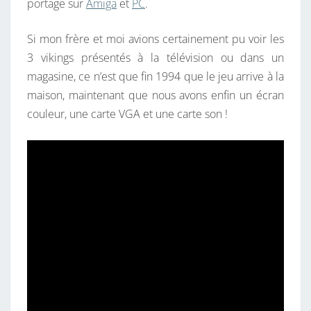
portage sur
Amiga
et
PC
.
Si mon frère et moi avions certainement pu voir les
3 vikings présentés à la télévision ou dans un
magasine, ce n’est que fin 1994 que le jeu arrive à la
maison, maintenant que nous avons enfin un écran
couleur, une carte VGA et une carte son !