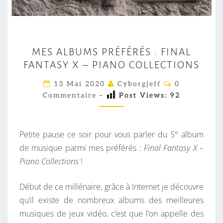
M
MES ALBUMS PRÉFÉRÉS : FINAL
E
FANTASY X – PIANO COLLECTIONS
S
A
C
13 Mai 2020
Cyborgjeff
0
O
L
Commentaire
-
Post Views:
92
M
M
B
E
U
N
T
Petite pause ce soir pour vous parler du 5° album
M
A
I
de musique parmi mes préférés :
Final Fantasy X –
S
R
Piano Collections
!
P
E
S
R
Début de ce millénaire, grâce à Internet je découvre
É
qu’il existe de nombreux albums des meilleures
F
musiques de jeux vidéo, c’est que l’on appelle des
É