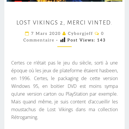
L
LOST VIKINGS 2, MERCI VINTED.
O
S
C
7 Mars 2020
Cyborgjeff
0
O
T
Commentaire
-
Post Views:
143
M
M
V
E
I
N
T
Certes ce n’était pas le jeu du siècle, sorti à une
K
A
I
époque où les jeux de plateforme étaient hasbeen,
I
R
en 1996. Certes, le packaging de cette version
N
E
S
Windows 95, en boitier DVD est moins sympa
G
qu’une version carton ou PlayStation par exemple.
S
Mais quand même, je suis content d’accueillir les
2
moustachus de Lost Vikings dans ma collection
,
Rétrogaming.
M
E