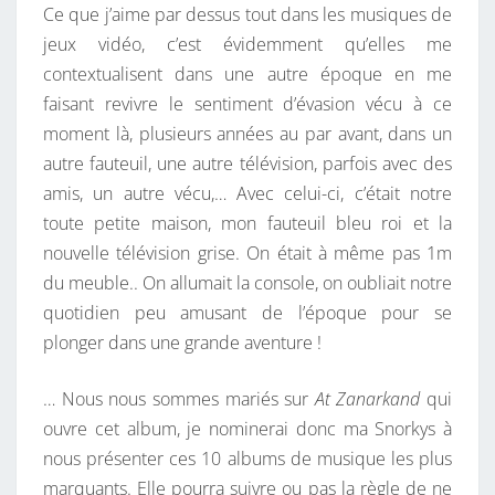
Ce que j’aime par dessus tout dans les musiques de
–
jeux vidéo, c’est évidemment qu’elles me
P
contextualisent dans une autre époque en me
I
faisant revivre le sentiment d’évasion vécu à ce
A
moment là, plusieurs années au par avant, dans un
N
autre fauteuil, une autre télévision, parfois avec des
O
amis, un autre vécu,… Avec celui-ci, c’était notre
C
toute petite maison, mon fauteuil bleu roi et la
O
nouvelle télévision grise. On était à même pas 1m
L
du meuble.. On allumait la console, on oubliait notre
L
quotidien peu amusant de l’époque pour se
E
plonger dans une grande aventure !
C
T
… Nous nous sommes mariés sur
At Zanarkand
qui
I
ouvre cet album, je nominerai donc ma Snorkys à
O
nous présenter ces 10 albums de musique les plus
N
marquants. Elle pourra suivre ou pas la règle de ne