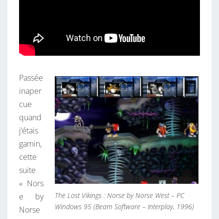
Passée
inaper
cue
quand
j’étais
gamin,
cette
suite
« Nors
The Lost Vikings : Norse by Norse West – PC
e by
Windows 95 (Beam Software – Interplay, 1996)
Norse