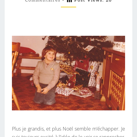
R
Commentaires
-
Post Views:
26
M
M
E
E
C
N
T
H
A
I
E
R
R
E
S
C
H
E
D
E
N
O
Ë
L
Plus je grandis, et plus Noël semble m’échapper. Je