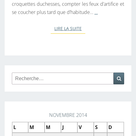
croquettes duchesses, compter les feux d’artifice et
se coucher plus tard que d’habitude…
…
LIRE LA SUITE
LIRE LA SUITE
Rechercher :
Reche
NOVEMBRE 2014
L
M
M
J
V
S
D