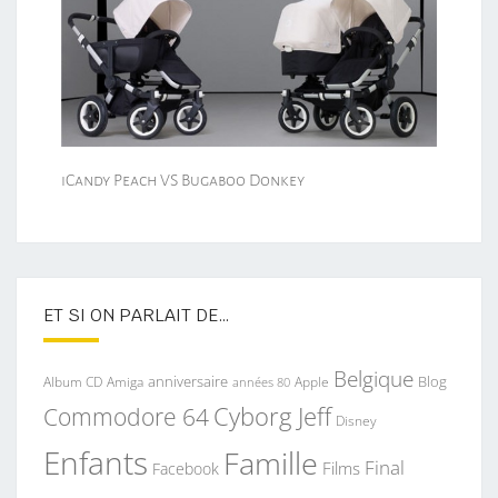
iCandy Peach VS Bugaboo Donkey
ET SI ON PARLAIT DE…
Belgique
anniversaire
Blog
Album CD
Apple
Amiga
années 80
Commodore 64
Cyborg Jeff
Disney
Enfants
Famille
Final
Films
Facebook