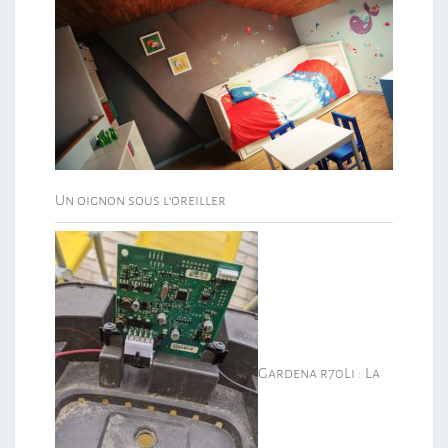
Un oignon sous l’oreiller
Gardena r70Li : La