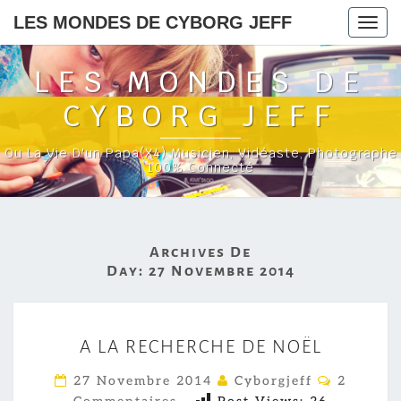
LES MONDES DE CYBORG JEFF
Togg
navig
LES MONDES DE
CYBORG JEFF
Ou La Vie D'un Papa(x4) Musicien, Vidéaste, Photographe
100% Connecté
Archives De
Day:
27 Novembre 2014
A
A LA RECHERCHE DE NOËL
L
A
C
27 Novembre 2014
Cyborgjeff
2
O