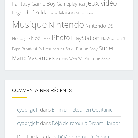
Jeux vidéo
Fantasy
Game Boy
Gameplay
iPad
Legend of Zelda
Maison
Liège
Ma Snorkys
Musique
Nintendo
Nintendo DS
Photo
PlayStation
Noël
Nostalgie
PlayStation 3
Papa
Super
Resident Evil
SmartPhone
Pype
Seraing
Sony
rose
Vacances
Mario
Vidéos
Youtube
Web
Wii
école
COMMENTAIRES RÉCENTS
cyborgjeff
dans
Enfin un retour en Occitanie
cyborgjeff
dans
Déjà de retour à Dream Harbor
Dirk Lardaux
dans
Déjà de retour à Dream