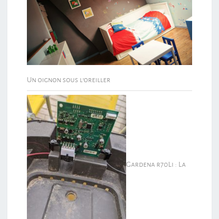
Un oignon sous l’oreiller
Gardena r70Li : La