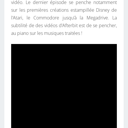
vidéo. Le dernier épisode se penche notamment
T
E
S
sur les premières créations estampillée Disney de
L
l’Atari, le Commodore jusqu’à la Megadrive. La
A
subtilité de des vidéos d’Afterbit est de se pencher,
M
au piano sur les musiques traitées !
U
S
I
Q
U
E
D
A
N
S
L
E
S