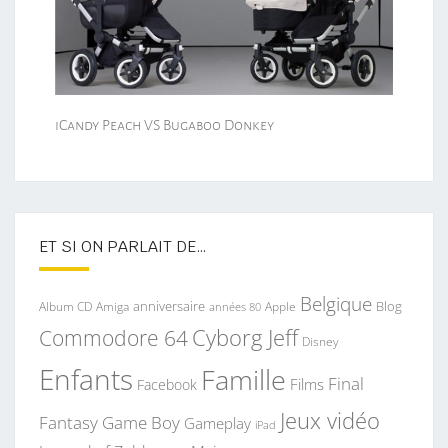
iCandy Peach VS Bugaboo Donkey
ET SI ON PARLAIT DE…
Belgique
anniversaire
Blog
Album CD
Apple
Amiga
années 80
Commodore 64
Cyborg Jeff
Disney
Enfants
Famille
Final
Films
Facebook
Jeux vidéo
Fantasy
Game Boy
Gameplay
iPad