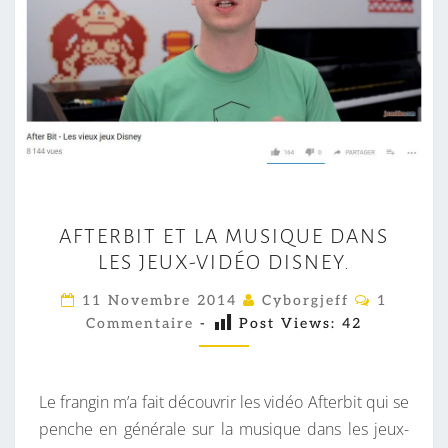
A
AFTERBIT ET LA MUSIQUE DANS
F
LES JEUX-VIDÉO DISNEY.
T
E
C
11 Novembre 2014
Cyborgjeff
1
O
R
Commentaire
-
Post Views:
42
M
M
B
E
I
N
T
Le frangin m’a fait découvrir les vidéo Afterbit qui se
T
A
I
penche en générale sur la musique dans les jeux-
E
R