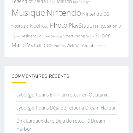
Legend of Zelda
Maison
Liège
Ma Snorkys
Musique
Nintendo
Nintendo DS
Photo
PlayStation
Noël
Nostalgie
PlayStation 3
Papa
Super
Resident Evil
SmartPhone
Pype
Seraing
Sony
rose
Vacances
Mario
Vidéos
Youtube
Web
Wii
école
COMMENTAIRES RÉCENTS
cyborgjeff
dans
Enfin un retour en Occitanie
cyborgjeff
dans
Déjà de retour à Dream Harbor
Dirk Lardaux
dans
Déjà de retour à Dream
Harbor