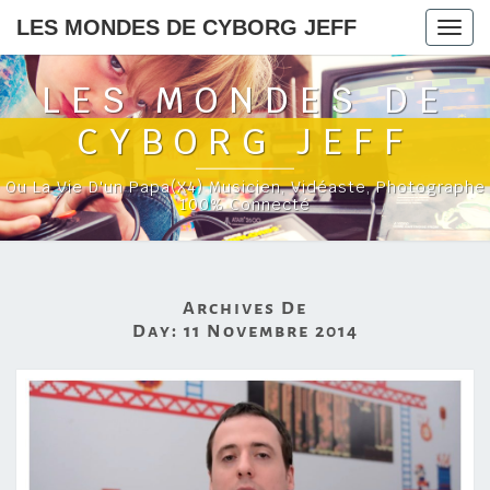
LES MONDES DE CYBORG JEFF
Togg
navig
LES MONDES DE
CYBORG JEFF
Ou La Vie D'un Papa(x4) Musicien, Vidéaste, Photographe
100% Connecté
Archives De
Day:
11 Novembre 2014