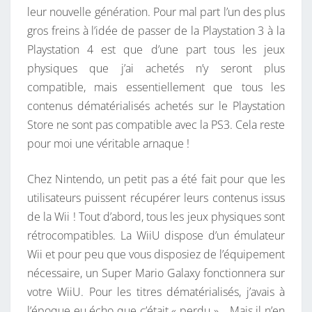
I
leur nouvelle génération. Pour mal part l’un des plus
R
R
gros freins à l’idée de passer de la Playstation 3 à la
S
E
S
Playstation 4 est que d’une part tous les jeux
E
physiques que j’ai achetés n’y seront plus
S
compatible, mais essentiellement que tous les
J
contenus dématérialisés achetés sur le Playstation
E
Store ne sont pas compatible avec la PS3. Cela reste
U
pour moi une véritable arnaque !
X
W
Chez Nintendo, un petit pas a été fait pour que les
I
utilisateurs puissent récupérer leurs contenus issus
I
de la Wii ! Tout d’abord, tous les jeux physiques sont
S
rétrocompatibles. La WiiU dispose d’un émulateur
U
Wii et pour peu que vous disposiez de l’équipement
R
nécessaire, un Super Mario Galaxy fonctionnera sur
L
votre WiiU. Pour les titres dématérialisés, j’avais à
A
l’époque eu écho que c’était « perdu »… Mais il n’en