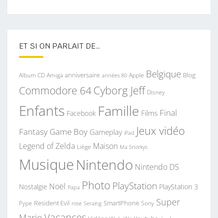
ET SI ON PARLAIT DE…
Belgique
anniversaire
Blog
Album CD
Apple
Amiga
années 80
Commodore 64
Cyborg Jeff
Disney
Enfants
Famille
Final
Films
Facebook
Jeux vidéo
Fantasy
Game Boy
Gameplay
iPad
Legend of Zelda
Maison
Liège
Ma Snorkys
Musique
Nintendo
Nintendo DS
Photo
PlayStation
Noël
Nostalgie
PlayStation 3
Papa
Super
Resident Evil
SmartPhone
Pype
Seraing
Sony
rose
Vacances
Mario