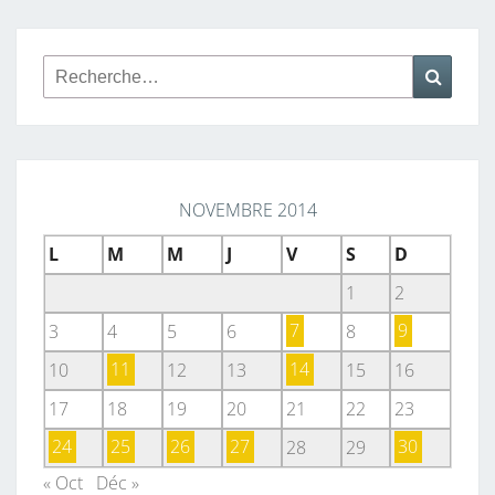
Rechercher :
Reche
NOVEMBRE 2014
L
M
M
J
V
S
D
1
2
3
4
5
6
7
8
9
10
11
12
13
14
15
16
17
18
19
20
21
22
23
24
25
26
27
28
29
30
« Oct
Déc »