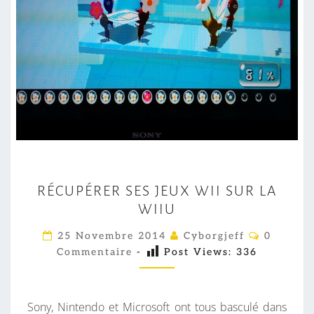
R
RÉCUPÉRER SES JEUX WII SUR LA
É
WIIU
C
U
C
25 Novembre 2014
Cyborgjeff
0
O
P
Commentaire
-
Post Views:
336
M
M
É
E
R
N
T
Sony, Nintendo et Microsoft ont tous basculé dans
E
A