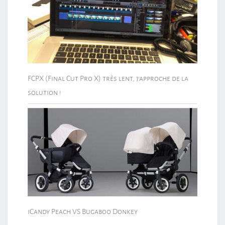
FCPX (Final Cut Pro X) très lent, j’approche de la
solution !
iCandy Peach VS Bugaboo Donkey