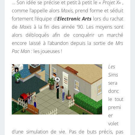
… Son idée se précise et petit à petit le «
Projet X
« ,
comme l’appelle alors
Maxis
,
prend forme et séduit
fortement l’équipe d’
Electronic Arts
lors du rachat
de
Maxis
à la fin des année ’90. Les moyens sont
alors débloqués afin de conquérir un marché
encore laissé à l’abandon depuis la sortie de
Mrs
Pac Man
:
les joueuses !
Les
Sims
sera
donc
le tout
premi
er
volet
d’une simulation de vie. Pas de buts précis, pas