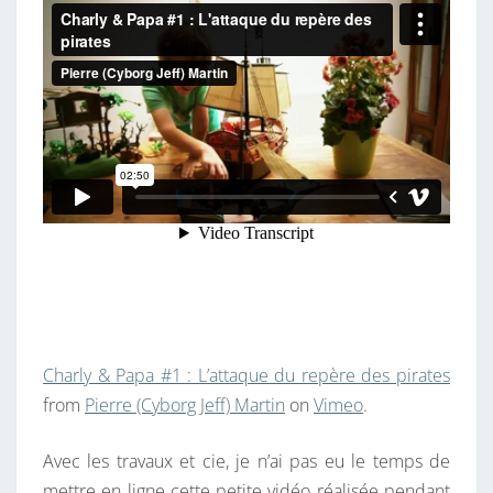
#
1
:
L
’
A
T
T
A
Q
U
E
Charly & Papa #1 : L’attaque du repère des pirates
D
from
Pierre (Cyborg Jeff) Martin
on
Vimeo
.
U
R
Avec les travaux et cie, je n’ai pas eu le temps de
E
mettre en ligne cette petite vidéo réalisée pendant