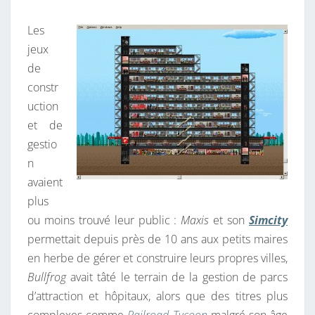
E
Les
–
jeux
4
de
0
constr
€
uction
S
et de
A
gestio
N
n
S
avaient
F
plus
R
ou moins trouvé leur public :
Maxis
et son
Simcity
A
permettait depuis près de 10 ans aux petits maires
I
en herbe de gérer et construire leurs propres villes,
S
Bullfrog
avait tâté le terrain de la gestion de parcs
D
d’attraction et hôpitaux, alors que des titres plus
E