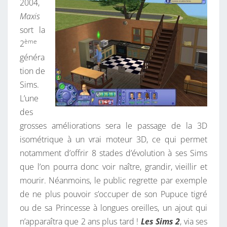
2004,
Maxis
sort la
ème
2
généra
tion de
Sims.
L’une
des
grosses améliorations sera le passage de la 3D
isométrique à un vrai moteur 3D, ce qui permet
notamment d’offrir 8 stades d’évolution à ses Sims
que l’on pourra donc voir naître, grandir, vieillir et
mourir. Néanmoins, le public regrette par exemple
de ne plus pouvoir s’occuper de son Pupuce tigré
ou de sa Princesse à longues oreilles, un ajout qui
n’apparaîtra que 2 ans plus tard !
Les Sims 2
, via ses