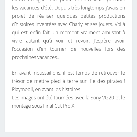
P
les vacances d’été. Depuis très longtemps j’avais en
È
projet de réaliser quelques petites productions
R
d’histoires inventées avec Charly et ses jouets. Voilà
E
qui est enfin fait, un moment vraiment amusant à
D
vivre autant qu’à voir et revoir. J’espère avoir
E
l’occasion d’en tourner de nouvelles lors des
S
prochaines vacances…
P
I
En avant moussaillons, il est temps de retrouver le
R
trésor de mettre pied à terre sur l’île des pirates !
A
Playmobil, en avant les histoires !
T
Les images ont été tournées avec la Sony VG20 et le
E
montage sous Final Cut Pro X.
S