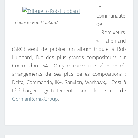
T
La
E
A
I
communauté
T
R
Tribute to Rob Hubbard
de
O
E
S
« Remixeurs
R
» allemand
O
(GRG) vient de publier un album tribute à Rob
B
Hubbard, l’un des plus grands compositeurs sur
H
Commodore 64… On y retrouve une série de ré-
U
arrangements de ses plus belles compositions :
B
Delta, Commando, IK+, Sanxion, Warhawk,… C’est à
B
télécharger gratuitement sur le site de
A
GermanRemixGroup
.
R
D