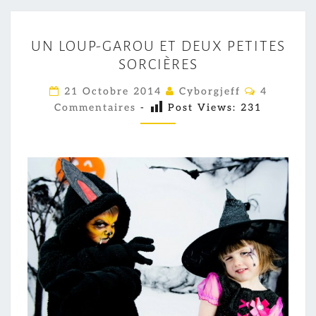
U
UN LOUP-GAROU ET DEUX PETITES
N
SORCIÈRES
L
O
C
21 Octobre 2014
Cyborgjeff
4
O
U
Commentaires
-
Post Views:
231
M
M
P
E
-
N
T
G
A
I
A
R
R
E
S
O
U
E
T
D