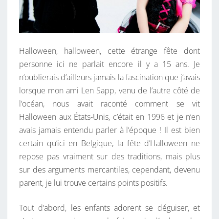
E
U
X
P
Halloween, halloween, cette étrange fête dont
E
personne ici ne parlait encore il y a 15 ans. Je
T
n’oublierais d’ailleurs jamais la fascination que j’avais
I
lorsque mon ami Len Sapp, venu de l’autre côté de
T
l’océan, nous avait raconté comment se vit
E
Halloween aux États-Unis, c’était en 1996 et je n’en
S
avais jamais entendu parler à l’époque ! Il est bien
S
certain qu’ici en Belgique, la fête d’Halloween ne
O
repose pas vraiment sur des traditions, mais plus
R
sur des arguments mercantiles, cependant, devenu
C
parent, je lui trouve certains points positifs.
I
È
Tout d’abord, les enfants adorent se déguiser, et
R