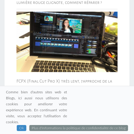
lumière rouge clignote, comment réparer ?
FCPX (Final Cut Pro X) très lent, j’approche de la
solution !
Comme bien d'autres sites web et
Blogs, ici aussi nous utilisons des
cookies pour améliorer votre
expérience web. En continuant votre
visite, vous acceptez l'utilisation de
cookies.
Ok
Plus d'informations la politique de confidentialité de ce blog