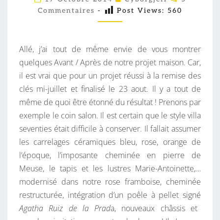
O
N
Commentaires
-
Post Views:
560
M
M
T
E
/
N
T
Allé, j’ai tout de même envie de vous montrer
A
A
I
quelques Avant / Après de notre projet maison. Car,
P
R
il est vrai que pour un projet réussi à la remise des
R
E
S
clés mi-juillet et finalisé le 23 aout. Il y a tout de
È
même de quoi être étonné du résultat ! Prenons par
S
exemple le coin salon. Il est certain que le style villa
seventies était difficile à conserver. Il fallait assumer
les carrelages céramiques bleu, rose, orange de
l’époque, l’imposante cheminée en pierre de
Meuse, le tapis et les lustres Marie-Antoinette,…
modernisé dans notre rose framboise, cheminée
restructurée, intégration d’un poêle à pellet signé
Agatha Ruiz de la Prad
a, nouveaux châssis et