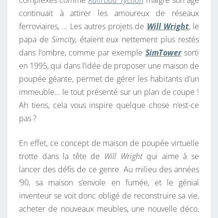
complexes comme
Railroad Tycoon
malgré son âge
N
continuait à attirer les amoureux de réseaux
O
ferroviaires, … Les autres projets de
Will Wright
, le
T
papa de
Simcity,
étaient eux nettement plus restés
A
dans l’ombre, comme par exemple
SimTower
sorti
I
en 1995, qui dans l’idée de proposer une maison de
R
poupée géante, permet de gérer les habitants d’un
E
immeuble… le tout présenté sur un plan de coupe !
Ah tiens, cela vous inspire quelque chose n’est-ce
pas ?
En effet, ce concept de maison de poupée virtuelle
trotte dans la tête de
Will Wright
qui aime à se
lancer des défis de ce genre. Au milieu des années
‘90, sa maison s’envole en fumée, et le génial
inventeur se voit donc obligé de reconstruire sa vie,
acheter de nouveaux meubles, une nouvelle déco,