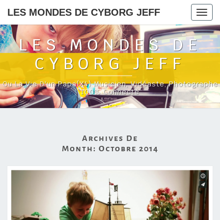
LES MONDES DE CYBORG JEFF
Togg
navig
LES MONDES DE
CYBORG JEFF
Ou La Vie D'un Papa(x4) Musicien, Vidéaste, Photographe
100% Connecté
Archives De
Month:
Octobre 2014