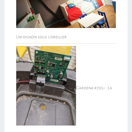
Un oignon sous l’oreiller
Gardena r70Li : La