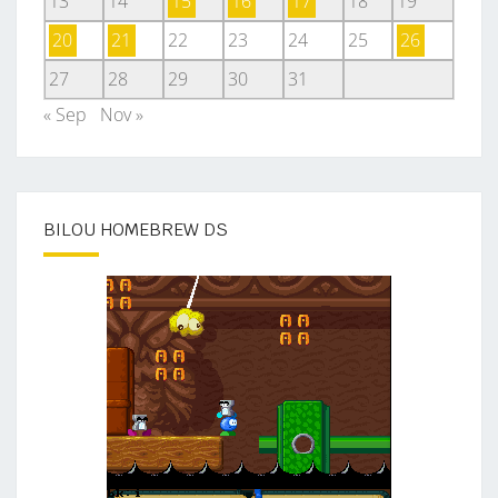
13
14
15
16
17
18
19
20
21
22
23
24
25
26
27
28
29
30
31
« Sep
Nov »
BILOU HOMEBREW DS