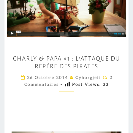
C
CHARLY & PAPA #1 : L’ATTAQUE DU
H
REPÈRE DES PIRATES
A
R
C
26 Octobre 2014
Cyborgjeff
2
O
L
Commentaires
-
Post Views:
33
M
M
Y
E
&
N
T
P
A
I
A
R
P
E
S
A