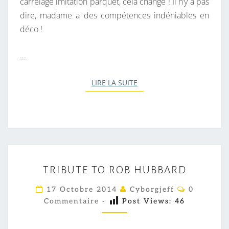
carrelage imitation parquet, cela change ! Il n’y a pas
dire, madame a des compétences indéniables en
déco !
…
LIRE LA SUITE
LIRE LA SUITE
T
TRIBUTE TO ROB HUBBARD
R
I
C
17 Octobre 2014
Cyborgjeff
0
O
B
Commentaire
-
Post Views:
46
M
M
U
E
T
N