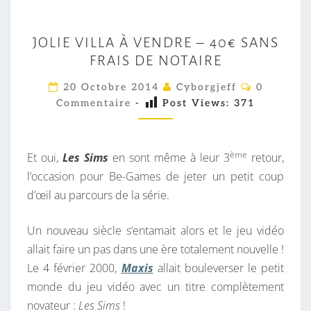
J
JOLIE VILLA À VENDRE – 40€ SANS
O
FRAIS DE NOTAIRE
L
I
C
20 Octobre 2014
Cyborgjeff
0
O
E
Commentaire
-
Post Views:
371
M
M
V
E
I
N
T
ème
Et oui,
Les Sims
en sont même à leur 3
retour,
L
A
I
l’occasion pour Be-Games de jeter un petit coup
L
R
d’œil au parcours de la série.
A
E
S
À
Un nouveau siècle s’entamait alors et le jeu vidéo
V
allait faire un pas dans une ère totalement nouvelle !
E
Le 4 février 2000,
Maxis
allait bouleverser le petit
N
monde du jeu vidéo avec un titre complètement
D
novateur :
Les Sims
!
R