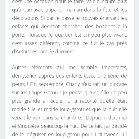
c’est une occasion pour le faire, voir d’inclure plus
E
qu’à Carnaval, papa et maman dans la fête et les
S
décorations. Si par le passé je trouvais énervant les
enfants qui viennent chercher des bonbons à la
porte… lorsque le quartier est un peu plus vivant,
c’est assez différent, comme ce fut le cas près
d’Anthisnes l’année dernière.
Autres éléments qui me semble importants,
démystifier auprès des enfants toute une série de
peurs ! Fin septembre, Charly s’est fait un blocage
sur les Loups Garou ! Je pense qu’une fille un peu
plus grande à l’école, lui a raconté qu’elle était
moitié fille et moitié loup-garou et que la nuit elle
venait le voir dans sa chambre… Depuis, il doit mal
et s’inquiète beaucoup la nuit. De ce fait, j’ai décidé
de le déguiser en loup-garou pour Halloween, lui