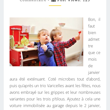
E
Commentaire
-
Post Views:
125
M
M
U
E
D
N
T
Bon, il
E
A
I
faut
R
R
bien
É
E
S
admet
P
tre
I
que ce
T
mois
?
de
janvier
aura été exténuant. Coté microbes tout d’abord,
puis qu’après un trio Varicelles avant les fêtes, nous
avons embrayé sur les grippes et leur nombreuses
variantes pour les trois p’tilous. Ajoutez à cela une
voiture immobilisée au garage depuis le 2 janvier,