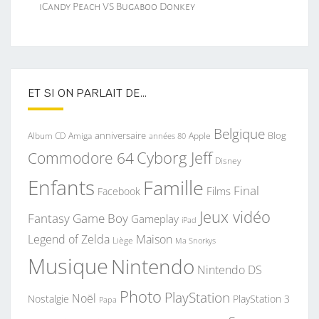
iCandy Peach VS Bugaboo Donkey
ET SI ON PARLAIT DE…
Belgique
anniversaire
Blog
Album CD
Apple
Amiga
années 80
Commodore 64
Cyborg Jeff
Disney
Enfants
Famille
Final
Films
Facebook
Jeux vidéo
Fantasy
Game Boy
Gameplay
iPad
Legend of Zelda
Maison
Liège
Ma Snorkys
Musique
Nintendo
Nintendo DS
Photo
PlayStation
Noël
Nostalgie
PlayStation 3
Papa