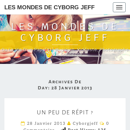
LES MONDES DE CYBORG JEFF
Togg
navig
LES MONDES DE
CYBORG JEFF
Ou La Vie D'un Papa(x4) Musicien, Vidéaste, Photographe
100% Connecté
Archives De
Day:
28 Janvier 2013
U
UN PEU DE RÉPIT ?
N
P
C
28 Janvier 2013
Cyborgjeff
0
O