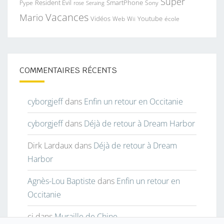
Super
Resident Evil
SmartPhone
Pype
Seraing
Sony
rose
Vacances
Mario
Vidéos
Youtube
Web
Wii
école
COMMENTAIRES RÉCENTS
cyborgjeff
dans
Enfin un retour en Occitanie
cyborgjeff
dans
Déjà de retour à Dream Harbor
Dirk Lardaux
dans
Déjà de retour à Dream
Harbor
Agnès-Lou Baptiste
dans
Enfin un retour en
Occitanie
cj
dans
Muraille de Chine