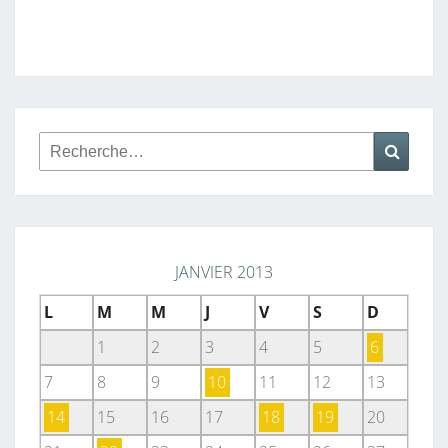
Rechercher :
Reche
JANVIER 2013
L
M
M
J
V
S
D
1
2
3
4
5
6
7
8
9
10
11
12
13
14
15
16
17
18
19
20