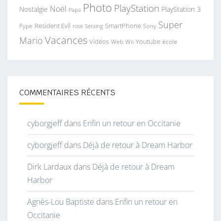
Photo
PlayStation
Noël
Nostalgie
PlayStation 3
Papa
Super
Resident Evil
SmartPhone
Pype
Seraing
Sony
rose
Vacances
Mario
Vidéos
Youtube
Web
Wii
école
COMMENTAIRES RÉCENTS
cyborgjeff
dans
Enfin un retour en Occitanie
cyborgjeff
dans
Déjà de retour à Dream Harbor
Dirk Lardaux
dans
Déjà de retour à Dream
Harbor
Agnès-Lou Baptiste
dans
Enfin un retour en
Occitanie