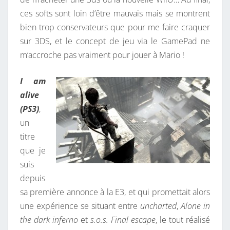
ces softs sont loin d’être mauvais mais se montrent
bien trop conservateurs que pour me faire craquer
sur 3DS, et le concept de jeu via le GamePad ne
m’accroche pas vraiment pour jouer à Mario !
I am
alive
(PS3)
,
un
titre
que je
suis
depuis
sa première annonce à la E3, et qui promettait alors
une expérience se situant entre
uncharted
,
Alone in
the dark inferno
et
s.o.s. Final escape
, le tout réalisé