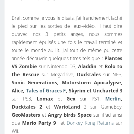
Bref, comme je vous le disais, j’ai franchement laché
le pied sur les sorties de jeux-vidéo. Il faut dire
qu’avec nos 3 petits anges, nous sommes
rapidement épuisés une fois le travail terminé et
toute le monde au lit. J’ai tout de même pu cette
année découvrir quelques titres tels que :
Plantes
VS Zombie
sur Nintendo DS,
Aladdin
et
Rolo to
the Rescue
sur Megadrive,
Ducktales
sur NES,
Sonic Generations, Motorstorm Apocalypse,
Alice,
Tales of Graces F
, Skyrim et Uncharted 3
sur PS3,
Lomax
et
Gex
sur PS1,
Merlin
,
Ducktales 2
et
WarioLand
2 sur GameBoy,
GeoMasters
et
Angry birds Space
sur iPad ainsi
que
Mario Party 9
et
Donkey Kong Returns
sur
Wii.