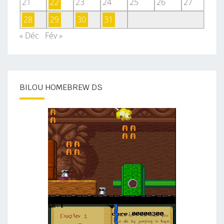
21
22
23
24
25
26
27
28
29
30
31
« Déc
Fév »
BILOU HOMEBREW DS