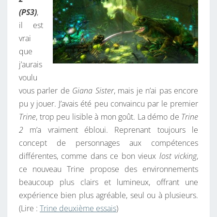
(PS3)
,
il est
vrai
que
j’aurais
voulu
vous parler de
Giana Sister
, mais je n’ai pas encore
pu y jouer. J’avais été peu convaincu par le premier
Trine
, trop peu lisible à mon goût. La démo de
Trine
2
m’a vraiment ébloui. Reprenant toujours le
concept de personnages aux compétences
différentes, comme dans ce bon vieux
lost vicking
,
ce nouveau Trine propose des environnements
beaucoup plus clairs et lumineux, offrant une
expérience bien plus agréable, seul ou à plusieurs.
(Lire :
Trine deuxième essais
)