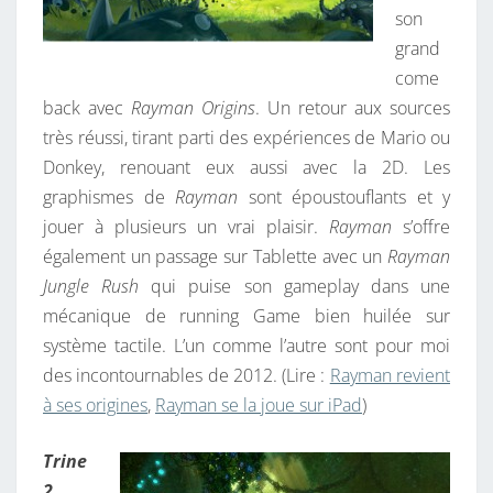
son
grand
come
back avec
Rayman Origins
. Un retour aux sources
très réussi, tirant parti des expériences de Mario ou
Donkey, renouant eux aussi avec la 2D. Les
graphismes de
Rayman
sont époustouflants et y
jouer à plusieurs un vrai plaisir.
Rayman
s’offre
également un passage sur Tablette avec un
Rayman
Jungle Rush
qui puise son gameplay dans une
mécanique de running Game bien huilée sur
système tactile. L’un comme l’autre sont pour moi
des incontournables de 2012. (Lire :
Rayman revient
à ses origines
,
Rayman se la joue sur iPad
)
Trine
2