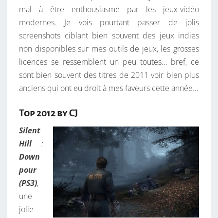
mal à être enthousiasmé par les jeux-vidéo
É
modernes. Je vois pourtant passer de jolis
O
screenshots ciblant bien souvent des jeux indies
S
non disponibles sur mes outils de jeux, les grosses
D
licences se ressemblent un peu toutes… bref, ce
E
sont bien souvent des titres de 2011 voir bien plus
2
anciens qui ont eu droit à mes faveurs cette année…
0
1
Top 2012 by CJ
2
,
Silent
U
Hill
:
N
Down
C
pour
R
(PS3)
,
U
une
S
jolie