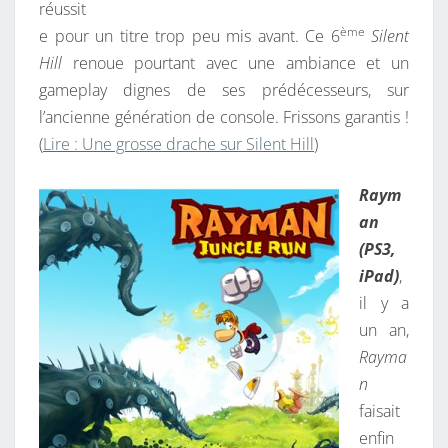
A
réussit
N
ème
e pour un titre trop peu mis avant. Ce 6
Silent
S
Hill
renoue pourtant avec une ambiance et un
S
gameplay dignes de ses prédécesseurs, sur
A
l’ancienne génération de console. Frissons garantis !
V
(
Lire : Une grosse drache sur Silent Hill
)
E
U
Raym
R
an
.
(PS3,
iPad)
,
il y a
un an,
Rayma
n
faisait
enfin