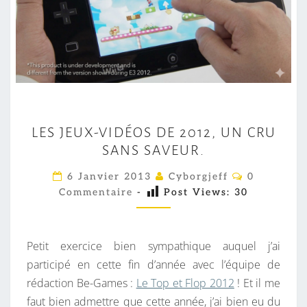
L
LES JEUX-VIDÉOS DE 2012, UN CRU
E
SANS SAVEUR.
S
J
C
6 Janvier 2013
Cyborgjeff
0
O
E
Commentaire
-
Post Views:
30
M
M
U
E
X
N
T
Petit exercice bien sympathique auquel j’ai
-
A
I
participé en cette fin d’année avec l’équipe de
V
R
rédaction Be-Games :
Le Top et Flop 2012
! Et il me
I
E
S
faut bien admettre que cette année, j’ai bien eu du
D