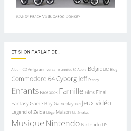
iCandy Peach VS Bugaboo Donkey
ET SI ON PARLAIT DE…
Belgique
anniversaire
Blog
Album CD
Apple
Amiga
années 80
Commodore 64
Cyborg Jeff
Disney
Enfants
Famille
Final
Films
Facebook
Jeux vidéo
Fantasy
Game Boy
Gameplay
iPad
Legend of Zelda
Maison
Liège
Ma Snorkys
Musique
Nintendo
Nintendo DS