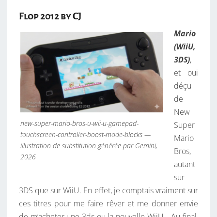
Flop 2012 by CJ
Mario
(WiiU,
3DS)
,
et oui
déçu
de
New
new-super-mario-bros-u-wii-u-gamepad-
Super
touchscreen-controller-boost-mode-blocks —
Mario
illustration de substitution générée par Gemini,
Bros,
2026
autant
sur
3DS que sur WiiU. En effet, je comptais vraiment sur
ces titres pour me faire rêver et me donner envie
de m’acheter une 3ds ou la nouvelle WiiU… Au final,