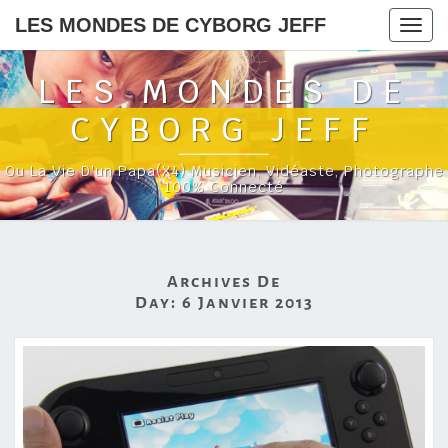
LES MONDES DE CYBORG JEFF
Togg
navig
LES MONDES DE
CYBORG JEFF
Ou La Vie D'un Papa(x4) Musicien, Vidéaste, Photographe
100% Connecté
Archives De
Day:
6 Janvier 2013