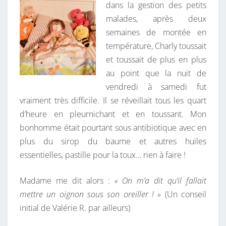
dans la gestion des petits
O
malades, après deux
U
semaines de montée en
S
température, Charly toussait
L
et toussait de plus en plus
’
au point que la nuit de
O
vendredi à samedi fut
R
vraiment très difficile. Il se réveillait tous les quart
E
d’heure en pleurnichant et en toussant. Mon
I
bonhomme était pourtant sous antibiotique avec en
L
plus du sirop du baume et autres huiles
L
essentielles, pastille pour la toux… rien à faire !
E
R
Madame me dit alors :
« On m’a dit qu’il fallait
mettre un oignon sous son oreiller ! »
(Un conseil
initial de Valérie R. par ailleurs)