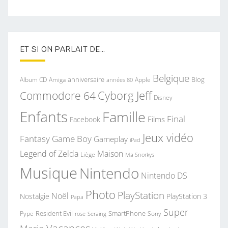
ET SI ON PARLAIT DE…
Belgique
anniversaire
Blog
Album CD
Apple
Amiga
années 80
Commodore 64
Cyborg Jeff
Disney
Enfants
Famille
Final
Films
Facebook
Jeux vidéo
Fantasy
Game Boy
Gameplay
iPad
Legend of Zelda
Maison
Liège
Ma Snorkys
Musique
Nintendo
Nintendo DS
Photo
PlayStation
Noël
Nostalgie
PlayStation 3
Papa
Super
Resident Evil
SmartPhone
Pype
Seraing
Sony
rose