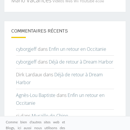
Vacances
Mario
Vidéos
Youtube
Web
Wii
école
COMMENTAIRES RÉCENTS
cyborgjeff
dans
Enfin un retour en Occitanie
cyborgjeff
dans
Déjà de retour à Dream Harbor
Dirk Lardaux
dans
Déjà de retour à Dream
Harbor
Agnès-Lou Baptiste
dans
Enfin un retour en
Occitanie
cj
dans
Muraille de Chine
Comme bien d'autres sites web et
Blogs, ici aussi nous utilisons des