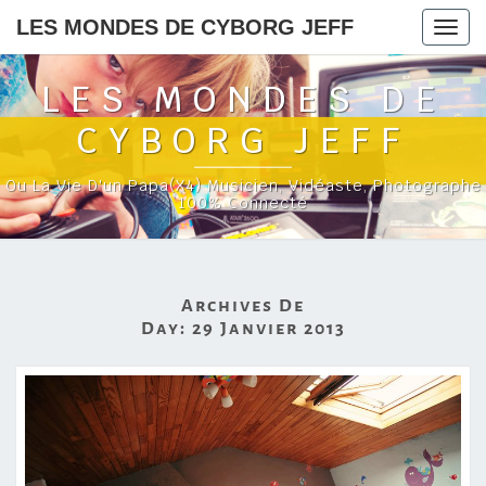
LES MONDES DE CYBORG JEFF
Togg
navig
LES MONDES DE
CYBORG JEFF
Ou La Vie D'un Papa(x4) Musicien, Vidéaste, Photographe
100% Connecté
Archives De
Day:
29 Janvier 2013