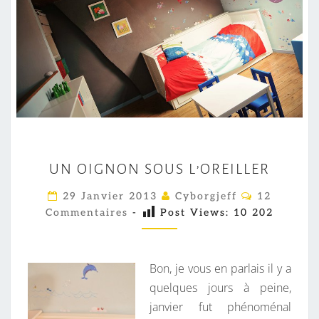
U
UN OIGNON SOUS L’OREILLER
N
O
C
29 Janvier 2013
Cyborgjeff
12
O
I
Commentaires
-
Post Views:
10 202
M
M
G
E
N
N
T
Bon, je vous en parlais il y a
O
A
I
quelques jours à peine,
N
R
janvier fut phénoménal
S
E
S