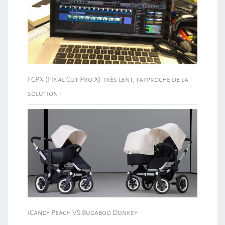
FCPX (Final Cut Pro X) très lent, j’approche de la
solution !
iCandy Peach VS Bugaboo Donkey