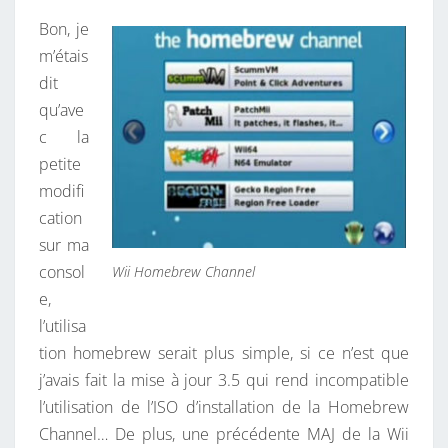
N
L
T
Bon, je
A
A
I
m’étais
R
H
dit
E
S
O
qu’ave
M
c la
E
petite
B
modifi
R
cation
E
sur ma
W
consol
Wii Homebrew Channel
C
e,
H
l’utilisa
A
tion homebrew serait plus simple, si ce n’est que
N
j’avais fait la mise à jour 3.5 qui rend incompatible
N
l’utilisation de l’ISO d’installation de la Homebrew
E
Channel… De plus, une précédente MAJ de la Wii