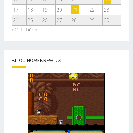
17
18
19
20
21
22
23
24
25
26
27
28
29
30
« Oct
Déc »
BILOU HOMEBREW DS