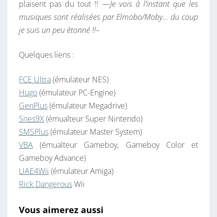
plaisent pas du tout !! —
Je vois à l’instant que les
musiques sont réalisées par Elmobo/Moby… du coup
je suis un peu étonné !!–
Quelques liens :
FCE Ultra
(émulateur NES)
Hugo
(émulateur PC-Engine)
GenPlus
(émulateur Megadrive)
Snes9X
(émualteur Super Nintendo)
SMSPlus
(émulateur Master System)
VBA
(émualteur Gameboy, Gameboy Color et
Gameboy Advance)
UAE4Wii
(émulateur Amiga)
Rick Dangerous
Wii
Vous aimerez aussi