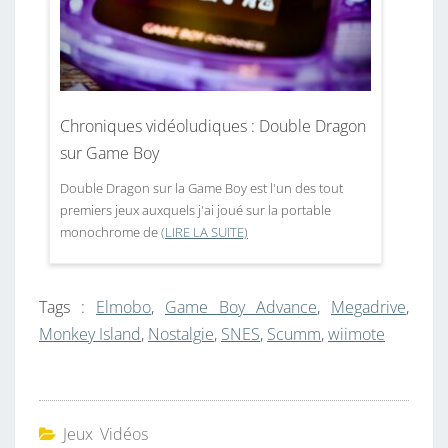
Chroniques vidéoludiques : Double Dragon
sur Game Boy
Double Dragon sur la Game Boy est l'un des tout
premiers jeux auxquels j'ai joué sur la portable
monochrome de
(LIRE LA SUITE)
Tags :
Elmobo
,
Game Boy Advance
,
Megadrive
,
Monkey Island
,
Nostalgie
,
SNES
,
Scumm
,
wiimote
Jeux Vidéos