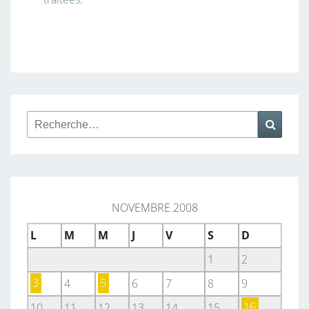
Rechercher :
Reche
NOVEMBRE 2008
L
M
M
J
V
S
D
1
2
3
4
5
6
7
8
9
10
11
12
13
14
15
16