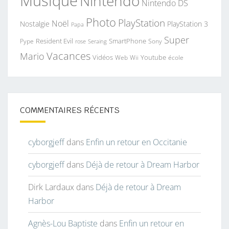
Musique
Nintendo
Nintendo DS
Photo
PlayStation
Noël
Nostalgie
PlayStation 3
Papa
Super
Resident Evil
SmartPhone
Pype
Seraing
Sony
rose
Vacances
Mario
Vidéos
Youtube
Web
Wii
école
COMMENTAIRES RÉCENTS
cyborgjeff
dans
Enfin un retour en Occitanie
cyborgjeff
dans
Déjà de retour à Dream Harbor
Dirk Lardaux
dans
Déjà de retour à Dream
Harbor
Agnès-Lou Baptiste
dans
Enfin un retour en