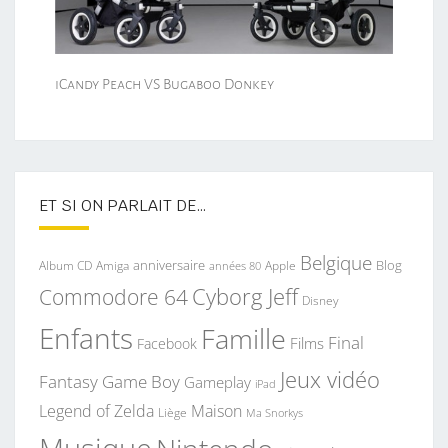
iCandy Peach VS Bugaboo Donkey
ET SI ON PARLAIT DE…
Belgique
anniversaire
Blog
Album CD
Apple
Amiga
années 80
Commodore 64
Cyborg Jeff
Disney
Enfants
Famille
Final
Films
Facebook
Jeux vidéo
Fantasy
Game Boy
Gameplay
iPad
Legend of Zelda
Maison
Liège
Ma Snorkys