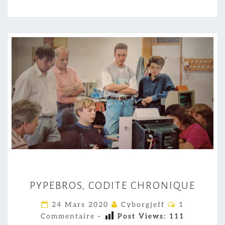
P
PYPEBROS, CODITE CHRONIQUE
Y
P
C
24 Mars 2020
Cyborgjeff
1
O
E
Commentaire
-
Post Views:
111
M