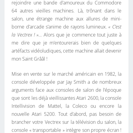
rejoindre une bande d’amoureux du Commodore
A
E
S
64 autres vieilles machines. Là, trônant dans le
C
salon, une étrange machine aux allures de mini-
O
borne d’arcade s’anime de rayons lumineux.
« C’est
N
la Vectrex ! »…
Alors que je commence tout juste à
S
me dire que je m’entourerais bien de quelques
O
artéfacts vidéoludiques, cette machine allait devenir
L
mon Saint Grââl !
E
R
Mise en vente sur le marché américain en 1982, la
É
console développée par Jay Smith a de nombreux
T
arguments face aux consoles de salon de l’époque
R
que sont les déjà vieillissantes Atari 2600, la console
O
Intellivision de Mattel, la Coleco ou encore la
D
nouvelle Atari 5200. Tout d’abord, pas besoin de
U
brancher votre Vectrex sur la télévision du salon, la
F
console « transportable » intègre son propre écran !
U