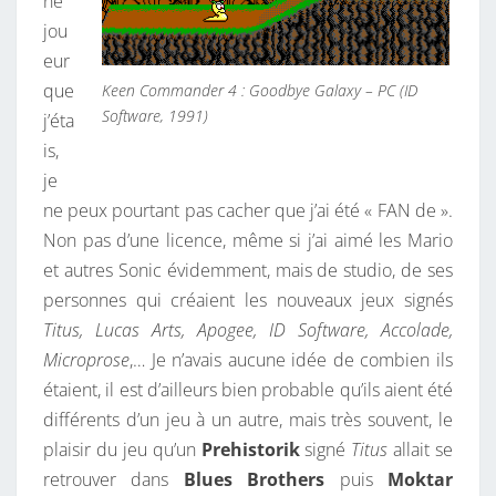
ne
jou
eur
que
Keen Commander 4 : Goodbye Galaxy – PC (ID
Software, 1991)
j’éta
is,
je
ne peux pourtant pas cacher que j’ai été « FAN de ».
Non pas d’une licence, même si j’ai aimé les Mario
et autres Sonic évidemment, mais de studio, de ses
personnes qui créaient les nouveaux jeux signés
Titus, Lucas Arts, Apogee, ID Software, Accolade,
Microprose
,… Je n’avais aucune idée de combien ils
étaient, il est d’ailleurs bien probable qu’ils aient été
différents d’un jeu à un autre, mais très souvent, le
plaisir du jeu qu’un
Prehistorik
signé
Titus
allait se
retrouver dans
Blues Brothers
puis
Moktar