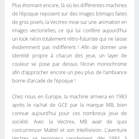
Plus étonnant encore, là où les différentes machines
T
de l’époque reposent sur des images bitmaps faites
U
de gros pixels, la Vectrex mise sur une animation en
R
images vectorielles, ce qui lui confère aujourd’hui
!
un look néon totalement rétro-futuriste qui ne laisse
évidemment pas indifférent ! Afin de donner une
identité propre à chacun des jeux, un layer de
couleur se pose par dessus l’écran monochrome
afin d’approcher encore un peu plus de l’ambiance
borne d’arcade de l’époque !
Chez nous, en Europe, la machine arrivera en 1983
après le rachat de GCE par la marque MB, bien
connue aujourd’hui pour ces nombreux jeux de
société. Avec la Vectrex, MB avait de quoi
concurrencer Mattel et son Intellivision. L’aventure
Vectrex se terminera rapidement, dès 1984, à