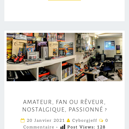
A
AMATEUR, FAN OU RÊVEUR,
M
NOSTALGIQUE, PASSIONNÉ ?
A
T
C
20 Janvier 2021
Cyborgjeff
0
O
E
Commentaire
-
Post Views:
128
M