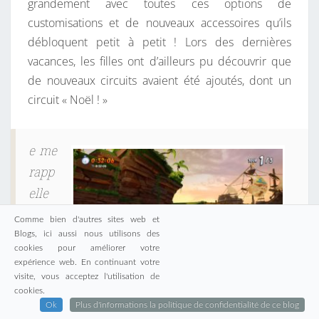
grandement avec toutes ces options de
customisations et de nouveaux accessoires qu’ils
débloquent petit à petit ! Lors des dernières
vacances, les filles ont d’ailleurs pu découvrir que
de nouveaux circuits avaient été ajoutés, dont un
circuit « Noël ! »
e me
rapp
elle
des
Comme bien d'autres sites web et
parti
Blogs, ici aussi nous utilisons des
cookies pour améliorer votre
es
expérience web. En continuant votre
folle
visite, vous acceptez l'utilisation de
CTR – PS4, première course
cookies.
s de
Ok
Plus d'informations la politique de confidentialité de ce blog