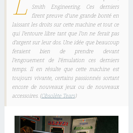
L
Smith Engineering. Ces derniers
firent preuve d’une grande bonté en
laissant les droits sur cette machine et tout ce
qui l’entoure libre tant que l’on ne ferait pas
d’argent sur leur dos. Une idée que beaucoup
feraient bien de prendre devant
l’engouement de l’émulation ces derniers
temps. Il en résulte que cette machine est
toujours vivante, certains passionnés sortant
encore de nouveaux jeux ou de nouveaux
accessoires.
(
Obsolète Tears
)