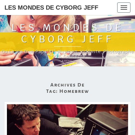
LES MONDES DE CYBORG JEFF
Togg
navig
LES MONDES DE
CYBORG JEFF
Ou La Vie D'un Papa(x4) Musicien, Vidéaste, Photographe
100% Connecté
Archives De
Tag:
Homebrew