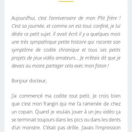
M
B
E
R
N
T
Aujourd’hui, c’est l’anniversaire de mon P’tit frère !
O
A
I
C’est sa journée, et comme on est tous confiné, je lui
S
R
dédie ce petit sujet. Il avait écrit il y a quelques mois
,
E
S
une très sympathique petite histoire qui raconte son
C
symptôme de codite chronique et tous ses petits
O
projets de jeux vidéo amateurs… Je m’étais dit que je
D
devais au moins partager cela avec mon fiston !
I
T
Bonjour docteur,
E
C
J’ai commencé ma codite tout petit. Je crois bien
H
que c’est mon frangin qui me l’a ramenée de chez
R
un copain. Quand je voulais jouer à un jeu vidéo ça
O
se terminait toujours dans les pics ou dans les dents
N
d’un monstre. C’était pas drôle. J’avais l’impression
I