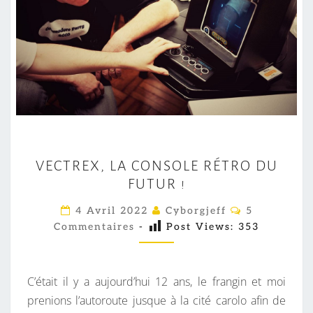
V
VECTREX, LA CONSOLE RÉTRO DU
E
FUTUR !
C
T
C
4 Avril 2022
Cyborgjeff
5
O
R
Commentaires
-
Post Views:
353
M
M
E
E
X
N
T
C’était il y a aujourd’hui 12 ans, le frangin et moi
,
A
I
prenions l’autoroute jusque à la cité carolo afin de
L
R