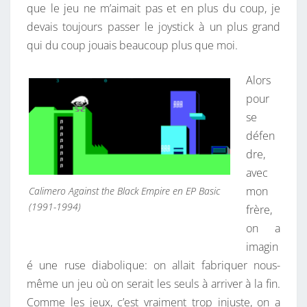
que le jeu ne m’aimait pas et en plus du coup, je
Q
devais toujours passer le joystick à un plus grand
U
qui du coup jouais beaucoup plus que moi.
E
Alors
pour
se
défen
dre,
avec
mon
Calimero Against the Black Empire en EP Basic
(1991-1994)
frère,
on a
imagin
é une ruse diabolique: on allait fabriquer nous-
même un jeu où on serait les seuls à arriver à la fin.
Comme les jeux, c’est vraiment trop injuste, on a