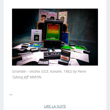
Scramble – Vectrex (GCE, Konami, 1982) by Pierre
‘Cyborg Jeff’ MARTIN.
…
LIRE LA SUITE
LIRE LA SUITE