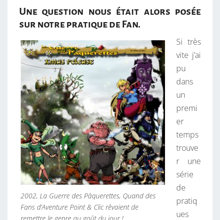
O
Une question nous était alors posée
S
sur notre pratique de Fan.
T
Si très
A
vite j’ai
L
pu
G
dans
I
un
Q
premi
U
er
E
temps
,
trouve
P
r une
A
série
S
de
S
2002, La Guerre des Pâquerettes, Quand des
pratiq
I
Fans d’Aventure Point & Clic rêvaient de
ues
O
remettre le genre au goût du jour !