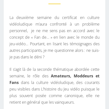
M
U
E
R
N
T
La deuxième semaine du certificat en culture
,
A
I
vidéoludique m’aura confronté à un problème
F
R
personnel, je ne me sens pas en accord avec le
A
E
S
concept de « Fan de… » en lien avec le monde du
N
jeu-vidéo… Pourtant, en lisant les témoignages des
O
autres participants, je me questionne alors : ne suis-
U
je pas dans le déni ?
R
Ê
Il s’agit là de la seconde thématique abordée cette
V
semaine, le rôle des
Amateurs, Moddeurs et
E
Fans
dans la culture vidéoludique, des courants
U
peu visibles dans L’histoire du Jeu vidéo puisque le
R
plus souvent posée comme canonique, elle ne
,
retient en général que les vainqueurs.
N