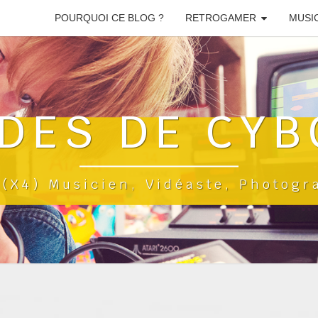
POURQUOI CE BLOG ?
RETROGAMER
MUSI
DES DE CYB
a(x4) Musicien, Vidéaste, Photog