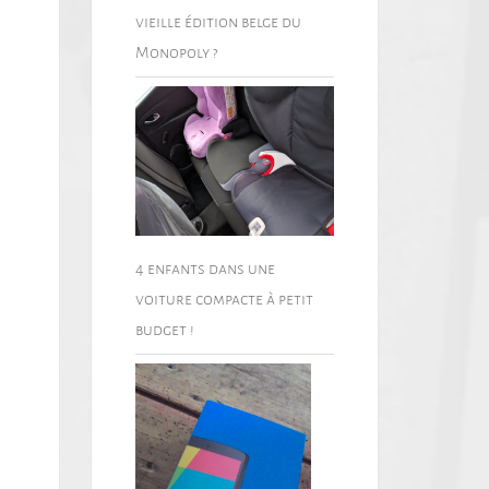
vieille édition belge du
Monopoly ?
4 enfants dans une
voiture compacte à petit
budget !