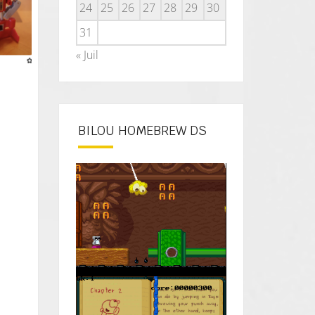
24
25
26
27
28
29
30
31
« Juil
BILOU HOMEBREW DS