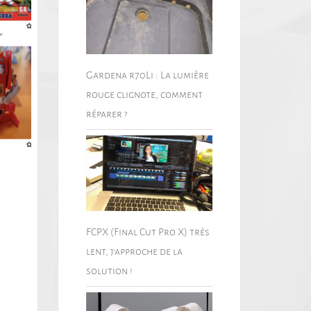
Gardena r70Li : La lumière
rouge clignote, comment
réparer ?
FCPX (Final Cut Pro X) très
lent, j’approche de la
solution !