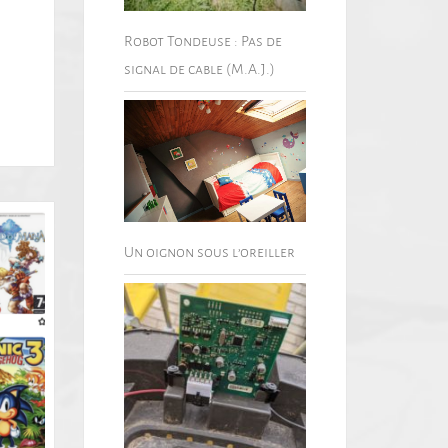
Robot Tondeuse : Pas de
signal de cable (M.A.J.)
Un oignon sous l’oreiller