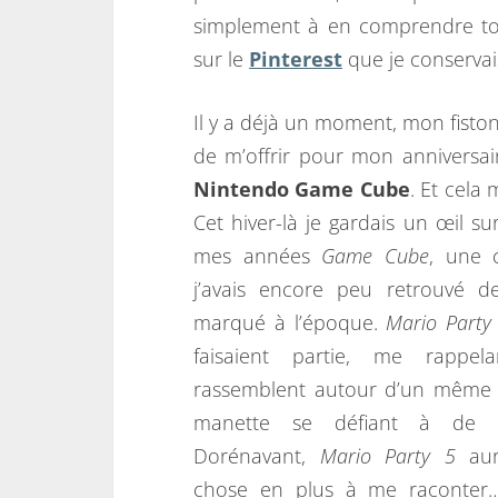
simplement à en comprendre tout
sur le
Pinterest
que je conservai
Il y a déjà un moment, mon fiston 
de m’offrir pour mon anniversai
Nintendo
Game Cube
. Et cela 
Cet hiver-là je gardais un œil s
mes années
Game Cube
, une 
j’avais encore peu retrouvé de
marqué à l’époque.
Mario Party
faisaient partie, me rappel
rassemblent autour d’un même 
manette se défiant à de n
Dorénavant,
Mario Party 5
aur
chose en plus à me raconter…