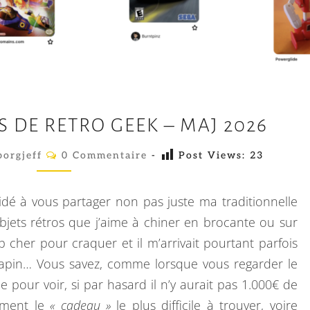
M
 DE RETRO GEEK – MAJ 2026
E
S
C
orgjeff
0 Commentaire
-
Post Views:
23
O
R
M
M
E
E
idé à vous partager non pas juste ma traditionnelle
N
C
T
objets rétros que j’aime à chiner en brocante ou sur
A
H
p cher pour craquer et il m’arrivait pourtant parfois
I
E
R
 sapin… Vous savez, comme lorsque vous regarder le
E
R
S
pour voir, si par hasard il n’y aurait pas 1.000€ de
C
lement le
« cadeau »
le plus difficile à trouver, voire