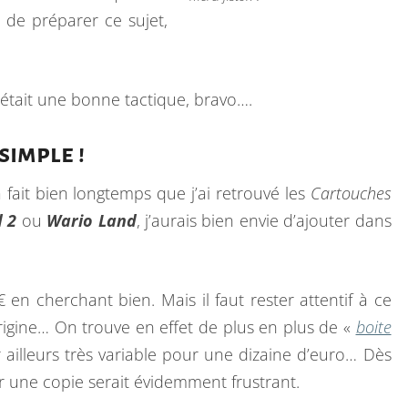
M
s de préparer ce sujet,
A
J
2
était une bonne tactique, bravo….
0
2
simple !
6
 fait bien longtemps que j’ai retrouvé les
Cartouches
 2
ou
Wario Land
, j’aurais bien envie d’ajouter dans
en cherchant bien. Mais il faut rester attentif à ce
’origine… On trouve en effet de plus en plus de «
boite
 ailleurs très variable pour une dizaine d’euro… Dès
r une copie serait évidemment frustrant.