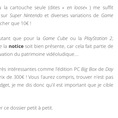
où la cartouche seule (dites «
en loose
« ) me suffit
s sur
Super Nintendo
et diverses variations de
Game
cher que 10€ !
tant que pour la
Game Cube
ou la
PlayStation 2
,
e la
notice
soit bien présente, car cela fait partie de
rvation du patrimoine vidéoludique….
 très intéressantes comme l’édition PC
Big Box
de
Day
ix de 300€ ! Vous l’aurez compris, trouver n’est pas
udget, je me dis donc qu’il est important que je cible
 ce dossier petit à petit.