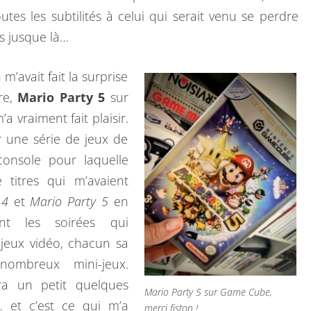
H
es les subtilités à celui qui serait venu se perdre
E
s jusque là…
S
D
m’avait fait la surprise
E
re,
Mario Party 5
sur
R
m’a vraiment fait plaisir.
E
ur une série de jeux de
T
console pour laquelle
R
 titres qui m’avaient
O
 4
et
Mario Party 5
en
G
ant les soirées qui
E
jeux vidéo, chacun sa
E
ombreux mini-jeux.
K
a un petit quelques
Mario Party 5 sur Game Cube,
–
 et c’est ce qui m’a
merci fiston !