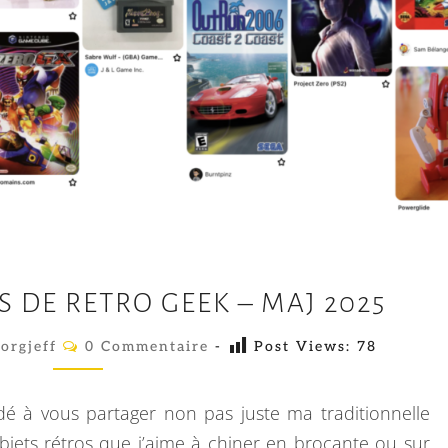
M
 DE RETRO GEEK – MAJ 2025
E
S
C
orgjeff
0 Commentaire
-
Post Views:
78
O
R
M
M
E
E
idé à vous partager non pas juste ma traditionnelle
N
C
T
objets rétros que j’aime à chiner en brocante ou sur