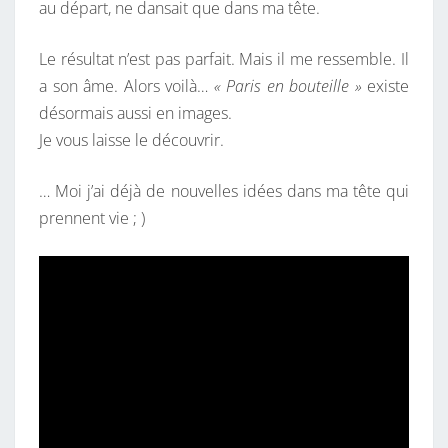
au départ, ne dansait que dans ma tête.
Le résultat n’est pas parfait. Mais il me ressemble. Il
a son âme. Alors voilà…
« Paris en bouteille »
existe
désormais aussi en images.
Je vous laisse le découvrir.
… Moi j’ai déjà de nouvelles idées dans ma tête qui
prennent vie ; )