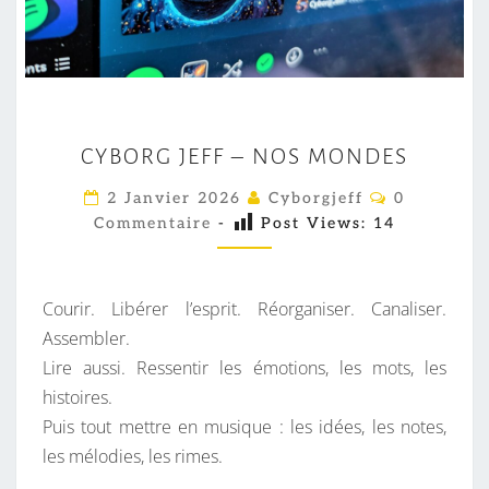
C
CYBORG JEFF – NOS MONDES
Y
B
C
2 Janvier 2026
Cyborgjeff
0
O
O
Commentaire
-
Post Views:
14
M
M
R
E
G
N
T
Courir. Libérer l’esprit. Réorganiser. Canaliser.
J
A
I
Assembler.
E
R
Lire aussi. Ressentir les émotions, les mots, les
F
E
S
histoires.
F
Puis tout mettre en musique : les idées, les notes,
–
les mélodies, les rimes.
N
O