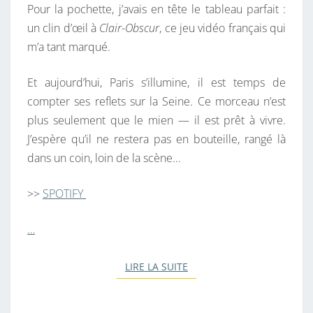
Pour la pochette, j’avais en tête le tableau parfait :
un clin d’œil à
Clair-Obscur
, ce jeu vidéo français qui
m’a tant marqué.
Et aujourd’hui, Paris s’illumine, il est temps de
compter ses reflets sur la Seine. Ce morceau n’est
plus seulement que le mien — il est prêt à vivre.
J’espère qu’il ne restera pas en bouteille, rangé là
dans un coin, loin de la scène…
>>
SPOTIFY
…
LIRE LA SUITE
LIRE LA SUITE