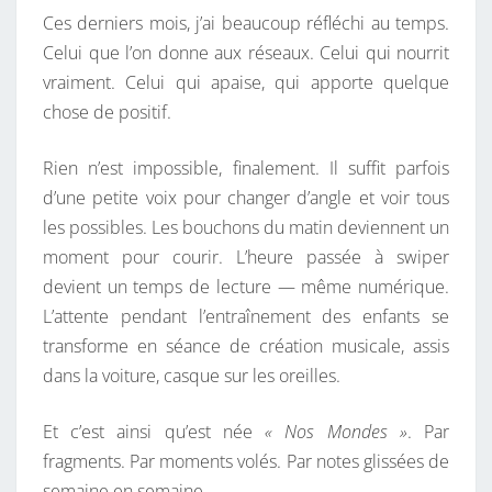
Ces derniers mois, j’ai beaucoup réfléchi au temps.
S
Celui que l’on donne aux réseaux. Celui qui nourrit
M
vraiment. Celui qui apaise, qui apporte quelque
O
chose de positif.
N
D
Rien n’est impossible, finalement. Il suffit parfois
E
d’une petite voix pour changer d’angle et voir tous
S
les possibles. Les bouchons du matin deviennent un
moment pour courir. L’heure passée à swiper
devient un temps de lecture — même numérique.
L’attente pendant l’entraînement des enfants se
transforme en séance de création musicale, assis
dans la voiture, casque sur les oreilles.
Et c’est ainsi qu’est née
« Nos Mondes »
. Par
fragments. Par moments volés. Par notes glissées de
semaine en semaine.