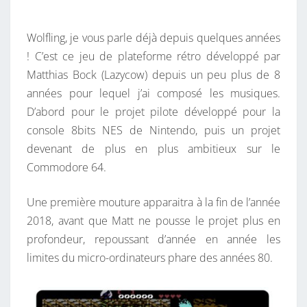
L
E
I
N
T
Wolfling, je vous parle déjà depuis quelques années
N
A
I
! C’est ce jeu de plateforme rétro développé par
G
R
Matthias Bock (Lazycow) depuis un peu plus de 8
S
E
S
années pour lequel j’ai composé les musiques.
U
D’abord pour le projet pilote développé pour la
R
console 8bits NES de Nintendo, puis un projet
C
devenant de plus en plus ambitieux sur le
A
Commodore 64.
R
T
Une première mouture apparaitra à la fin de l’année
O
2018, avant que Matt ne pousse le projet plus en
U
profondeur, repoussant d’année en année les
C
limites du micro-ordinateurs phare des années 80.
H
E
C