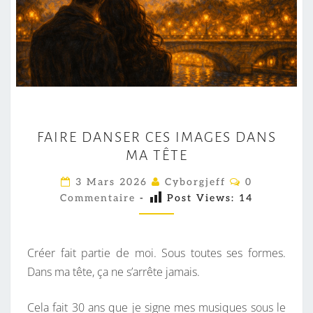
F
FAIRE DANSER CES IMAGES DANS
A
MA TÊTE
I
R
C
3 Mars 2026
Cyborgjeff
0
O
E
Commentaire
-
Post Views:
14
M
M
D
E
A
N
T
Créer fait partie de moi. Sous toutes ses formes.
N
A
I
Dans ma tête, ça ne s’arrête jamais.
S
R
E
E
S
Cela fait 30 ans que je signe mes musiques sous le
R