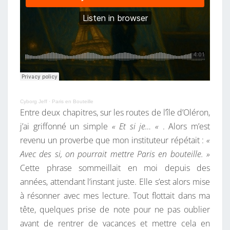
Cyborg Jeff
·
Paris en Bouteille
Entre deux chapitres, sur les routes de l’île d’Oléron,
j’ai griffonné un simple
« Et si je… «
. Alors m’est
revenu un proverbe que mon instituteur répétait :
«
Avec des si, on pourrait mettre Paris en bouteille. »
Cette phrase sommeillait en moi depuis des
années, attendant l’instant juste. Elle s’est alors mise
à résonner avec mes lecture. Tout flottait dans ma
tête, quelques prise de note pour ne pas oublier
avant de rentrer de vacances et mettre cela en