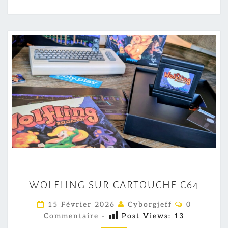
W
WOLFLING SUR CARTOUCHE C64
O
L
C
15 Février 2026
Cyborgjeff
0
O
F
Commentaire
-
Post Views:
13
M
M