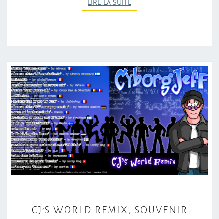
LIRE LA SUITE
LIRE LA SUITE
C
CJ’S WORLD REMIX, SOUVENIR
J