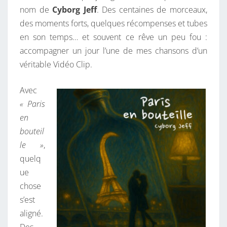
nom de
Cyborg Jeff
. Des centaines de morceaux,
C
des moments forts, quelques récompenses et tubes
E
en son temps… et souvent ce rêve un peu fou :
S
accompagner un jour l’une de mes chansons d’un
I
véritable Vidéo Clip.
M
A
Avec
G
« Paris
E
en
S
bouteil
D
le »
,
A
quelq
N
ue
S
chose
M
s’est
A
aligné.
T