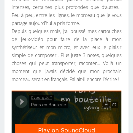
S
intenses, certaines plus profondes que d’autres…
U
Peu à peu, entre les lignes, le morceau que je vous
T
partage aujourd’hui a pris forme.
E
Depuis quelques mois, j’ai poussé mes cartouches
I
de jeux-vidéo pour faire de la place à mon
L
synthétiseur et mon micro, et avec eux le plaisir
L
simple de composer.. Plus juste 3 notes, quelques
E
choses qui peut transporter, raconter… Voilà un
moment que j’avais décidé que mon prochain
morceau serait en français. Fallait-il encore l’écrire !