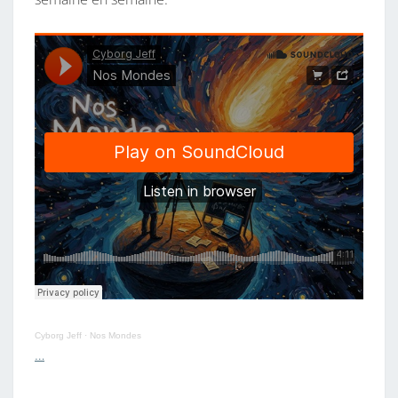
Cyborg Jeff
·
Nos Mondes
…