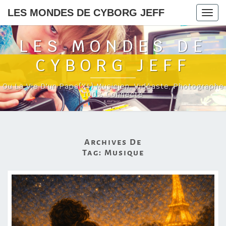
LES MONDES DE CYBORG JEFF
Togg
navig
LES MONDES DE
CYBORG JEFF
Ou La Vie D'un Papa(x4) Musicien, Vidéaste, Photographe
100% Connecté
Archives De
Tag:
Musique