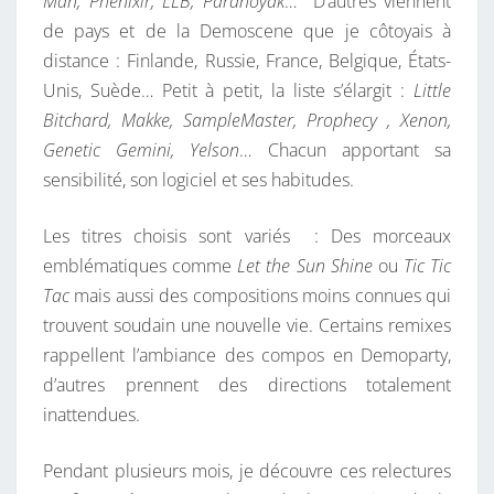
Man, Phenixir, LLB, Paranoyak
… D’autres viennent
B
de pays et de la Demoscene que je côtoyais à
O
distance : Finlande, Russie, France, Belgique, États-
R
Unis, Suède… Petit à petit, la liste s’élargit :
Little
A
Bitchard, Makke, SampleMaster, Prophecy , Xenon,
T
Genetic Gemini, Yelson
… Chacun apportant sa
I
sensibilité, son logiciel et ses habitudes.
F
Les titres choisis sont variés : Des morceaux
emblématiques comme
Let the Sun Shine
ou
Tic Tic
Tac
mais aussi des compositions moins connues qui
trouvent soudain une nouvelle vie. Certains remixes
rappellent l’ambiance des compos en Demoparty,
d’autres prennent des directions totalement
inattendues.
Pendant plusieurs mois, je découvre ces relectures