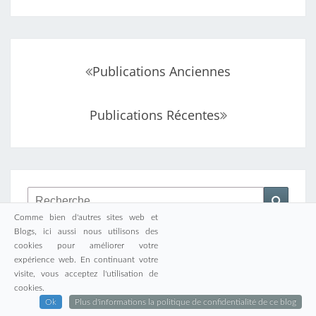
Navigation
Publications Anciennes
au
sein
Publications Récentes
des
articles
Rechercher :
Reche
Comme bien d'autres sites web et
Blogs, ici aussi nous utilisons des
cookies pour améliorer votre
expérience web. En continuant votre
visite, vous acceptez l'utilisation de
AOÛT 2026
cookies.
Ok
Plus d'informations la politique de confidentialité de ce blog
L
M
M
J
V
S
D