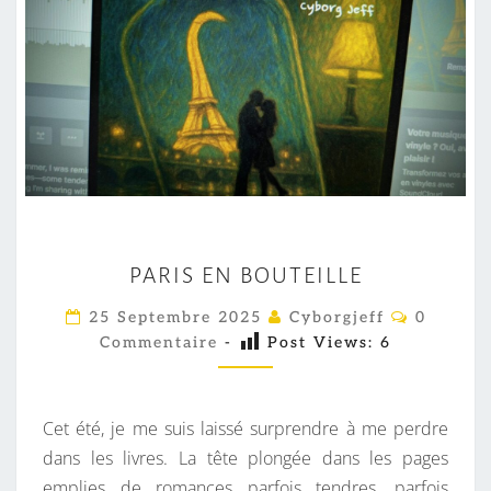
P
PARIS EN BOUTEILLE
A
R
C
25 Septembre 2025
Cyborgjeff
0
O
I
Commentaire
-
Post Views:
6
M
M
S
E
E
N
T
Cet été, je me suis laissé surprendre à me perdre
N
A
I
dans les livres. La tête plongée dans les pages
B
R
emplies de romances parfois tendres, parfois
O
E