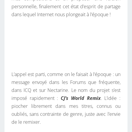
personnelle, finalement cet état d’esprit de partage
E
dans lequel Internet nous plongeait à l’époque !
N
I
R
D
’
U
N
I
L’appel est parti, comme on le faisait à l’époque : un
N
message envoyé dans les Forums que fréquente,
T
dans ICQ et sur Nectarine. Le nom du projet s’est
E
imposé rapidement :
CJ’s World Remix
. L’idée :
R
piocher librement dans mes titres, connus ou
N
oubliés, sans contrainte de genre, juste avec l’envie
E
de le remixer.
T