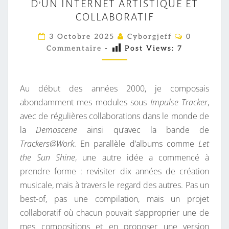
D’UN INTERNET ARTISTIQUE ET
’
COLLABORATIF
S
W
C
3 Octobre 2025
Cyborgjeff
0
O
O
Commentaire
-
Post Views:
7
M
M
R
E
L
N
T
Au début des années 2000, je composais
D
A
I
abondamment mes modules sous
Impulse Tracker
,
R
R
avec de régulières collaborations dans le monde de
E
E
S
la
Demoscene
ainsi qu’avec la bande de
M
Trackers@Work
. En parallèle d’albums comme
Let
I
the Sun Shine
, une autre idée a commencé à
X
prendre forme : revisiter dix années de création
,
musicale, mais à travers le regard des autres. Pas un
S
best-of, pas une compilation, mais un projet
O
collaboratif où chacun pouvait s’approprier une de
U
mes compositions et en proposer une version
V