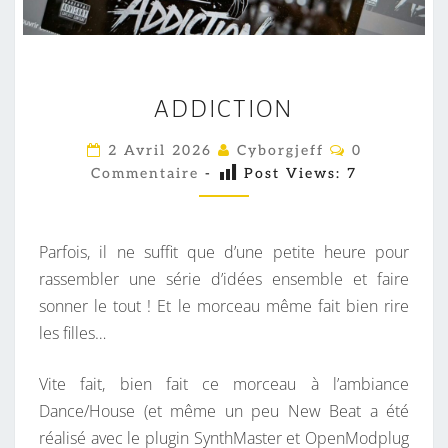
A
ADDICTION
D
D
C
2 Avril 2026
Cyborgjeff
0
O
I
Commentaire
-
Post Views:
7
M
C
M
E
T
N
T
I
Parfois, il ne suffit que d’une petite heure pour
A
O
I
rassembler une série d’idées ensemble et faire
R
N
sonner le tout ! Et le morceau même fait bien rire
E
S
les filles…
Vite fait, bien fait ce morceau à l’ambiance
Dance/House (et même un peu New Beat a été
réalisé avec le plugin SynthMaster et OpenModplug