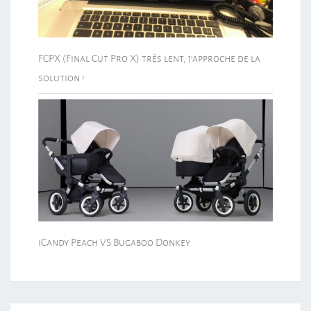
FCPX (Final Cut Pro X) très lent, j’approche de la
solution !
iCandy Peach VS Bugaboo Donkey