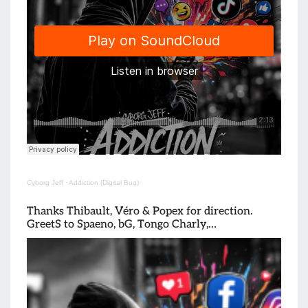
Cyborg Jeff
·
Addiction (Digital Bug)
Thanks Thibault, Véro & Popex for direction.
GreetS to Spaeno, bG, Tongo Charly,…