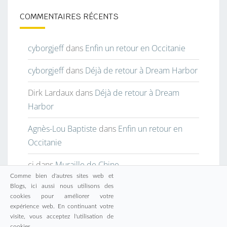
COMMENTAIRES RÉCENTS
cyborgjeff
dans
Enfin un retour en Occitanie
cyborgjeff
dans
Déjà de retour à Dream Harbor
Dirk Lardaux
dans
Déjà de retour à Dream
Harbor
Agnès-Lou Baptiste
dans
Enfin un retour en
Occitanie
cj
dans
Muraille de Chine
Comme bien d'autres sites web et
Blogs, ici aussi nous utilisons des
cookies pour améliorer votre
expérience web. En continuant votre
visite, vous acceptez l'utilisation de
© 2026
|
Fièrement propulsé par
WordPress
|
Thème :
cookies.