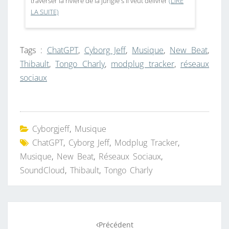
traverser la rivière de la jungle s'il veut délivrer
(LIRE
LA SUITE)
Tags :
ChatGPT
,
Cyborg Jeff
,
Musique
,
New Beat
,
Thibault
,
Tongo Charly
,
modplug tracker
,
réseaux
sociaux
Cyborgjeff
,
Musique
ChatGPT
,
Cyborg Jeff
,
Modplug Tracker
,
Musique
,
New Beat
,
Réseaux Sociaux
,
SoundCloud
,
Thibault
,
Tongo Charly
Navigation
Précédent