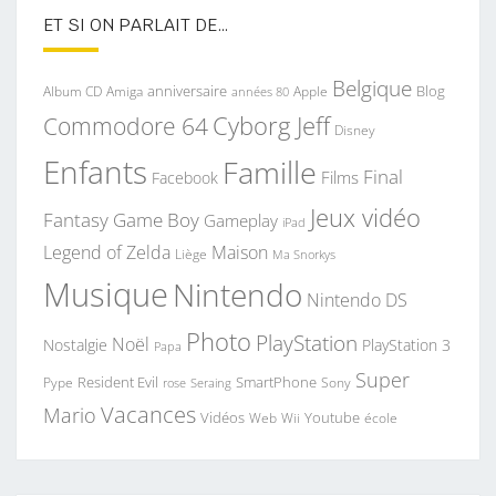
ET SI ON PARLAIT DE…
Belgique
anniversaire
Blog
Album CD
Apple
Amiga
années 80
Commodore 64
Cyborg Jeff
Disney
Enfants
Famille
Final
Films
Facebook
Jeux vidéo
Fantasy
Game Boy
Gameplay
iPad
Legend of Zelda
Maison
Liège
Ma Snorkys
Musique
Nintendo
Nintendo DS
Photo
PlayStation
Noël
Nostalgie
PlayStation 3
Papa
Super
Resident Evil
SmartPhone
Pype
Seraing
Sony
rose
Vacances
Mario
Vidéos
Youtube
Web
Wii
école