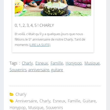
0, 1, 2, 3, 4, 5 ! CHARLY
Et voilà, c'était qu'il y a quelques jours que nous
fêtions le 5° anniversaire de notre Charly. Tant de
moments
(LIRE LA SUITE)
Tags :
Charly
,
Esneux
,
Famille
,
Honypop
,
Musique
,
Souvenirs
,
anniversaire
,
guitare
Charly
Anniversaire
,
Charly
,
Esneux
,
Famille
,
Guitare
,
Honypop
,
Musique
,
Souvenirs