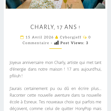
C
CHARLY, 17 ANS !
H
A
C
15 Avril 2026
Cyborgjeff
0
O
R
Commentaire
-
Post Views:
3
M
L
M
E
Y
N
T
,
Joyeux anniversaire mon Charly, artiste qui met tant
A
1
I
d’énergie dans notre maison ! 17 ans aujourd’hui,
R
7
pfiiiuh !
E
S
A
J’aurais certainement pu ou dû en écrire plus…
N
Raconter cette nouvelle aventure dans ta nouvelle
S
école à Esneux. Tes nouveaux choix qui parfois me
!
déçoivent, comme celui de quitter HonyPop mais