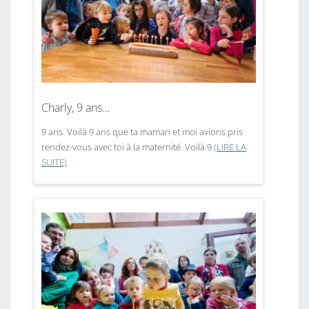
Charly, 9 ans…
9 ans. Voilà 9 ans que ta maman et moi avions pris
rendez-vous avec toi à la maternité. Voilà 9
(LIRE LA
SUITE)