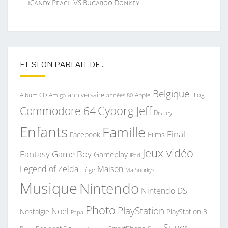
iCandy Peach VS Bugaboo Donkey
ET SI ON PARLAIT DE…
Belgique
anniversaire
Blog
Album CD
Apple
Amiga
années 80
Commodore 64
Cyborg Jeff
Disney
Enfants
Famille
Final
Films
Facebook
Jeux vidéo
Fantasy
Game Boy
Gameplay
iPad
Legend of Zelda
Maison
Liège
Ma Snorkys
Musique
Nintendo
Nintendo DS
Photo
PlayStation
Noël
Nostalgie
PlayStation 3
Papa
Super