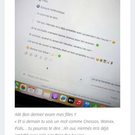
Allé Bon dernier exam mes filles !!
« Et si demain tu vois un mot comme Cnossos, Wanax,
Polis,… tu pourras te dire : Ah oui, Hermès m’a déjà