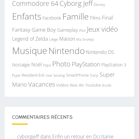
Commodore 64
Cyborg Jeff
Disney
Enfants
Famille
Final
Films
Facebook
Jeux vidéo
Fantasy
Game Boy
Gameplay
iPad
Legend of Zelda
Maison
Liège
Ma Snorkys
Musique
Nintendo
Nintendo DS
Photo
PlayStation
Noël
Nostalgie
PlayStation 3
Papa
Super
Resident Evil
SmartPhone
Pype
Seraing
Sony
rose
Vacances
Mario
Vidéos
Youtube
Web
Wii
école
COMMENTAIRES RÉCENTS
cyborgjeff
dans
Enfin un retour en Occitanie