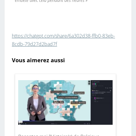
embêté avec cela pendant des heures »
https://chatgpt.com/share/6a302d38-ffb0-83eb-
8cdb-79d27d2bad7f
Vous aimerez aussi