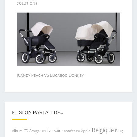
solution !
iCandy Peach VS Bugaboo Donkey
ET SI ON PARLAIT DE…
Belgique
anniversaire
Blog
Album CD
Apple
Amiga
années 80