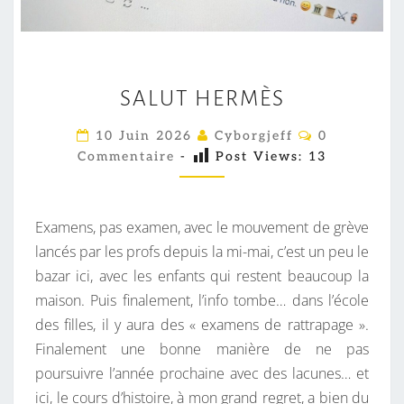
S
SALUT HERMÈS
A
L
C
10 Juin 2026
Cyborgjeff
0
O
U
Commentaire
-
Post Views:
13
M
T
M
E
H
N
T
E
Examens, pas examen, avec le mouvement de grève
A
R
I
lancés par les profs depuis la mi-mai, c’est un peu le
R
M
bazar ici, avec les enfants qui restent beaucoup la
E
S
È
maison. Puis finalement, l’info tombe… dans l’école
S
des filles, il y aura des « examens de rattrapage ».
Finalement une bonne manière de ne pas
poursuivre l’année prochaine avec des lacunes… et
ici, le cours d’histoire, à mon grand regret, a bien du