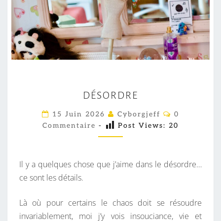
D
DÉSORDRE
É
S
C
15 Juin 2026
Cyborgjeff
0
O
O
Commentaire
-
Post Views:
20
M
M
R
E
D
N
T
Il y a quelques chose que j’aime dans le désordre…
R
A
I
ce sont les détails.
E
R
E
S
Là où pour certains le chaos doit se résoudre
invariablement, moi j’y vois insouciance, vie et