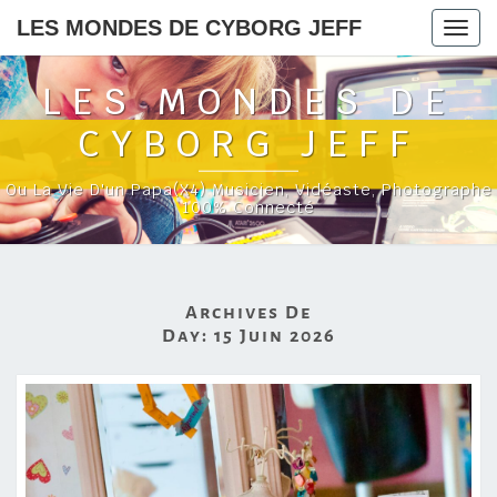
LES MONDES DE CYBORG JEFF
Togg
navig
LES MONDES DE
CYBORG JEFF
Ou La Vie D'un Papa(x4) Musicien, Vidéaste, Photographe
100% Connecté
Archives De
Day:
15 Juin 2026