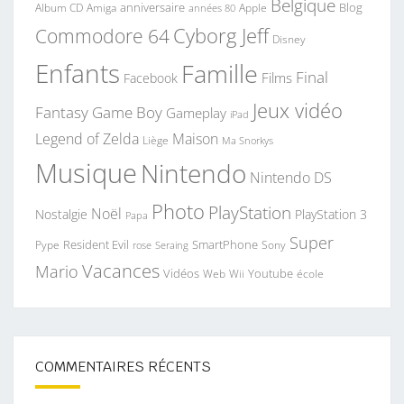
Belgique
anniversaire
Blog
Album CD
Apple
Amiga
années 80
Commodore 64
Cyborg Jeff
Disney
Enfants
Famille
Final
Films
Facebook
Jeux vidéo
Fantasy
Game Boy
Gameplay
iPad
Legend of Zelda
Maison
Liège
Ma Snorkys
Musique
Nintendo
Nintendo DS
Photo
PlayStation
Noël
Nostalgie
PlayStation 3
Papa
Super
Resident Evil
SmartPhone
Pype
Seraing
Sony
rose
Vacances
Mario
Vidéos
Youtube
Web
Wii
école
COMMENTAIRES RÉCENTS