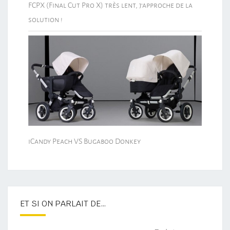
FCPX (Final Cut Pro X) très lent, j’approche de la
solution !
iCandy Peach VS Bugaboo Donkey
ET SI ON PARLAIT DE…