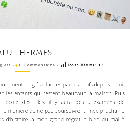
S
ALUT HERMÈS
A
L
C
gjeff
0 Commentaire
-
Post Views:
13
O
U
M
M
T
E
uvement de grève lancés par les profs depuis la mi-
N
H
T
vec les enfants qui restent beaucoup la maison. Puis
A
E
s l’école des filles, il y aura des « examens de
I
R
R
nne manière de ne pas poursuivre l’année prochaine
E
M
S
urs d’histoire, à mon grand regret, a bien du mal à
È