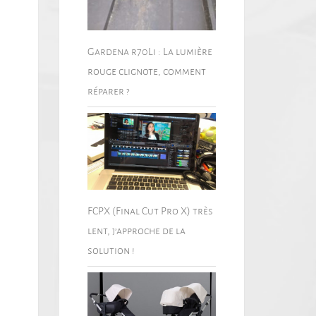
Gardena r70Li : La lumière
rouge clignote, comment
réparer ?
FCPX (Final Cut Pro X) très
lent, j’approche de la
solution !