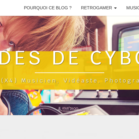
POURQUOI CE BLOG ?
RETROGAMER
MUSI
DES DE CYB
a(x4) Musicien, Vidéaste, Photog