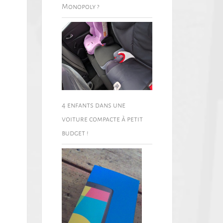
Monopoly ?
4 enfants dans une
voiture compacte à petit
budget !