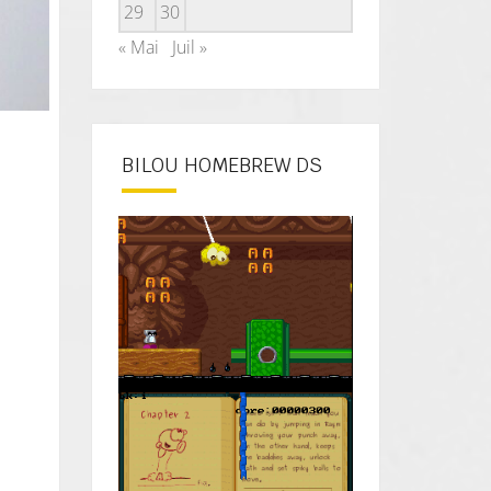
29
30
« Mai
Juil »
BILOU HOMEBREW DS