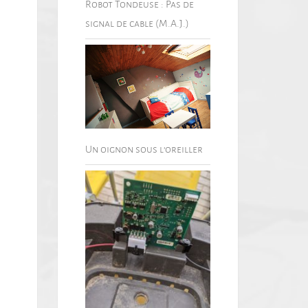
Robot Tondeuse : Pas de
signal de cable (M.A.J.)
Un oignon sous l’oreiller