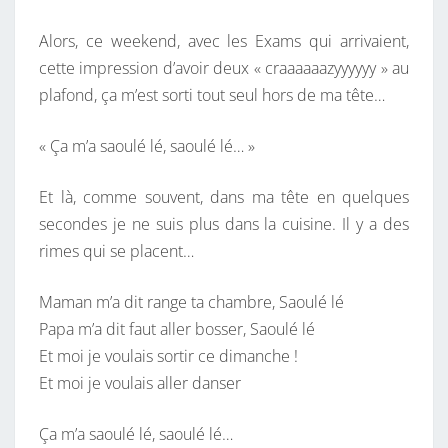
S
Alors, ce weekend, avec les Exams qui arrivaient,
A
cette impression d’avoir deux « craaaaaazyyyyyy » au
O
plafond, ça m’est sorti tout seul hors de ma tête…
U
L
« Ça m’a saoulé lé, saoulé lé… »
É
L
Et là, comme souvent, dans ma tête en quelques
É
secondes je ne suis plus dans la cuisine. Il y a des
rimes qui se placent…
Maman m’a dit range ta chambre, Saoulé lé
Papa m’a dit faut aller bosser, Saoulé lé
Et moi je voulais sortir ce dimanche !
Et moi je voulais aller danser
Ça m’a saoulé lé, saoulé lé…