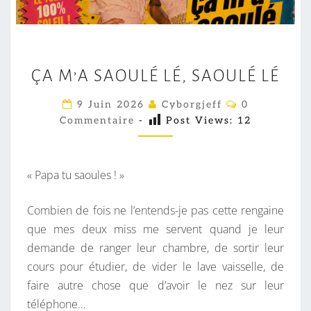
Ç
ÇA M’A SAOULÉ LÉ, SAOULÉ LÉ
A
M
C
9 Juin 2026
Cyborgjeff
0
O
’
Commentaire
-
Post Views:
12
M
A
M
E
S
N
T
A
« Papa tu saoules ! »
A
O
I
R
Combien de fois ne l’entends-je pas cette rengaine
U
E
S
que mes deux miss me servent quand je leur
L
demande de ranger leur chambre, de sortir leur
É
cours pour étudier, de vider le lave vaisselle, de
L
faire autre chose que d’avoir le nez sur leur
É
téléphone…
,