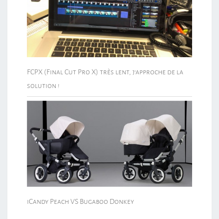
FCPX (Final Cut Pro X) très lent, j’approche de la
solution !
iCandy Peach VS Bugaboo Donkey