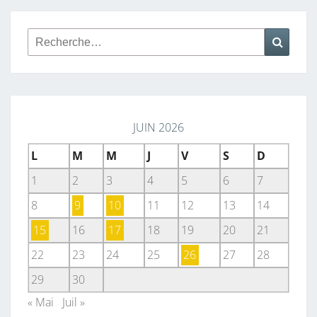
Rechercher :
Reche
JUIN 2026
L
M
M
J
V
S
D
1
2
3
4
5
6
7
8
9
10
11
12
13
14
15
16
17
18
19
20
21
22
23
24
25
26
27
28
29
30
« Mai
Juil »