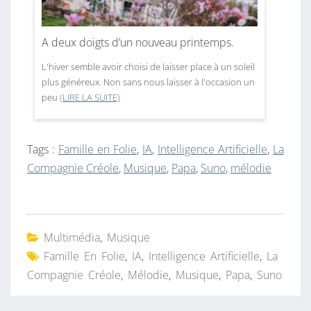
A deux doigts d’un nouveau printemps.
L'hiver semble avoir choisi de laisser place à un soleil
plus généreux. Non sans nous laisser à l'occasion un
peu
(LIRE LA SUITE)
Tags :
Famille en Folie
,
IA
,
Intelligence Artificielle
,
La
Compagnie Créole
,
Musique
,
Papa
,
Suno
,
mélodie
Multimédia
,
Musique
Famille En Folie
,
IA
,
Intelligence Artificielle
,
La
Compagnie Créole
,
Mélodie
,
Musique
,
Papa
,
Suno