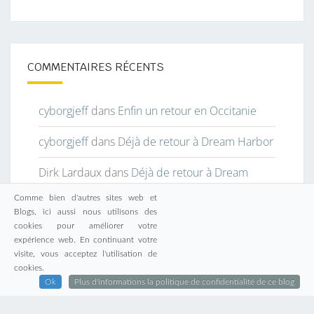
COMMENTAIRES RÉCENTS
cyborgjeff
dans
Enfin un retour en Occitanie
cyborgjeff
dans
Déjà de retour à Dream Harbor
Dirk Lardaux
dans
Déjà de retour à Dream
Harbor
Comme bien d'autres sites web et
Blogs, ici aussi nous utilisons des
Agnès-Lou Baptiste
dans
Enfin un retour en
cookies pour améliorer votre
Occitanie
expérience web. En continuant votre
visite, vous acceptez l'utilisation de
cookies.
cj
dans
Muraille de Chine
Ok
Plus d'informations la politique de confidentialité de ce blog