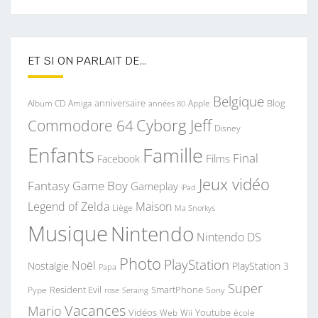
ET SI ON PARLAIT DE…
Belgique
anniversaire
Blog
Album CD
Apple
Amiga
années 80
Commodore 64
Cyborg Jeff
Disney
Enfants
Famille
Final
Films
Facebook
Jeux vidéo
Fantasy
Game Boy
Gameplay
iPad
Legend of Zelda
Maison
Liège
Ma Snorkys
Musique
Nintendo
Nintendo DS
Photo
PlayStation
Noël
Nostalgie
PlayStation 3
Papa
Super
Resident Evil
SmartPhone
Pype
Seraing
Sony
rose
Vacances
Mario
Vidéos
Youtube
Web
Wii
école