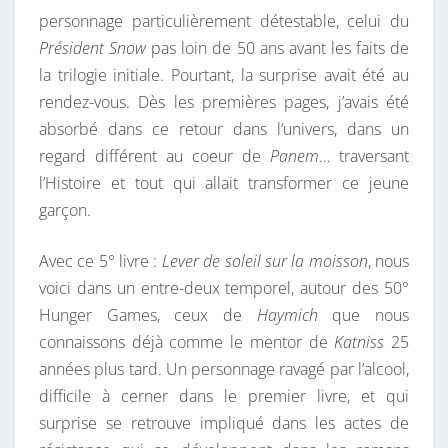
G
personnage particulièrement détestable, celui du
E
Président Snow
pas loin de 50 ans avant les faits de
R
la trilogie initiale. Pourtant, la surprise avait été au
G
rendez-vous. Dès les premières pages, j’avais été
A
absorbé dans ce retour dans l’univers, dans un
M
regard différent au coeur de
Panem
… traversant
E
l’Histoire et tout qui allait transformer ce jeune
S
garçon.
D
E
Avec ce 5° livre :
Lever de soleil sur la moisson
, nous
T
voici dans un entre-deux temporel, autour des 50°
R
Hunger Games, ceux de
Haymich
que nous
O
connaissons déjà comme le mentor de
Katniss
25
P
années plus tard. Un personnage ravagé par l’alcool,
!
difficile à cerner dans le premier livre, et qui
surprise se retrouve impliqué dans les actes de