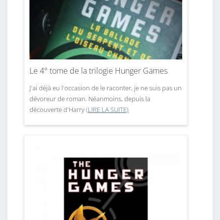
Le 4° tome de la trilogie Hunger Games
J'ai déjà eu l'occasion de le raconter, je ne suis pas un
dévoreur de roman. Néanmoins, depuis la
découverte d'Harry
(LIRE LA SUITE)