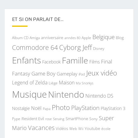
ET SI ON PARLAIT DE…
Belgique
anniversaire
Blog
Album CD
Apple
Amiga
années 80
Commodore 64
Cyborg Jeff
Disney
Enfants
Famille
Final
Films
Facebook
Jeux vidéo
Fantasy
Game Boy
Gameplay
iPad
Legend of Zelda
Maison
Liège
Ma Snorkys
Musique
Nintendo
Nintendo DS
Photo
PlayStation
Noël
Nostalgie
PlayStation 3
Papa
Super
Resident Evil
SmartPhone
Pype
Seraing
Sony
rose
Vacances
Mario
Vidéos
Youtube
Web
Wii
école