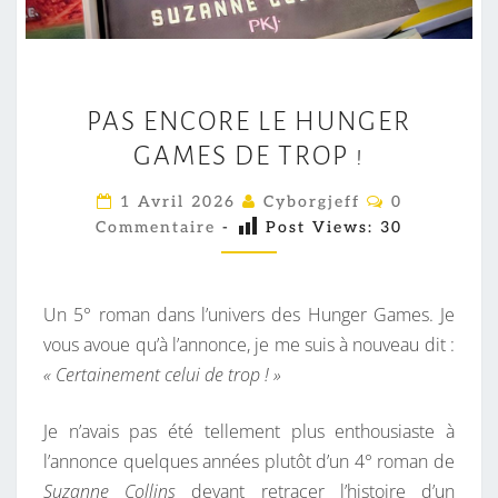
P
PAS ENCORE LE HUNGER
A
GAMES DE TROP !
S
E
C
1 Avril 2026
Cyborgjeff
0
N
O
Commentaire
-
Post Views:
30
M
C
M
E
O
N
R
T
Un 5° roman dans l’univers des Hunger Games. Je
A
E
I
vous avoue qu’à l’annonce, je me suis à nouveau dit :
R
L
« Certainement celui de trop ! »
E
S
E
H
Je n’avais pas été tellement plus enthousiaste à
U
l’annonce quelques années plutôt d’un 4° roman de
N
Suzanne Collins
devant retracer l’histoire d’un