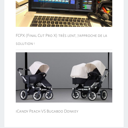
FCPX (Final Cut Pro X) très lent, j’approche de la
solution !
iCandy Peach VS Bugaboo Donkey