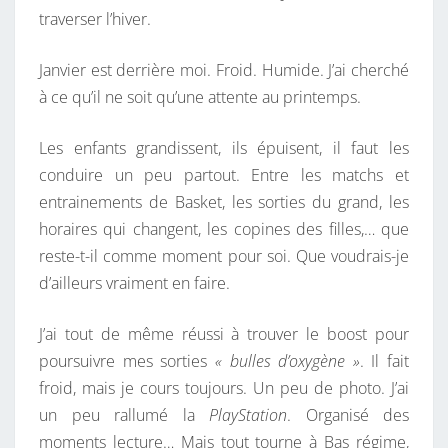
traverser l’hiver.
N
D
Janvier est derrière moi. Froid. Humide. J’ai cherché
E
à ce qu’il ne soit qu’une attente au printemps.
P
L
Les enfants grandissent, ils épuisent, il faut les
U
conduire un peu partout. Entre les matchs et
S
entrainements de Basket, les sorties du grand, les
N
horaires qui changent, les copines des filles,… que
’
reste-t-il comme moment pour soi. Que voudrais-je
E
d’ailleurs vraiment en faire.
N
P
J’ai tout de même réussi à trouver le boost pour
A
poursuivre mes sorties
« bulles d’oxygène »
. Il fait
R
froid, mais je cours toujours. Un peu de photo. J’ai
L
un peu rallumé la
PlayStation
. Organisé des
O
moments lecture… Mais tout tourne à Bas régime,