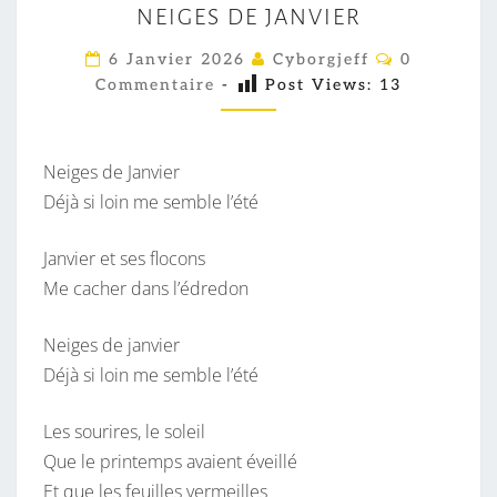
NEIGES DE JANVIER
E
I
C
6 Janvier 2026
Cyborgjeff
0
O
G
Commentaire
-
Post Views:
13
M
M
E
E
S
N
T
Neiges de Janvier
D
A
I
Déjà si loin me semble l’été
E
R
J
E
S
Janvier et ses flocons
A
Me cacher dans l’édredon
N
V
Neiges de janvier
I
Déjà si loin me semble l’été
E
R
Les sourires, le soleil
Que le printemps avaient éveillé
Et que les feuilles vermeilles