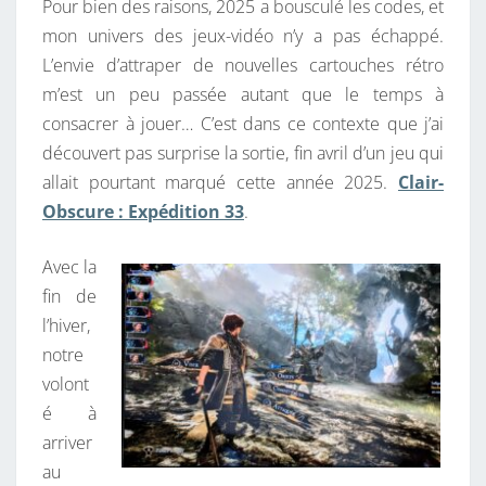
Pour bien des raisons, 2025 a bousculé les codes, et
G
A
I
mon univers des jeux-vidéo n’y a pas échappé.
2
R
L’envie d’attraper de nouvelles cartouches rétro
0
E
S
m’est un peu passée autant que le temps à
2
consacrer à jouer… C’est dans ce contexte que j’ai
5
découvert pas surprise la sortie, fin avril d’un jeu qui
:
allait pourtant marqué cette année 2025.
Clair-
A
Obscure : Expédition 33
.
B
A
Avec la
S
fin de
R
l’hiver,
É
notre
G
volont
I
é à
M
arriver
E
au