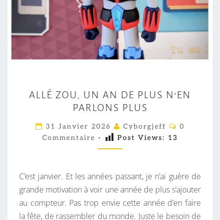
A
ALLÉ ZOU, UN AN DE PLUS N’EN
L
PARLONS PLUS
L
É
C
31 Janvier 2026
Cyborgjeff
0
O
Z
Commentaire
-
Post Views:
13
M
M
O
E
U
N
T
C’est janvier. Et les années passant, je n’ai guère de
,
A
I
grande motivation à voir une année de plus s’ajouter
U
R
au compteur. Pas trop envie cette année d’en faire
N
E
S
la fête, de rassembler du monde. Juste le besoin de
A