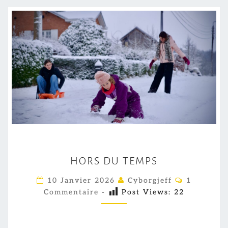
H
HORS DU TEMPS
O
R
C
10 Janvier 2026
Cyborgjeff
1
O
S
Commentaire
-
Post Views:
22
M
M
D
E
U
N
T