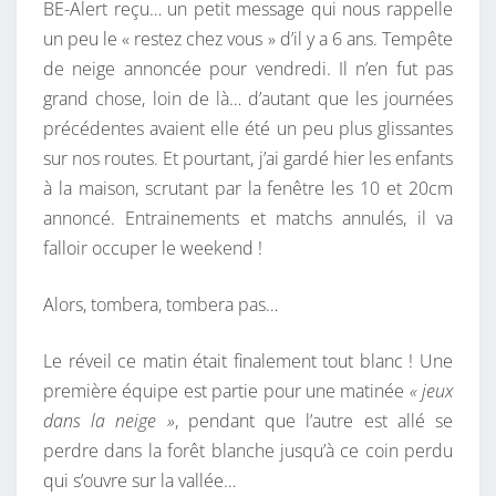
BE-Alert reçu… un petit message qui nous rappelle
T
A
I
un peu le « restez chez vous » d’il y a 6 ans. Tempête
E
R
de neige annoncée pour vendredi. Il n’en fut pas
M
E
S
grand chose, loin de là… d’autant que les journées
P
précédentes avaient elle été un peu plus glissantes
S
sur nos routes. Et pourtant, j’ai gardé hier les enfants
à la maison, scrutant par la fenêtre les 10 et 20cm
annoncé. Entrainements et matchs annulés, il va
falloir occuper le weekend !
Alors, tombera, tombera pas…
Le réveil ce matin était finalement tout blanc ! Une
première équipe est partie pour une matinée
« jeux
dans la neige »
, pendant que l’autre est allé se
perdre dans la forêt blanche jusqu’à ce coin perdu
qui s’ouvre sur la vallée…