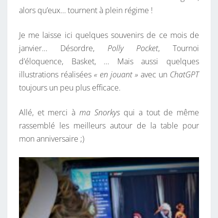
N
alors qu’eux… tournent à plein régime !
S
P
Je me laisse ici quelques souvenirs de ce mois de
L
janvier… Désordre,
Polly Pocket
, Tournoi
U
d’éloquence, Basket, … Mais aussi quelques
S
illustrations réalisées
« en jouant »
avec un
ChatGPT
toujours un peu plus efficace.
Allé, et merci à
ma Snorkys
qui a tout de même
rassemblé les meilleurs autour de la table pour
mon anniversaire ;)