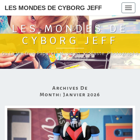
LES MONDES DE CYBORG JEFF
Togg
navig
LES MONDES DE
CYBORG JEFF
Ou La Vie D'un Papa(x4) Musicien, Vidéaste, Photographe
100% Connecté
Archives De
Month:
Janvier 2026