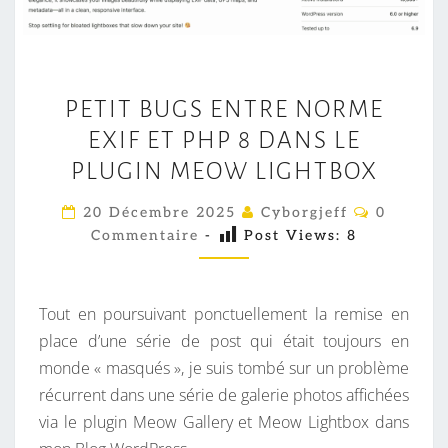
P
PETIT BUGS ENTRE NORME
E
EXIF ET PHP 8 DANS LE
T
I
PLUGIN MEOW LIGHTBOX
T
C
20 Décembre 2025
Cyborgjeff
0
B
O
Commentaire
-
Post Views:
8
M
U
M
E
G
N
S
T
Tout en poursuivant ponctuellement la remise en
A
E
I
place d’une série de post qui était toujours en
R
N
monde « masqués », je suis tombé sur un problème
E
T
S
récurrent dans une série de galerie photos affichées
R
via le plugin Meow Gallery et Meow Lightbox dans
E