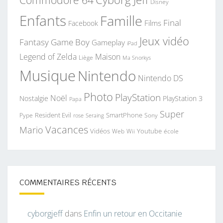
Disney
Enfants
Famille
Final
Films
Facebook
Jeux vidéo
Fantasy
Game Boy
Gameplay
iPad
Legend of Zelda
Maison
Liège
Ma Snorkys
Musique
Nintendo
Nintendo DS
Photo
PlayStation
Noël
Nostalgie
PlayStation 3
Papa
Super
Resident Evil
SmartPhone
Pype
Seraing
Sony
rose
Vacances
Mario
Vidéos
Youtube
Web
Wii
école
COMMENTAIRES RÉCENTS
cyborgjeff
dans
Enfin un retour en Occitanie