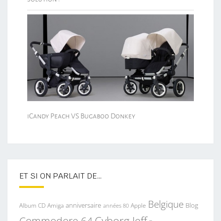
iCandy Peach VS Bugaboo Donkey
ET SI ON PARLAIT DE…
Belgique
anniversaire
Blog
Album CD
Apple
Amiga
années 80
Commodore 64
Cyborg Jeff