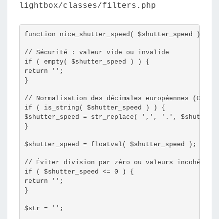
A
lightbox/classes/filters.php
N
S
function nice_shutter_speed( $shutter_speed ) {
L
E
// Sécurité : valeur vide ou invalide
if ( empty( $shutter_speed ) ) {
P
return '';
L
}
U
// Normalisation des décimales européennes (0,012
G
if ( is_string( $shutter_speed ) ) {
$shutter_speed = str_replace( ',', '.', $shutter_
I
}
N
M
$shutter_speed = floatval( $shutter_speed );
E
// Éviter division par zéro ou valeurs incohérent
O
if ( $shutter_speed <= 0 ) {
return '';
W
}
L
$str = '';
I