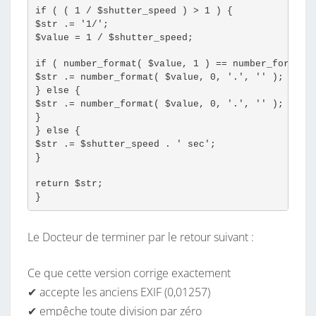
G
if ( ( 1 / $shutter_speed ) > 1 ) {
$str .= '1/';
H
$value = 1 / $shutter_speed;
T
B
if ( number_format( $value, 1 ) == number_format(
$str .= number_format( $value, 0, '.', '' );
O
} else {
X
$str .= number_format( $value, 0, '.', '' );
}
} else {
$str .= $shutter_speed . ' sec';
}
return $str;
Le Docteur de terminer par le retour suivant :
Ce que cette version corrige exactement
✔ accepte les anciens EXIF (0,01257)
✔ empêche toute division par zéro