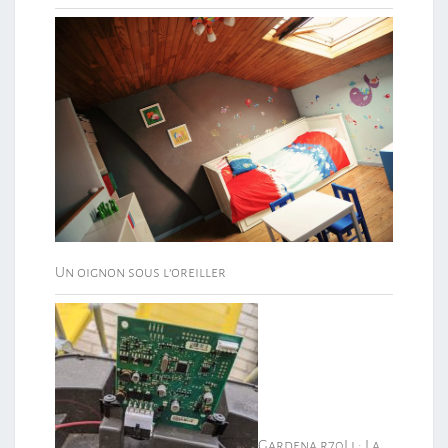
Un oignon sous l’oreiller
Gardena r70Li : La