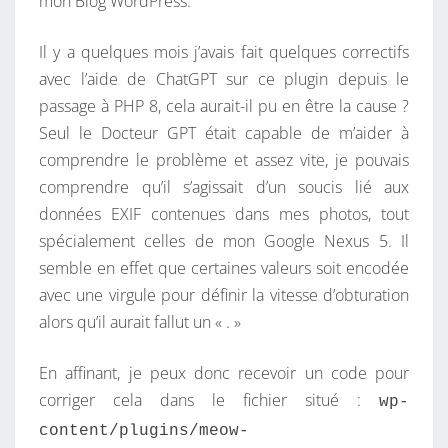
mon Blog WordPress.
N
O
Il y a quelques mois j’avais fait quelques correctifs
R
avec l’aide de ChatGPT sur ce plugin depuis le
M
passage à PHP 8, cela aurait-il pu en être la cause ?
E
Seul le Docteur GPT était capable de m’aider à
E
comprendre le problème et assez vite, je pouvais
X
comprendre qu’il s’agissait d’un soucis lié aux
I
données EXIF contenues dans mes photos, tout
F
spécialement celles de mon Google Nexus 5. Il
E
semble en effet que certaines valeurs soit encodée
T
avec une virgule pour définir la vitesse d’obturation
P
alors qu’il aurait fallut un « . »
H
P
En affinant, je peux donc recevoir un code pour
8
corriger cela dans le fichier situé :
wp-
D
content/plugins/meow-