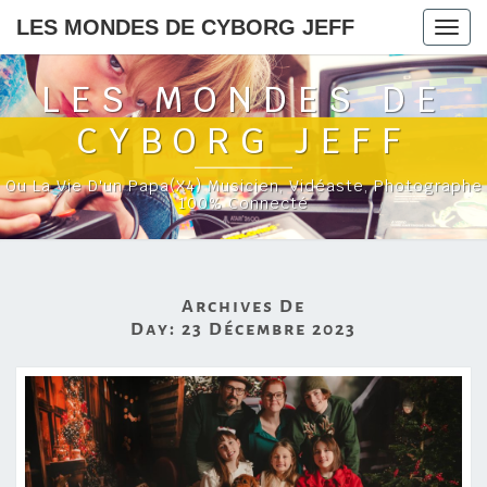
LES MONDES DE CYBORG JEFF
Togg
navig
LES MONDES DE
CYBORG JEFF
Ou La Vie D'un Papa(x4) Musicien, Vidéaste, Photographe
100% Connecté
Archives De
Day:
23 Décembre 2023