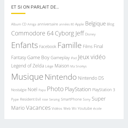
ET SI ON PARLAIT DE…
Belgique
anniversaire
Blog
Album CD
Apple
Amiga
années 80
Commodore 64
Cyborg Jeff
Disney
Enfants
Famille
Final
Films
Facebook
Jeux vidéo
Game Boy
Fantasy
Gameplay
iPad
Legend of Zelda
Maison
Liège
Ma Snorkys
Musique
Nintendo
Nintendo DS
Photo
PlayStation
Noël
PlayStation 3
Nostalgie
Papa
Super
Resident Evil
SmartPhone
Pype
Seraing
Sony
rose
Vacances
Mario
Youtube
Vidéos
Web
Wii
école