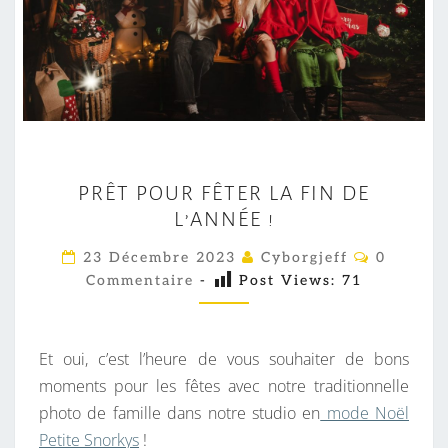
P
PRÊT POUR FÊTER LA FIN DE
R
L’ANNÉE !
Ê
T
C
23 Décembre 2023
Cyborgjeff
0
O
P
Commentaire
-
Post Views:
71
M
M
O
E
U
N
T
Et oui, c’est l’heure de vous souhaiter de bons
R
A
I
moments pour les fêtes avec notre traditionnelle
F
R
photo de famille dans notre studio en
mode Noël
Ê
E
S
Petite Snorkys
!
T