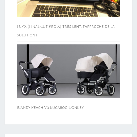
FCPX (Final Cut Pro X) très lent, j’approche de la
solution !
iCandy Peach VS Bugaboo Donkey