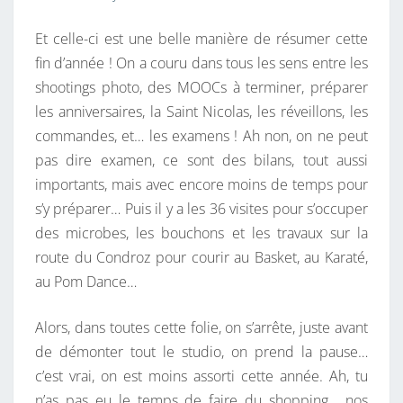
E
Et celle-ci est une belle manière de résumer cette
R
fin d’année ! On a couru dans tous les sens entre les
L
shootings photo, des MOOCs à terminer, préparer
A
les anniversaires, la Saint Nicolas, les réveillons, les
F
commandes, et… les examens ! Ah non, on ne peut
I
pas dire examen, ce sont des bilans, tout aussi
N
importants, mais avec encore moins de temps pour
D
s’y préparer… Puis il y a les 36 visites pour s’occuper
E
des microbes, les bouchons et les travaux sur la
L
route du Condroz pour courir au Basket, au Karaté,
’
au Pom Dance…
A
N
Alors, dans toutes cette folie, on s’arrête, juste avant
N
de démonter tout le studio, on prend la pause…
É
c’est vrai, on est moins assorti cette année. Ah, tu
E
n’as pas eu le temps de faire du shopping… nos