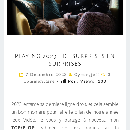
P
PLAYING 2023 : DE SURPRISES EN
L
SURPRISES
A
Y
C
7 Décembre 2023
Cyborgjeff
0
O
I
Commentaire
-
Post Views:
130
M
M
N
E
G
N
T
2023 entame sa dernière ligne droit, et cela semble
2
A
I
un bon moment pour faire le bilan de notre année
0
R
Jeux Vidéo. Je vous y partage à nouveau mon
2
E
S
TOP/FLOP
rythmée de nos parties sur la
3