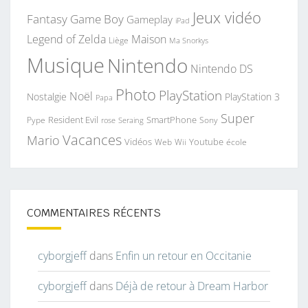
Jeux vidéo
Fantasy
Game Boy
Gameplay
iPad
Legend of Zelda
Maison
Liège
Ma Snorkys
Musique
Nintendo
Nintendo DS
Photo
PlayStation
Noël
Nostalgie
PlayStation 3
Papa
Super
Resident Evil
SmartPhone
Pype
Seraing
Sony
rose
Vacances
Mario
Vidéos
Youtube
Web
Wii
école
COMMENTAIRES RÉCENTS
cyborgjeff
dans
Enfin un retour en Occitanie
cyborgjeff
dans
Déjà de retour à Dream Harbor