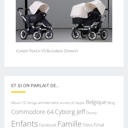
iCandy Peach VS Bugaboo Donkey
ET SI ON PARLAIT DE…
Belgique
anniversaire
Blog
Album CD
Apple
Amiga
années 80
Commodore 64
Cyborg Jeff
Disney
Enfants
Famille
Final
Films
Facebook