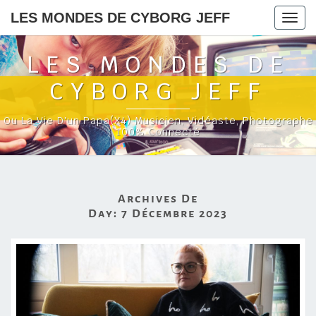
LES MONDES DE CYBORG JEFF
Togg
navig
LES MONDES DE
CYBORG JEFF
Ou La Vie D'un Papa(x4) Musicien, Vidéaste, Photographe
100% Connecté
Archives De
Day:
7 Décembre 2023