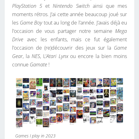
PlayStation 5
et
Nintendo Switch
ainsi que mes
:
moments rétros. J’ai cette année beaucoup joué sur
D
les
Game Boy
tout au long de l’année. J’avais déjà eu
E
l’occasion de vous partager notre semaine
Mega
S
Drive
avec les enfants, mais ce fut également
U
l’occasion de (re)découvrir des jeux sur la
Game
R
Gear
, la
NES
, L’
Atari Lynx
ou encore la bien moins
P
connue
Gamate
!
R
I
S
E
S
E
N
S
U
Games I play in 2023