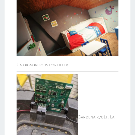
Un oignon sous l’oreiller
Gardena r70Li : La