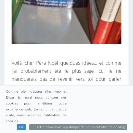
Voilà, cher Père Noël quelques idées… et comme
j’ai probablement été le plus sage ici… je ne
manquerais pas de revenir vers toi pour parler
d’autres sujets !
Comme bien d'autres sites web et
Blogs, ici aussi nous utilisons des
cookies pour améliorer votre
expérience web. En continuant votre
visite, vous acceptez l'utilisation de
Vous aimerez aussi
cookies.
Ok
Plus d'informations la politique de confidentialité de ce blog