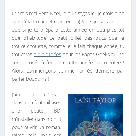
U
Et crois-moi Père Noël, le plus sages ici, je crois bien
A
que c’était moi cette année : ))) Alors je suis certain
N
que si je te prépare cette année un peu plus tôt
D
que d’habitude ce petit billet des trucs que je
?
trouve chouette, comme je le fais chaque année, tu
trouveras
plein d’idées
pour les Papas Geeks qui se
sont donnés à fond en cette année tourmentée !
Alors, commençons comme l’année dernière par
parler bouquins !
J’aime lire, m’assoir
dans mon fauteuil avec
une petite BD,
m’installer dans mon lit
pour ouvrir un roman.
J’aime cela, mais ces