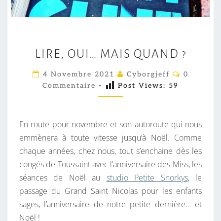
L
LIRE, OUI… MAIS QUAND ?
I
R
C
4 Novembre 2021
Cyborgjeff
0
O
E
Commentaire
-
Post Views:
59
M
,
M
E
O
N
T
U
En route pour novembre et son autoroute qui nous
A
I
I
emmènera à toute vitesse jusqu’à Noël. Comme
R
…
chaque années, chez nous, tout s’enchaine dès les
E
S
M
congés de Toussaint avec l’anniversaire des Miss, les
A
séances de Noël au
studio Petite Snorkys
, le
I
passage du Grand Saint Nicolas pour les enfants
S
sages, l’anniversaire de notre petite dernière… et
Q
Noël !