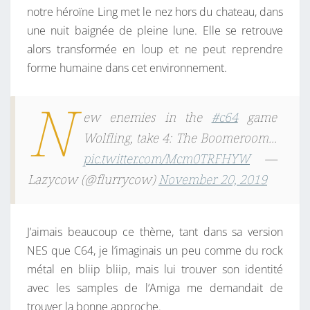
O
notre héroïne Ling met le nez hors du chateau, dans
A
une nuit baignée de pleine lune. Elle se retrouve
D
alors transformée en loup et ne peut reprendre
E
forme humaine dans cet environnement.
D
N
ew enemies in the
#c64
game
Wolfling, take 4: The Boomeroom…
pic.twitter.com/Mcm0TRFHYW
—
Lazycow (@flurrycow)
November 20, 2019
J’aimais beaucoup ce thème, tant dans sa version
NES que C64, je l’imaginais un peu comme du rock
métal en bliip bliip, mais lui trouver son identité
avec les samples de l’Amiga me demandait de
trouver la bonne approche.