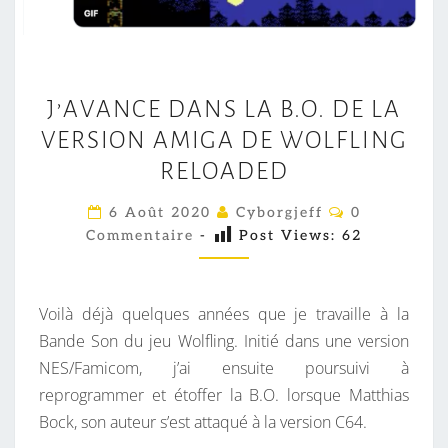
J
J’AVANCE DANS LA B.O. DE LA
’
VERSION AMIGA DE WOLFLING
A
V
RELOADED
A
C
6 Août 2020
Cyborgjeff
0
N
O
Commentaire
-
Post Views:
62
M
C
M
E
E
N
D
T
Voilà déjà quelques années que je travaille à la
A
A
I
Bande Son du jeu Wolfling. Initié dans une version
R
N
NES/Famicom, j’ai ensuite poursuivi à
E
S
S
reprogrammer et étoffer la B.O. lorsque Matthias
L
Bock, son auteur s’est attaqué à la version C64.
A