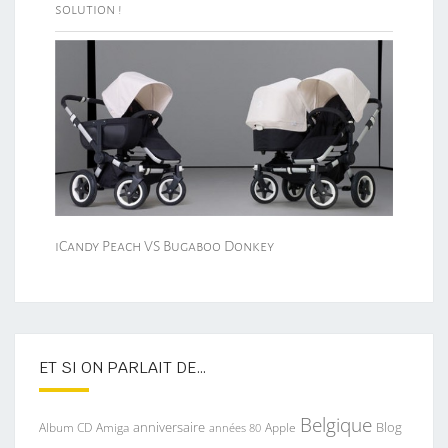
solution !
iCandy Peach VS Bugaboo Donkey
ET SI ON PARLAIT DE…
Belgique
anniversaire
Blog
Album CD
Apple
Amiga
années 80