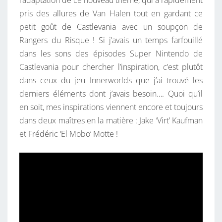
l’adaptation de ce nouveau thème, qui a rapidement
pris des allures de Van Halen tout en gardant ce
petit goût de Castlevania avec un soupçon de
Rangers du Risque ! Si j’avais un temps farfouillé
dans les sons des épisodes Super Nintendo de
Castlevania pour chercher l’inspiration, c’est plutôt
dans ceux du jeu Innerworlds que j’ai trouvé les
derniers éléments dont j’avais besoin…. Quoi qu’il
en soit, mes inspirations viennent encore et toujours
dans deux maîtres en la matière : Jake ‘Virt’ Kaufman
et Frédéric ‘El Mobo’ Motte !