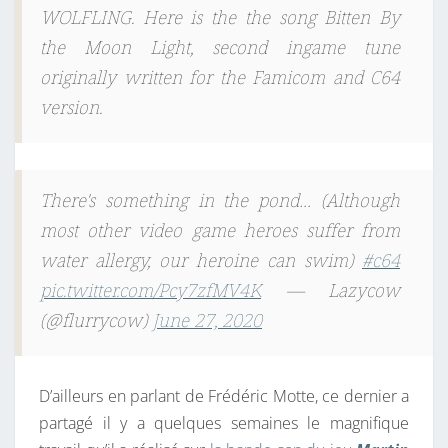
WOLFLING. Here is the the song Bitten By
the Moon Light, second ingame tune
originally written for the Famicom and C64
version.
There's something in the pond… (Although
most other video game heroes suffer from
water allergy, our heroine can swim)
#c64
pic.twitter.com/Pcy7zfMV4K
— Lazycow
(@flurrycow)
June 27, 2020
D’ailleurs en parlant de Frédéric Motte, ce dernier a
partagé il y a quelques semaines le magnifique