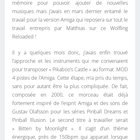
M
mémoire pour pouvoir ajouter de nouvelles
I
musiques mais j’avais en mars dernier entamé le
G
travail pour la version Amiga qui reposera sur tout le
A
travail entrepris par Matthias sur ce Wolfling
D
Reloaded !
E
W
Il y a quelques mois donc, j’avais enfin trouvé
O
l’approche et les instruments qui me convenaient
L
pour transposer « Pikaboo’s Castle » au format .MOD
F
4 pistes de l’Amiga. Cette étape, m’a pris du temps,
L
sans pour autant être la plus compliquée. De fait,
I
composée en 2000, ce morceau était déjà
N
fortement inspiré de l’esprit Amiga et des sons de
G
Gustav Olafsson pour les séries Pinball Dreams et
R
Pinball Illusion. Le second titre à travailler serait
E
« Bitten by Moonlight ». Il s’agit d’un thème
L
énergique, près de 150bpm qui apparait lorsque