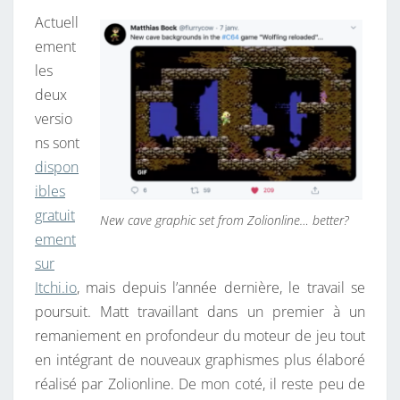
B
Actuell
.
ement
O
les
.
deux
D
versio
E
ns sont
L
dispon
A
ibles
V
gratuit
New cave graphic set from Zolionline… better?
E
ement
R
sur
S
Itchi.io
, mais depuis l’année dernière, le travail se
I
poursuit. Matt travaillant dans un premier à un
O
remaniement en profondeur du moteur de jeu tout
N
en intégrant de nouveaux graphismes plus élaboré
A
réalisé par Zolionline. De mon coté, il reste peu de