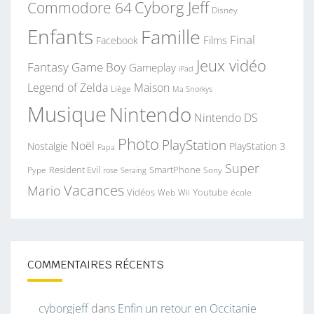
Commodore 64
Cyborg Jeff
Disney
Enfants
Famille
Final
Films
Facebook
Jeux vidéo
Fantasy
Game Boy
Gameplay
iPad
Legend of Zelda
Maison
Liège
Ma Snorkys
Musique
Nintendo
Nintendo DS
Photo
PlayStation
Noël
Nostalgie
PlayStation 3
Papa
Super
Resident Evil
SmartPhone
Pype
Seraing
Sony
rose
Vacances
Mario
Vidéos
Youtube
Web
Wii
école
COMMENTAIRES RÉCENTS
cyborgjeff
dans
Enfin un retour en Occitanie