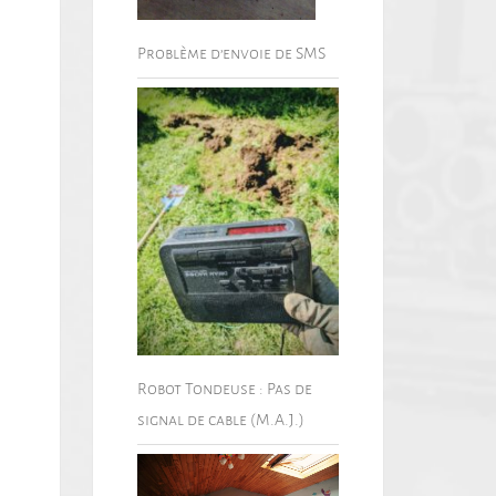
Problème d’envoie de SMS
Robot Tondeuse : Pas de
signal de cable (M.A.J.)