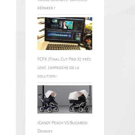
réparer ?
FCPX (Final Cut Pro X) très
lent, j’approche de la
solution !
iCandy Peach VS Bugaboo
Donkey