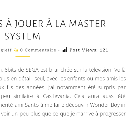
C
 À JOUER À LA MASTER
O
N
SYSTEM
T
C
gjeff
0 Commentaire
I
-
Post Views:
121
O
M
N
M
E
U
 8bits de SEGA est branchée sur la télévision. Voilà
N
O
T
plus en détail, seul, avec les enfants ou mes amis les
A
N
x fils des années. J’ai notamment été surpris par
I
R
S
u similaire à Castlevania. Cela aura aussi été
E
S
À
menté ami Santo à me faire découvrir Wonder Boy in
J
 voir un peu plus que ce que je n’arrive à progresser
O
U