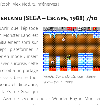
ooh, Alex Kidd, tu m’énerves !
land (SEGA – Escape, 1988) 7/10
uvrir que l’épisode
n Monster Land est
itialement sorti sur
ept plateformer /
er en mode « insert
’avec surprise, cette
 droit à un portage
Wonder Boy in Monsterland – Master
ssais bien le tout
System (SEGA, 1988)
oard et dinosaure,
ur la Game Gear qui
ue. Avec ce second opus « Wonder Boy in Monster