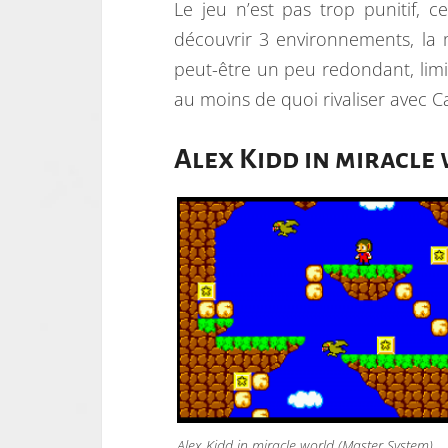
Le jeu n’est pas trop punitif, 
découvrir 3 environnements, la 
peut-être un peu redondant, limita
au moins de quoi rivaliser avec C
Alex Kidd in miracle 
Alex Kidd in miracle world (Master System)