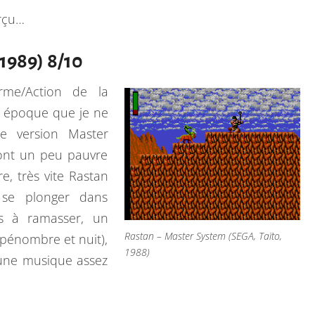
erçu…
E
R
1989) 8/10
À
L
rme/Action de la
A
e époque que je ne
M
te version Master
A
sont un peu pauvre
S
re, très vite Rastan
T
 se plonger dans
E
es à ramasser, un
R
Rastan – Master System (SEGA, Taïto,
pénombre et nuit),
S
1988)
 une musique assez
Y
S
T