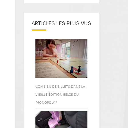
ARTICLES LES PLUS VUS
Combien de billets dans la
vieille édition belge du
Monopoly ?