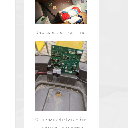
Un oignon sous l’oreiller
Gardena r70Li : La lumière
rouge clignote, comment