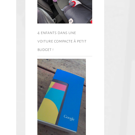
4 enfants dans une
voiture compacte à petit
budget !