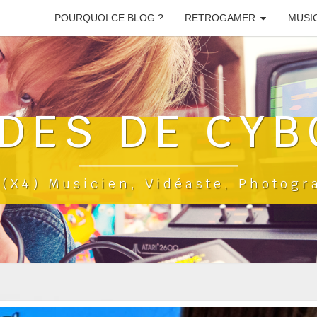
POURQUOI CE BLOG ?
RETROGAMER
MUSI
DES DE CYB
a(x4) Musicien, Vidéaste, Photog