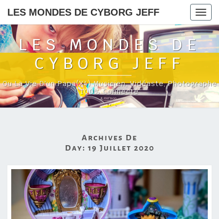
LES MONDES DE CYBORG JEFF
Togg
navig
LES MONDES DE
CYBORG JEFF
Ou La Vie D'un Papa(x4) Musicien, Vidéaste, Photographe
100% Connecté
Archives De
Day:
19 Juillet 2020