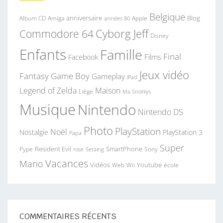
Belgique
anniversaire
Blog
Album CD
Apple
Amiga
années 80
Commodore 64
Cyborg Jeff
Disney
Enfants
Famille
Final
Films
Facebook
Jeux vidéo
Fantasy
Game Boy
Gameplay
iPad
Legend of Zelda
Maison
Liège
Ma Snorkys
Musique
Nintendo
Nintendo DS
Photo
PlayStation
Noël
Nostalgie
PlayStation 3
Papa
Super
Resident Evil
SmartPhone
Pype
Seraing
Sony
rose
Vacances
Mario
Vidéos
Youtube
Web
Wii
école
COMMENTAIRES RÉCENTS