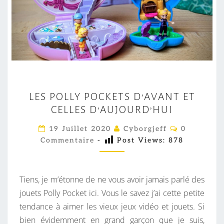
L
LES POLLY POCKETS D’AVANT ET
E
CELLES D’AUJOURD’HUI
S
P
C
19 Juillet 2020
Cyborgjeff
0
O
O
Commentaire
-
Post Views:
878
M
M
L
E
L
N
T
Tiens, je m’étonne de ne vous avoir jamais parlé des
Y
A
I
jouets Polly Pocket ici. Vous le savez j’ai cette petite
P
R
tendance à aimer les vieux jeux vidéo et jouets. Si
O
E
S
bien évidemment en grand garçon que je suis,
C