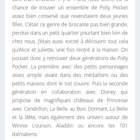
L
chance de trouver un ensemble de Polly Pocket
E
assez bien conservé que revendaient deux jeunes
S
filles. C’était ce genre de brocante pas bien grande,
D
perdue dans un petit quartier pourtant bien loin de
’
chez nous. J’étais aussi excité à découvrir tout cela
A
qu’Alice et Juliette, une fois rentré à la maison. On
U
pouvait donc y retrouver deux générations de Polly
J
Pocket. La première avec des petits personnages
O
assez simple vivant dans des médaillons ou des
U
petits maisons dont le toit s’ouvre. Puis la seconde
R
génération en collaboration avec Disney qui
D
propose de magnifiques châteaux de Princesse
’
avec Cendrillon, La Belle au Bois Dormant, La Belle
H
et la Bête, mais également des univers autour de
U
Winnie L’ourson, Aladdin ou encore les 101
I
dalmatiens.