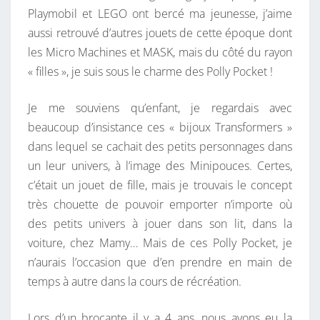
Playmobil et LEGO ont bercé ma jeunesse, j’aime
K
aussi retrouvé d’autres jouets de cette époque dont
E
les Micro Machines et MASK, mais du côté du rayon
T
« filles », je suis sous le charme des Polly Pocket !
S
D
Je me souviens qu’enfant, je regardais avec
’
beaucoup d’insistance ces « bijoux Transformers »
A
dans lequel se cachait des petits personnages dans
V
un leur univers, à l’image des Minipouces. Certes,
A
c’était un jouet de fille, mais je trouvais le concept
N
très chouette de pouvoir emporter n’importe où
T
des petits univers à jouer dans son lit, dans la
E
voiture, chez Mamy… Mais de ces Polly Pocket, je
T
n’aurais l’occasion que d’en prendre en main de
C
temps à autre dans la cours de récréation.
E
L
Lors d’un brocante il y a 4 ans, nous avons eu la