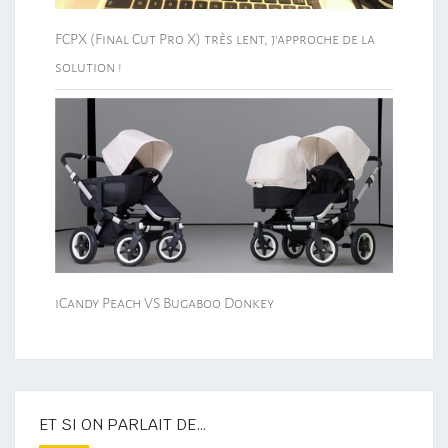
FCPX (Final Cut Pro X) très lent, j’approche de la
solution !
iCandy Peach VS Bugaboo Donkey
ET SI ON PARLAIT DE…