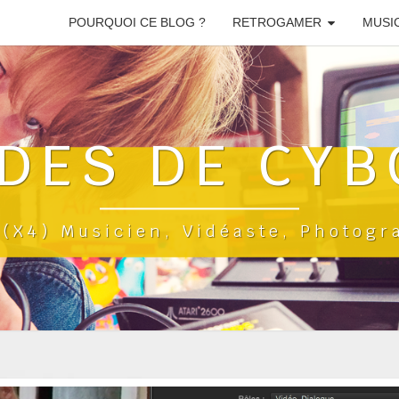
POURQUOI CE BLOG ?
RETROGAMER
MUSI
DES DE CYB
a(x4) Musicien, Vidéaste, Photog