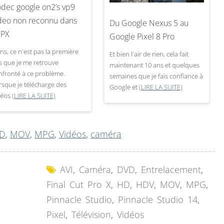
dec google on2’s vp9
deo non reconnu dans
Du Google Nexus 5 au
CPX
Google Pixel 8 Pro
ns, ce n'est pas la première
Et bien l'air de rien, cela fait
is que je me retrouve
maintenant 10 ans et quelques
nfronté à ce problème.
semaines que je fais confiance à
rsque je télécharge des
Google et
(LIRE LA SUITE)
déos
(LIRE LA SUITE)
D
,
MOV
,
MPG
,
Vidéos
,
caméra
AVI
,
Caméra
,
DVD
,
Entrelacement
,
Final Cut Pro X
,
HD
,
HDV
,
MOV
,
MPG
,
Pinnacle Studio
,
Pinnacle Studio 14
,
Pixel
,
Télévision
,
Vidéos