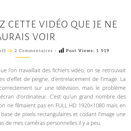
D
 CETTE VIDÉO QUE JE NE
É
S
AURAIS VOIR
E
C
eff
2 Commentaires
N
-
Post Views:
1 519
O
M
T
M
E
R
 l’on travaillait des fichiers vidéo, on se retrouvait
N
E
T
s d’effet de peigne, d’entrelacement de l’image. La
A
L
s correctement sur une télévision, mais le problème
I
R
A
écran d’ordinateur. C’est qu’un grand nombre des
E
S
C
ion ne filmaient pas en FULL HD 1920×1080 mais en
E
base de pixels rectangulaires et codant l’image une
Z
cas de mes caméras personnelles il y a peu.
C