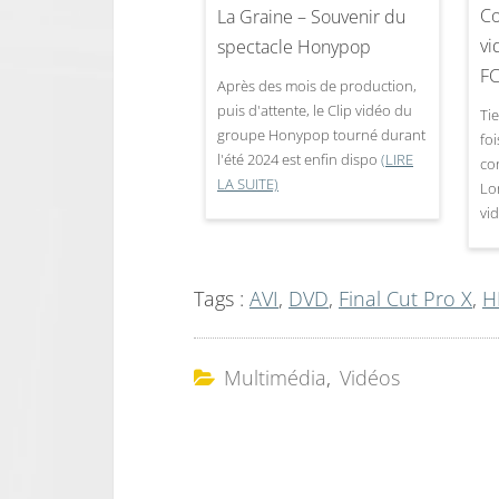
Co
La Graine – Souvenir du
vi
spectacle Honypop
F
Après des mois de production,
puis d'attente, le Clip vidéo du
Tie
groupe Honypop tourné durant
fo
l'été 2024 est enfin dispo
(LIRE
co
LA SUITE)
Lo
vi
Tags :
AVI
,
DVD
,
Final Cut Pro X
,
H
Multimédia
,
Vidéos