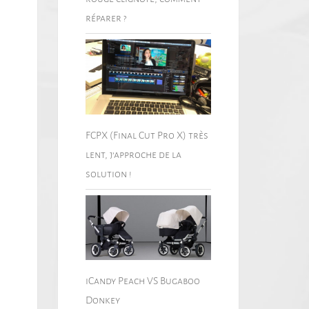
réparer ?
FCPX (Final Cut Pro X) très
lent, j’approche de la
solution !
iCandy Peach VS Bugaboo
Donkey