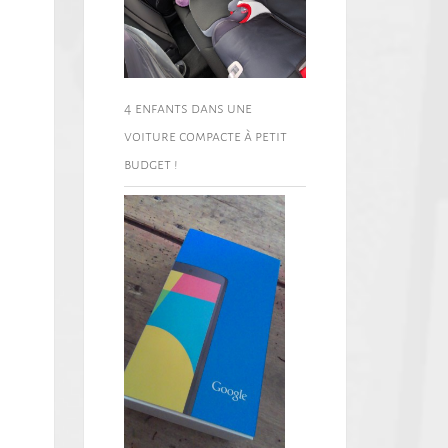
4 enfants dans une
voiture compacte à petit
budget !