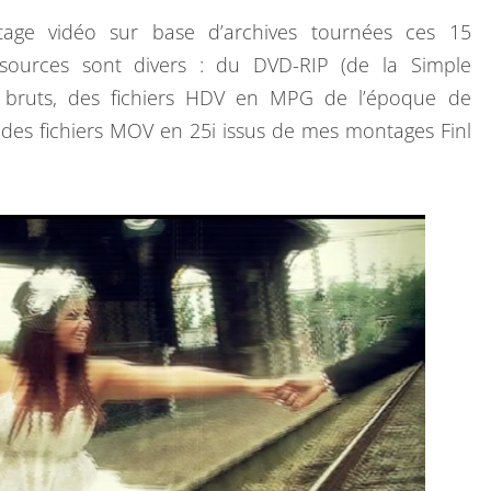
ntage vidéo sur base d’archives tournées ces 15
E
s sources sont divers : du DVD-RIP (de la Simple
T
AVI bruts, des fichiers HDV en MPG de l’époque de
T
 des fichiers MOV en 25i issus de mes montages Finl
E
V
I
D
É
O
Q
U
E
J
E