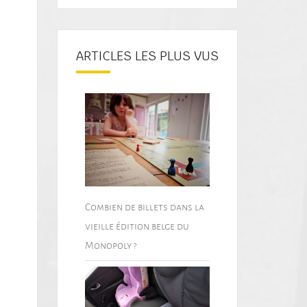
ARTICLES LES PLUS VUS
Combien de billets dans la
vieille édition belge du
Monopoly ?