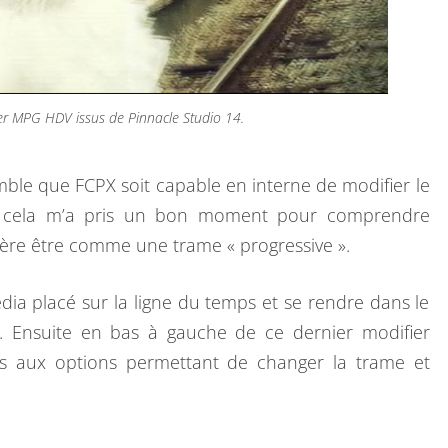
N
E
S
A
er MPG HDV issus de Pinnacle Studio 14.
U
R
A
mble que FCPX soit capable en interne de modifier le
I
is cela m’a pris un bon moment pour comprendre
S
ère être comme une trame « progressive ».
V
O
média placé sur la ligne du temps et se rendre dans le
I
. Ensuite en bas à gauche de ce dernier modifier
R
cès aux options permettant de changer la trame et