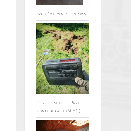
Problème d’envoie de SMS
Robot Tondeuse : Pas de
signal de cable (M.A.J.)