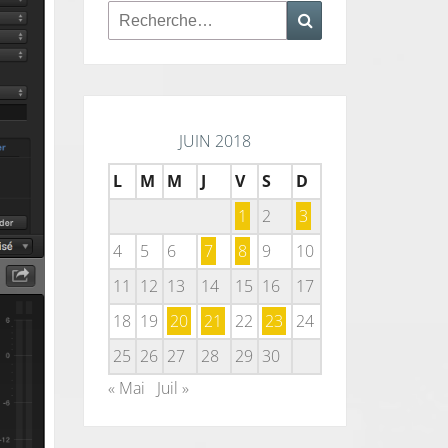
Rechercher :
Recherche
JUIN 2018
L
M
M
J
V
S
D
1
2
3
4
5
6
7
8
9
10
11
12
13
14
15
16
17
18
19
20
21
22
23
24
25
26
27
28
29
30
« Mai
Juil »