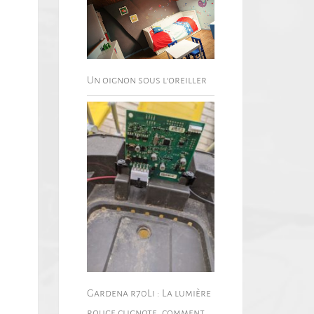
Un oignon sous l’oreiller
Gardena r70Li : La lumière
rouge clignote, comment