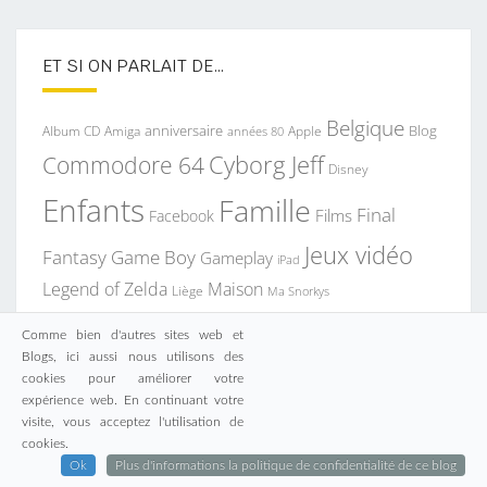
ET SI ON PARLAIT DE…
Belgique
anniversaire
Blog
Album CD
Apple
Amiga
années 80
Commodore 64
Cyborg Jeff
Disney
Enfants
Famille
Final
Films
Facebook
Jeux vidéo
Fantasy
Game Boy
Gameplay
iPad
Legend of Zelda
Maison
Liège
Ma Snorkys
Musique
Nintendo
Nintendo DS
Comme bien d'autres sites web et
Blogs, ici aussi nous utilisons des
Photo
PlayStation
Noël
Nostalgie
PlayStation 3
cookies pour améliorer votre
Papa
expérience web. En continuant votre
Super
Resident Evil
SmartPhone
Pype
Seraing
Sony
rose
visite, vous acceptez l'utilisation de
Vacances
Mario
cookies.
Vidéos
Youtube
Web
Wii
école
Ok
Plus d'informations la politique de confidentialité de ce blog