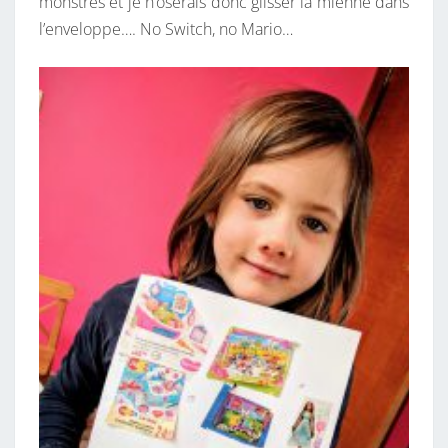
O
monstres et je n’oserais donc glisser la mienne dans
L
l’enveloppe…. No Switch, no Mario…
A
S