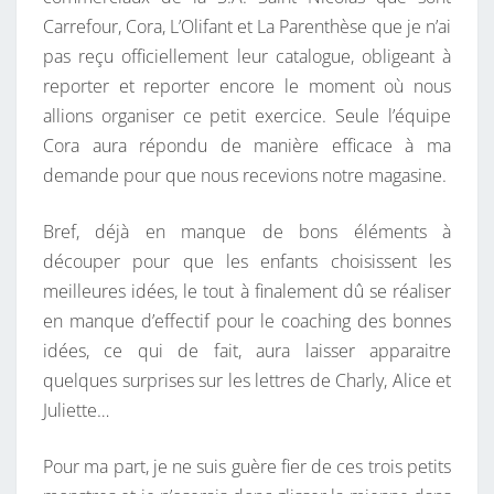
A
Carrefour, Cora, L’Olifant et La Parenthèse que je n’ai
L
pas reçu officiellement leur catalogue, obligeant à
E
reporter et reporter encore le moment où nous
T
allions organiser ce petit exercice. Seule l’équipe
T
Cora aura répondu de manière efficace à ma
R
demande pour que nous recevions notre magasine.
E
À
Bref, déjà en manque de bons éléments à
S
découper pour que les enfants choisissent les
A
meilleures idées, le tout à finalement dû se réaliser
I
en manque d’effectif pour le coaching des bonnes
N
idées, ce qui de fait, aura laisser apparaitre
T
quelques surprises sur les lettres de Charly, Alice et
N
Juliette…
I
C
Pour ma part, je ne suis guère fier de ces trois petits