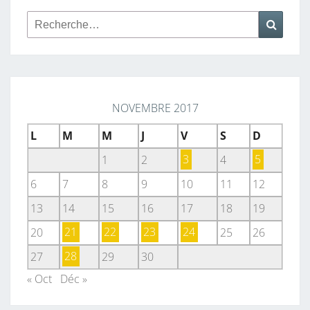
Rechercher :
Reche
NOVEMBRE 2017
L
M
M
J
V
S
D
1
2
3
4
5
6
7
8
9
10
11
12
13
14
15
16
17
18
19
20
21
22
23
24
25
26
27
28
29
30
« Oct
Déc »