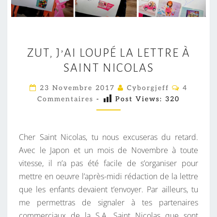
Z
ZUT, J’AI LOUPÉ LA LETTRE À
U
SAINT NICOLAS
T
,
C
23 Novembre 2017
Cyborgjeff
4
J
O
Commentaires
-
Post Views:
320
M
’
M
E
A
N
I
T
Cher Saint Nicolas, tu nous excuseras du retard.
A
L
I
Avec le Japon et un mois de Novembre à toute
R
O
vitesse, il n’a pas été facile de s’organiser pour
E
S
U
mettre en oeuvre l’après-midi rédaction de la lettre
P
que les enfants devaient t’envoyer. Par ailleurs, tu
É
me permettras de signaler à tes partenaires
L
commerciaux de la S.A. Saint Nicolas que sont