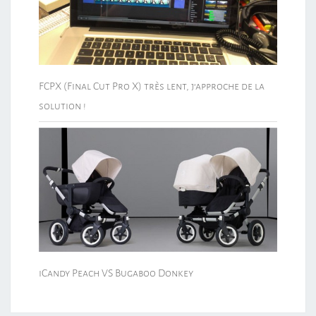
FCPX (Final Cut Pro X) très lent, j’approche de la
solution !
iCandy Peach VS Bugaboo Donkey