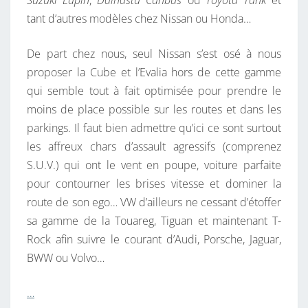
Suzuki Lapin
,
Daihastu Canbus
ou
Toyota Tank
et
U
tant d’autres modèles chez Nissan ou Honda…
K
A
De part chez nous, seul Nissan s’est osé à nous
W
proposer la Cube et l’Evalia hors de cette gamme
A
qui semble tout à fait optimisée pour prendre le
Ï
moins de place possible sur les routes et dans les
parkings. Il faut bien admettre qu’ici ce sont surtout
les affreux chars d’assault agressifs (comprenez
S.U.V.) qui ont le vent en poupe, voiture parfaite
pour contourner les brises vitesse et dominer la
route de son ego… VW d’ailleurs ne cessant d’étoffer
sa gamme de la Touareg, Tiguan et maintenant T-
Rock afin suivre le courant d’Audi, Porsche, Jaguar,
BWW ou Volvo…
…