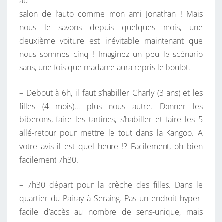
au
E
salon de l’auto comme mon ami Jonathan ! Mais
L
nous le savons depuis quelques mois, une
’
deuxième voiture est inévitable maintenant que
A
nous sommes cinq ! Imaginez un peu le scénario
U
sans, une fois que madame aura repris le boulot.
T
O
– Debout à 6h, il faut s’habiller Charly (3 ans) et les
!
filles (4 mois)… plus nous autre. Donner les
biberons, faire les tartines, s’habiller et faire les 5
allé-retour pour mettre le tout dans la Kangoo. A
votre avis il est quel heure !? Facilement, oh bien
facilement 7h30.
– 7h30 départ pour la crèche des filles. Dans le
quartier du Pairay à Seraing. Pas un endroit hyper-
facile d’accès au nombre de sens-unique, mais