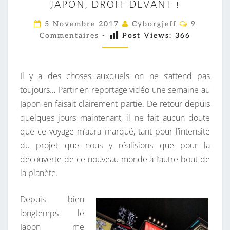
JAPON, DROIT DEVANT !
A
P
C
5 Novembre 2017
Cyborgjeff
9
O
O
Commentaires
-
Post Views:
366
M
M
N
E
,
N
T
Il y a des choses auxquels on ne s’attend pas
D
A
I
toujours… Partir en reportage vidéo une semaine au
R
R
Japon en faisait clairement partie. De retour depuis
O
E
S
quelques jours maintenant, il ne fait aucun doute
I
que ce voyage m’aura marqué, tant pour l’intensité
T
du projet que nous y réalisions que pour la
D
découverte de ce nouveau monde à l’autre bout de
E
la planète.
V
A
Depuis bien
N
longtemps le
T
Japon me
!