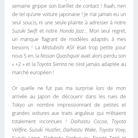
semaine grippe son barillet de contact ! Raah, rien
R
de tel qu’une voiture japonaise ! Je n’ai jamais eu un
O
seul soucis, ni une seule plainte à adresser à notre
U
Suzuki Swift
et notre
Honda Jazz
… Mon seul regret,
L
un manque flagrant de modèles adaptés à mes
E
besoins ! La
Mistubishi ASX
était trop petite pour
T
nous 5 en, la
Nissan Quashquaï
avait alors perdu son
T
« +2 » et la
Toyota Sienna
ne s’est jamais adaptée au
E
marché européen !
S
D
Or quelle ne fut pas ma surprise lors de mon
E
arrivée au Japon de découvrir dans les rues de
L
Tokyo un nombre impressionnant de petites et
U
grandes voitures aux traits anguleux qui m’étaient
X
totalement inconnues !
Daihastu Cocoa
,
Toyota
E
Vellfire
,
Suzuki Hustler
,
Daihastu Wake
,
Toyota Voxy
,
O