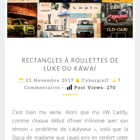
R
RECTANGLES À ROULETTES DE
E
LUXE OU KAWAÏ
C
T
C
21 Novembre 2017
Cyborgjeff
7
O
A
Commentaires
-
Post Views:
270
M
M
N
E
G
N
T
C’est bien ma veine. Alors que ma VW Caddy,
L
A
I
comme chaque début d’hiver m’énerve avec son
E
R
témoin « problème de catalyseur », voilà que la
S
E
S
Dacia de madame que j’avais pris en renfort cette
À