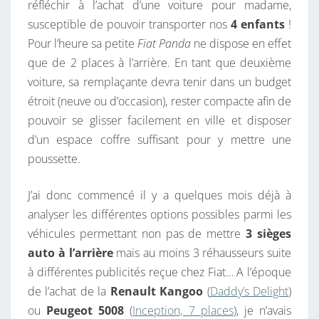
réfléchir à l’achat d’une voiture pour madame,
E
susceptible de pouvoir transporter nos
4 enfants
!
V
Pour l’heure sa petite
Fiat Panda
ne dispose en effet
O
que de 2 places à l’arrière. En tant que deuxième
I
voiture, sa remplaçante devra tenir dans un budget
T
étroit (neuve ou d’occasion), rester compacte afin de
U
pouvoir se glisser facilement en ville et disposer
R
d’un espace coffre suffisant pour y mettre une
E
poussette.
C
O
J’ai donc commencé il y a quelques mois déjà à
M
analyser les différentes options possibles parmi les
P
véhicules permettant non pas de mettre
3 sièges
A
auto à l’arrière
mais au moins 3 réhausseurs suite
C
à différentes publicités reçue chez Fiat… A l’époque
T
de l’achat de la
Renault Kangoo
(
Daddy’s Delight
)
E
ou
Peugeot 5008
(
Inception, 7 places
), je n’avais
À