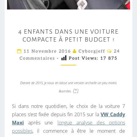
4
4 ENFANTS DANS UNE VOITURE
E
COMPACTE À PETIT BUDGET !
N
F
C
11 Novembre 2016
Cyborgjeff
24
O
A
Commentaires
-
Post Views:
17 875
M
M
N
E
T
N
T
S
Datant de 2015, je vous en laisse une version archivée un peu moins
A
I
(*)
D
illustrées.
R
A
E
S
Si dans notre quotidien, le choix de la voiture 7
N
places s’est fixée depuis fin 2015 sur la
VW Caddy
S
Maxi
après une
longue analyse des options
U
possibles
, il commence à être le moment de
N