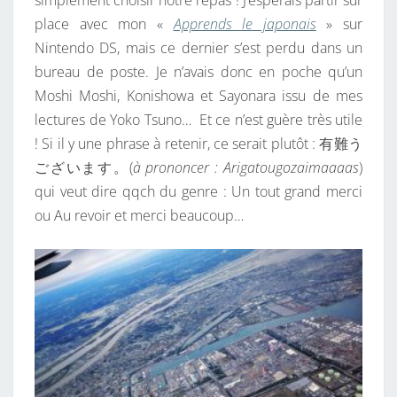
simplement choisir notre repas ! J’espérais partir sur
place avec mon «
Apprends le japonais
» sur
Nintendo DS, mais ce dernier s’est perdu dans un
bureau de poste. Je n’avais donc en poche qu’un
Moshi Moshi, Konishowa et Sayonara issu de mes
lectures de Yoko Tsuno… Et ce n’est guère très utile
! Si il y une phrase à retenir, ce serait plutôt :
有難う
ございます。(
à prononcer :
Arigatougozaimaaaas
)
qui veut dire qqch du genre : Un tout grand merci
ou Au revoir et merci beaucoup…