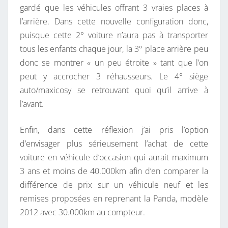
gardé que les véhicules offrant 3 vraies places à
P
l’arrière. Dans cette nouvelle configuration donc,
E
puisque cette 2° voiture n’aura pas à transporter
T
tous les enfants chaque jour, la 3° place arrière peu
I
donc se montrer « un peu étroite » tant que l’on
T
peut y accrocher 3 réhausseurs. Le 4° siège
B
auto/maxicosy se retrouvant quoi qu’il arrive à
U
l’avant.
D
G
Enfin, dans cette réflexion j’ai pris l’option
E
d’envisager plus sérieusement l’achat de cette
T
voiture en véhicule d’occasion qui aurait maximum
!
3 ans et moins de 40.000km afin d’en comparer la
différence de prix sur un véhicule neuf et les
remises proposées en reprenant la Panda, modèle
2012 avec 30.000km au compteur.