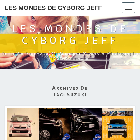
LES MONDES DE CYBORG JEFF
Togg
navig
LES MONDES DE
CYBORG JEFF
Ou La Vie D'un Papa(x4) Musicien, Vidéaste, Photographe
100% Connecté
Archives De
Tag:
Suzuki