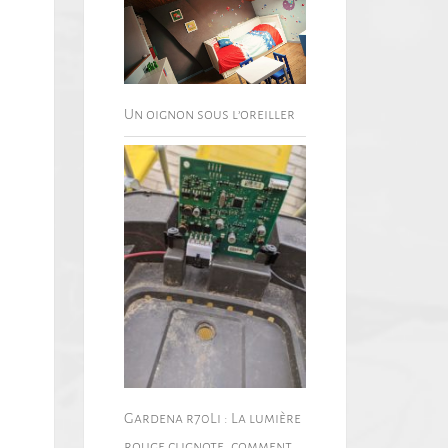
Un oignon sous l’oreiller
Gardena r70Li : La lumière
rouge clignote, comment