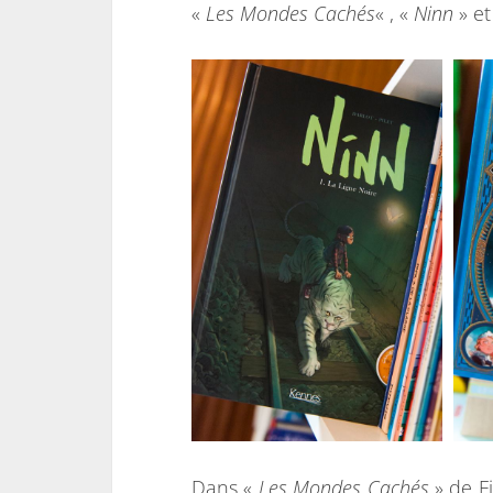
«
Les Mondes Cachés
« , «
Ninn
» et
Dans «
Les Mondes Cachés
» de Fi