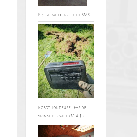
Problème d’envoie de SMS
Robot Tondeuse : Pas de
signal de cable (M.A.J.)