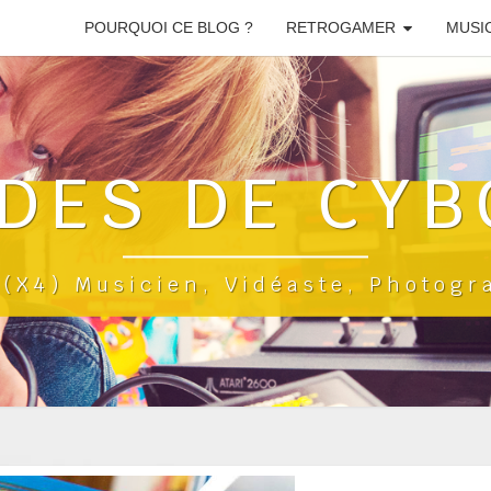
POURQUOI CE BLOG ?
RETROGAMER
MUSI
DES DE CYB
a(x4) Musicien, Vidéaste, Photog