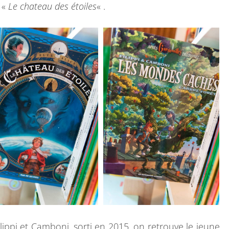
 «
Le chateau des étoiles
« .
R
B
D
S
lippi et Camboni, sorti en 2015, on retrouve le jeune