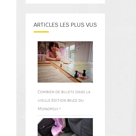
ARTICLES LES PLUS VUS
Combien de billets dans la
vieille édition belge du
Monopoly ?