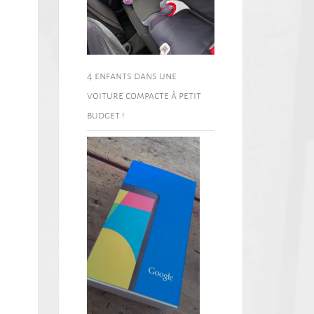
4 enfants dans une
voiture compacte à petit
budget !