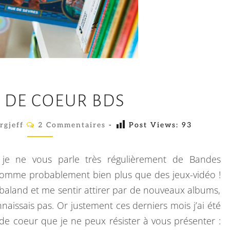
C
 DE COEUR BDS
O
U
C
rgjeff
2 Commentaires
-
Post Views:
93
O
P
M
D
M
E
 je ne vous parle très régulièrement de Bandes
E
N
T
onsomme probablement bien plus que des jeux-vidéo !
C
A
aland et me sentir attirer par de nouveaux albums,
I
O
R
naissais pas. Or justement ces derniers mois j’ai été
E
E
S
 de coeur que je ne peux résister à vous présenter :
U