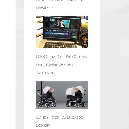
réparer ?
FCPX (Final Cut Pro X) très
lent, j’approche de la
solution !
iCandy Peach VS Bugaboo
Donkey