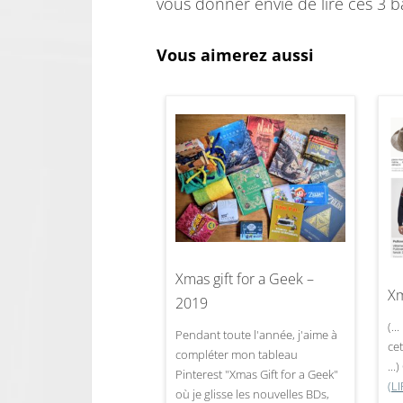
vous donner envie de lire ces 3 b
Vous aimerez aussi
Xmas gift for a Geek –
Xm
2019
(..
Pendant toute l'année, j'aime à
cet
compléter mon tableau
...
Pinterest "Xmas Gift for a Geek"
(L
où je glisse les nouvelles BDs,