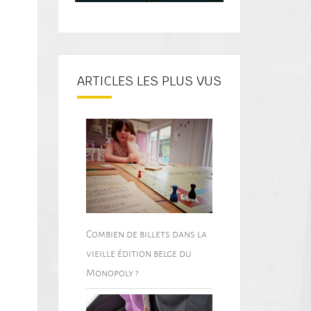
ARTICLES LES PLUS VUS
Combien de billets dans la
vieille édition belge du
Monopoly ?