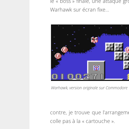
le « boss » finale, une attaque g
Warhawk sur écran fixe…
Warhawk, version originale sur Commodore
contre, je trouve que l’arrangem
colle pas à la « cartouche ».