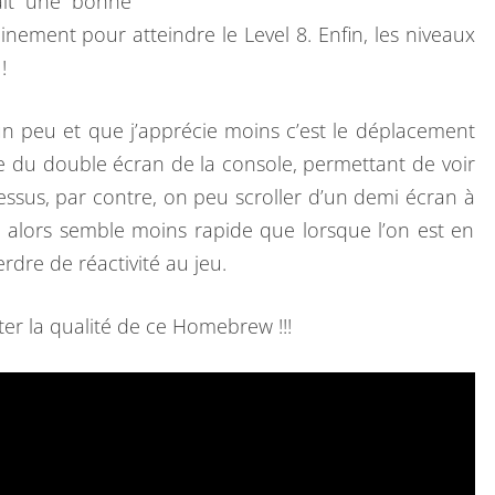
lait une bonne
nement pour atteindre le Level 8. Enfin, les niveaux
!
n peu et que j’apprécie moins c’est le déplacement
ite du double écran de la console, permettant de voir
ssus, par contre, on peu scroller d’un demi écran à
 alors semble moins rapide que lorsque l’on est en
rdre de réactivité au jeu.
er la qualité de ce Homebrew !!!