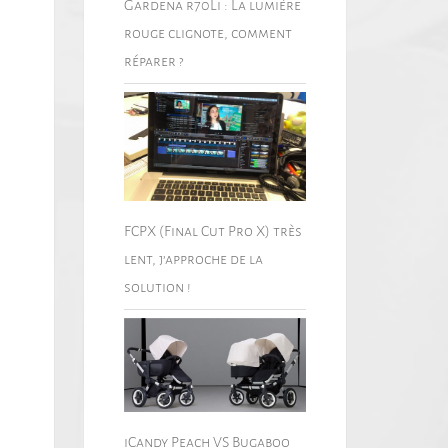
Gardena r70Li : La lumière
rouge clignote, comment
réparer ?
FCPX (Final Cut Pro X) très
lent, j’approche de la
solution !
iCandy Peach VS Bugaboo