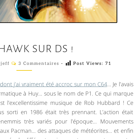
W
AWK SUR DS !
A
R
C
jeff
3 Commentaires
-
Post Views:
71
O
H
M
A
M
E
dont j’ai vraiment été accroc sur mon C64
… Je l’avais
W
N
T
rmatique à Huy… sous le nom de P1. Ce qui marque
K
A
st l’excellentissime musique de Rob Hubbard ! Ce
I
S
R
s sorti en 1986 était très prennant. L’action était
E
U
S
 enemmis très variés pour l’époque… Mouvements
R
sseaux Pacman… des attaques de météorites… et enfin
D