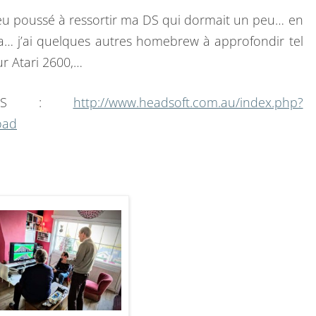
peu poussé à ressortir ma DS qui dormait un peu… en
… j’ai quelques autres homebrew à approfondir tel
r Atari 2600,…
wk DS :
http://www.headsoft.com.au/index.php?
oad