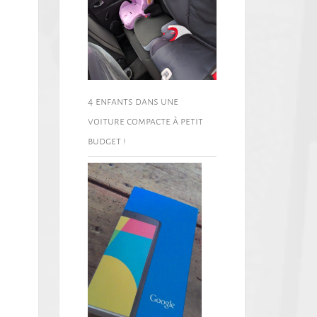
4 enfants dans une
voiture compacte à petit
budget !