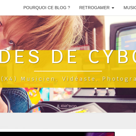
POURQUOI CE BLOG ?
RETROGAMER
MUSI
DES DE CYB
a(x4) Musicien, Vidéaste, Photog