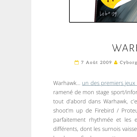
WARH
7 Août 2009
Cyborg
Warhawk…
un des premiers jeux 
ramené de mon stage sport/info
tout d’abord dans Warhawk, c’e
shoot’m up de Firebird / Proteu
parfaitement rhythmée et les
différents, dont les surnois vai