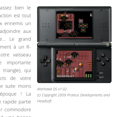
assez bien le
’action est tout
ux ennemis un
adjoindre aux
nne… Le grand
ement à un R-
otre vaisseau
e importante
triangle), qui
cts de votre
e suite moins
Warhawk DS v1.02
l’époque ! La
(c) Copyright 2009 Proteus Developments and
e rapide partie
Headsoft
Sur commodore