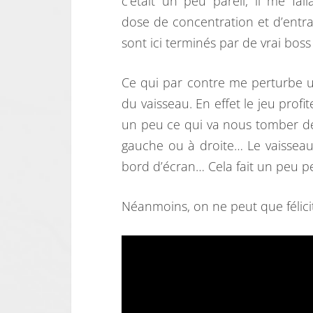
c’était un peu pareil, il me fal
dose de concentration et d’entrai
sont ici terminés par de vrai boss 
Ce qui par contre me perturbe u
du vaisseau. En effet le jeu prof
un peu ce qui va nous tomber de
gauche ou à droite… Le vaisseau
bord d’écran… Cela fait un peu pe
Néanmoins, on ne peut que félicit