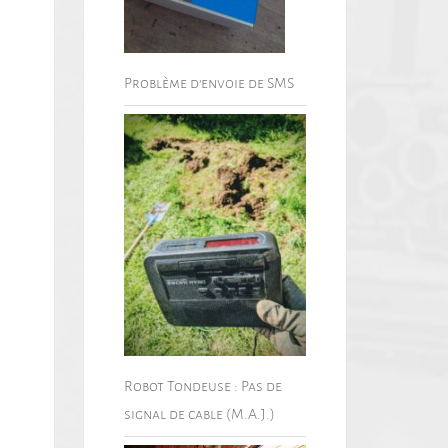
Problème d’envoie de SMS
Robot Tondeuse : Pas de
signal de cable (M.A.J.)