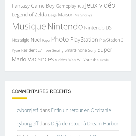
Jeux vidéo
Fantasy
Game Boy
Gameplay
iPad
Legend of Zelda
Maison
Liège
Ma Snorkys
Musique
Nintendo
Nintendo DS
Photo
PlayStation
Noël
Nostalgie
PlayStation 3
Papa
Super
Resident Evil
SmartPhone
Pype
Seraing
Sony
rose
Vacances
Mario
Vidéos
Youtube
Web
Wii
école
COMMENTAIRES RÉCENTS
cyborgjeff
dans
Enfin un retour en Occitanie
cyborgjeff
dans
Déjà de retour à Dream Harbor