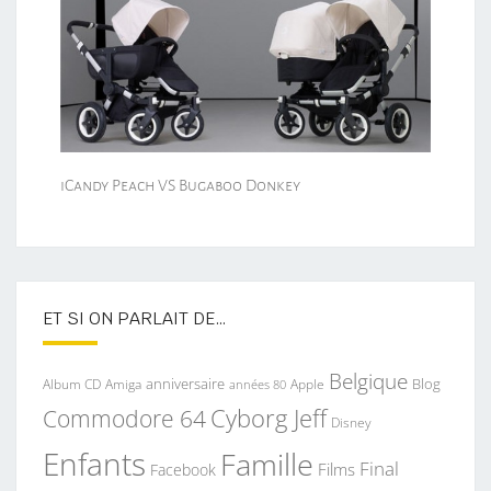
iCandy Peach VS Bugaboo Donkey
ET SI ON PARLAIT DE…
Belgique
anniversaire
Blog
Album CD
Apple
Amiga
années 80
Commodore 64
Cyborg Jeff
Disney
Enfants
Famille
Final
Films
Facebook