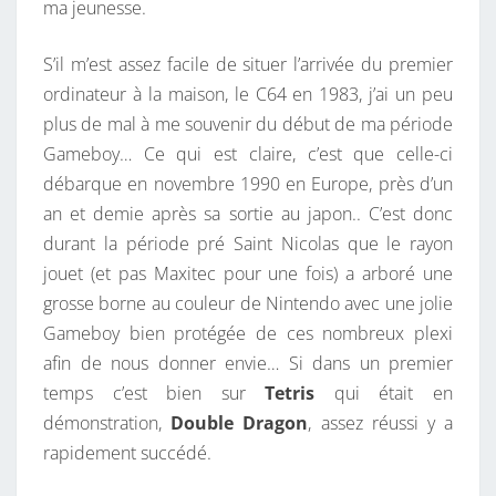
ma jeunesse.
X
Q
S’il m’est assez facile de situer l’arrivée du premier
U
ordinateur à la maison, le C64 en 1983, j’ai un peu
E
plus de mal à me souvenir du début de ma période
L
Gameboy… Ce qui est claire, c’est que celle-ci
L
débarque en novembre 1990 en Europe, près d’un
E
an et demie après sa sortie au japon.. C’est donc
S
durant la période pré Saint Nicolas que le rayon
J
jouet (et pas Maxitec pour une fois) a arboré une
’
grosse borne au couleur de Nintendo avec une jolie
A
Gameboy bien protégée de ces nombreux plexi
I
afin de nous donner envie… Si dans un premier
J
temps c’est bien sur
Tetris
qui était en
O
démonstration,
Double Dragon
, assez réussi y a
U
rapidement succédé.
É
E