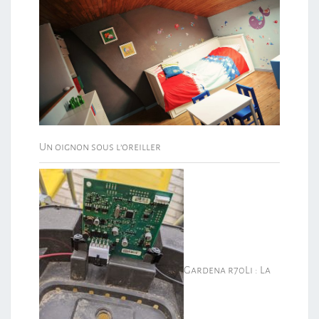
Un oignon sous l’oreiller
Gardena r70Li : La