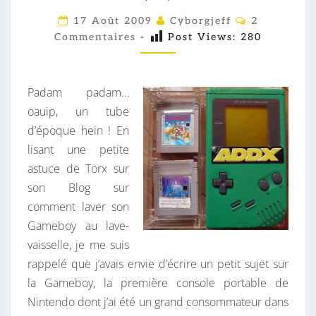
U
T
C
17 Août 2009
Cyborgjeff
2
O
E
Commentaires
-
Post Views:
280
M
M
S
E
L
N
T
Padam padam…
E
A
I
oauip, un tube
S
R
d’époque hein ! En
E
G
S
lisant une petite
A
astuce de Torx sur
M
son Blog sur
E
comment laver son
B
Gameboy au lave-
O
vaisselle, je me suis
Y
rappelé que j’avais envie d’écrire un petit sujet sur
S
la Gameboy, la première console portable de
A
Nintendo dont j’ai été un grand consommateur dans
U