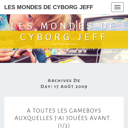
LES MONDES DE CYBORG JEFF
Togg
navig
LES MONDES DE
CYBORG JEFF
Ou La Vie D'un Papa(x4) Musicien, Vidéaste, Photographe
100% Connecté
Archives De
Day:
17 Août 2009
A
A TOUTES LES GAMEBOYS
T
AUXQUELLES J’AI JOUÉES AVANT…
O
(1/3)