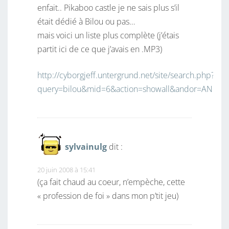
enfait.. Pikaboo castle je ne sais plus s’il
était dédié à Bilou ou pas…
mais voici un liste plus complète (j’étais
partit ici de ce que j’avais en .MP3)
http://cyborgjeff.untergrund.net/site/search.php?
query=bilou&mid=6&action=showall&andor=AND
sylvainulg
dit :
20 juin 2008 à 15:41
(ça fait chaud au coeur, n’empèche, cette
« profession de foi » dans mon p’tit jeu)