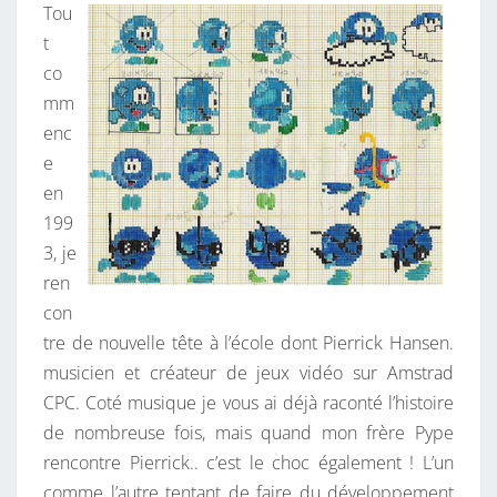
Tou
t
co
mm
enc
e
en
199
3, je
ren
con
tre de nouvelle tête à l’école dont Pierrick Hansen.
musicien et créateur de jeux vidéo sur Amstrad
CPC. Coté musique je vous ai déjà raconté l’histoire
de nombreuse fois, mais quand mon frère Pype
rencontre Pierrick.. c’est le choc également ! L’un
comme l’autre tentant de faire du développement