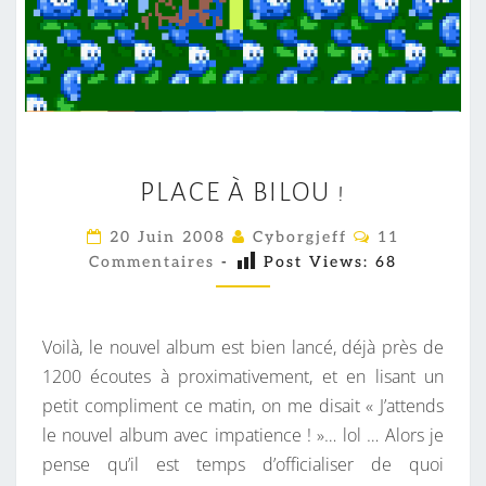
P
PLACE À BILOU !
L
A
C
20 Juin 2008
Cyborgjeff
11
O
C
Commentaires
-
Post Views:
68
M
E
M
E
À
N
T
B
Voilà, le nouvel album est bien lancé, déjà près de
A
I
I
1200 écoutes à proximativement, et en lisant un
R
L
petit compliment ce matin, on me disait « J’attends
E
S
O
le nouvel album avec impatience ! »… lol … Alors je
U
pense qu’il est temps d’officialiser de quoi