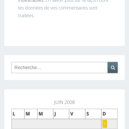
les données de vos commentaires sont
traitées
.
Rechercher :
Reche
JUIN 2008
L
M
M
J
V
S
D
1