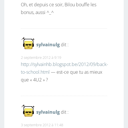
Oh, et depuis ce soir, Bilou bouffe les
bonus, aussi ^_^
sylvainulg
dit :
2 septembre 2012 à 9:19
http://sylvainhb.blogspot.be/2012/09/back-
to-school.html
— est-ce que tu as mieux
que « 4U2 » ?
sylvainulg
dit :
3 septembre 2012 à 11:48