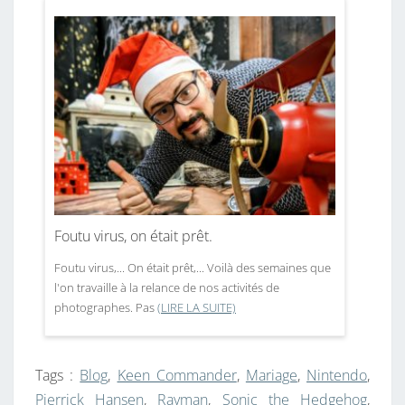
Foutu virus, on était prêt.
Foutu virus,... On était prêt,... Voilà des semaines que
l'on travaille à la relance de nos activités de
photographes. Pas
(LIRE LA SUITE)
Tags :
Blog
,
Keen Commander
,
Mariage
,
Nintendo
,
Pierrick Hansen
,
Rayman
,
Sonic the Hedgehog
,