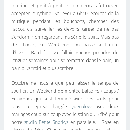
termine, et petit à petit je commençais à trouver,
T
accepter le rythme. Se lever à 6h40, écouter de la
O
musique pendant les bouchons, chercher des
U
raccourcis, surveiller les devoirs, tenter de ne pas
T
s’endormir en regardant ma série le soir… Mais pas
,
de chance, ce Week-end, on passe à l’heure
N
d’hiver… Bardaf, il va falloir encore prendre de
O
longues semaines pour se remettre dans le bain, un
N
bain plus froid et plus sombre….
D
’
Octobre ne nous a que peu laisser le temps de
U
souffler. Un Weekend de montée Baladins / Loups /
N
Eclaireurs qui s’est terminé avec des sauts pour
E
tous. La reprise chargée
Quenalove
avec deux
C
mariages coup sur coup avec le salon du Bébé pour
I
notre
studio Petite Snorkys
en parallèle…. Rose en
T