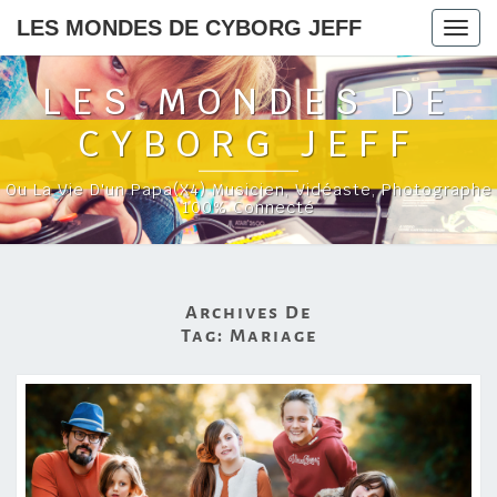
LES MONDES DE CYBORG JEFF
Togg
navig
LES MONDES DE
CYBORG JEFF
Ou La Vie D'un Papa(x4) Musicien, Vidéaste, Photographe
100% Connecté
Archives De
Tag:
Mariage