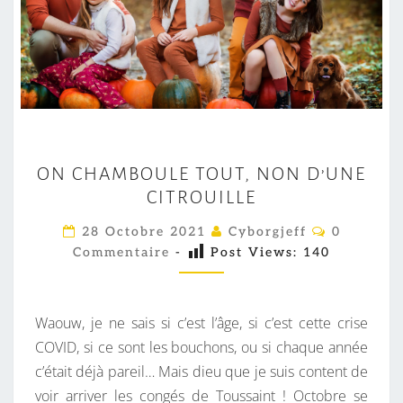
O
ON CHAMBOULE TOUT, NON D’UNE
N
CITROUILLE
C
H
C
28 Octobre 2021
Cyborgjeff
0
O
A
Commentaire
-
Post Views:
140
M
M
M
E
B
N
T
Waouw, je ne sais si c’est l’âge, si c’est cette crise
O
A
I
COVID, si ce sont les bouchons, ou si chaque année
U
R
c’était déjà pareil… Mais dieu que je suis content de
L
E
S
voir arriver les congés de Toussaint ! Octobre se
E