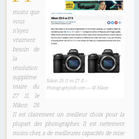
B
moins que
L
vous
É
n’ayez
M
A
vraiment
T
besoin de
I
la
Q
résolution
U
suppléme
E
Nikon Z6 II vs Z7 II –
ntaire du
Photographylife.com — © Nikon
M
Z7 II, le
A
Nikon Z6
C
II est clairement un meilleur choix pour la
plupart des photographes. Il est nettement
moins cher, a de meilleures capacités de mise