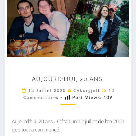
A
AUJOURD’HUI, 20 ANS.
U
J
C
12 Juillet 2020
Cyborgjeff
12
O
O
Commentaires
-
Post Views:
109
M
M
U
E
R
N
T
Aujourd’hui, 20 ans… C’était un 12 juillet de l’an 2000
D
A
I
que tout a commencé…
’
R