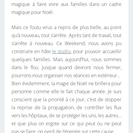
magique à faire vivre aux familles dans un cadre
N
magique pour Noël.
É
T
Mais ce foutu virus a repris de plus belle, au point
A
qu’à nouveau, tout s’arrête. Après tant de travail, tout
I
s’arrête à nouveau. Ce Weekend, nous avons pu
T
construire en hâte
le studio
, pour pouvoir accueillir
P
quelques familles. Mais aujourd’hui, nous sommes
R
dans le flou. Jusque quand devront nous fermer,
Ê
pourrons-nous organiser nos séances en extérieur…
T
Bien évidemment, la magie de Noël ne brillera pour
.
personne comme elle le fait chaque année. Je suis
conscient que la priorité à ce jour, c’est de stopper
la reprise de la propagation, de contrôler les flux
vers les hôpitaux, de se protéger les uns, les autres…
et que plus on ergote sur ce qui peut ou ne peut
pas se faire, on perd de l’énergie sur cette cause.