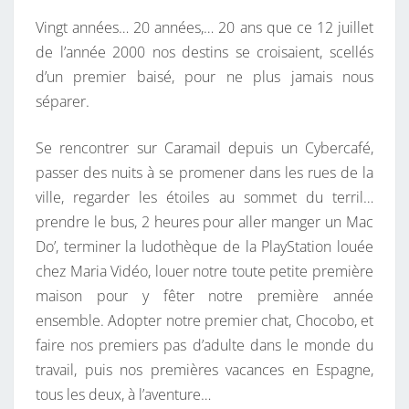
H
E
S
Vingt années… 20 années,… 20 ans que ce 12 juillet
U
de l’année 2000 nos destins se croisaient, scellés
I
d’un premier baisé, pour ne plus jamais nous
,
séparer.
2
0
Se rencontrer sur Caramail depuis un Cybercafé,
A
passer des nuits à se promener dans les rues de la
N
ville, regarder les étoiles au sommet du terril…
S
prendre le bus, 2 heures pour aller manger un Mac
.
Do’, terminer la ludot
hèque de la PlayStation louée
chez Maria Vidéo, louer notre toute petite première
maison pour y fêter notre première année
ensemble. Adopter notre premier chat, Chocobo, et
faire nos premiers pas d’adulte dans le monde du
travail, puis nos premières vacances en Espagne,
tous les deux, à l’aventure…