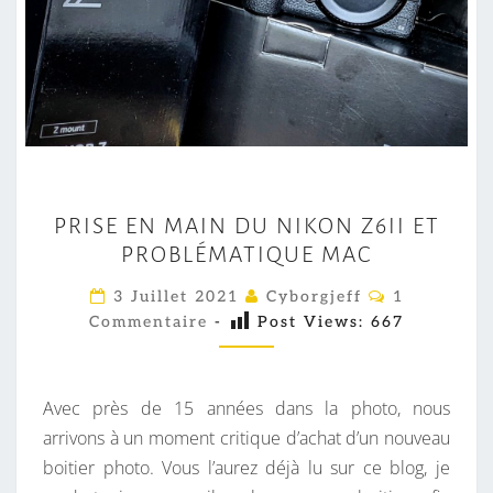
P
PRISE EN MAIN DU NIKON Z6II ET
R
PROBLÉMATIQUE MAC
I
S
C
3 Juillet 2021
Cyborgjeff
1
O
E
Commentaire
-
Post Views:
667
M
M
E
E
N
N
T
Avec près de 15 années dans la photo, nous
M
A
I
arrivons à un moment critique d’achat d’un nouveau
A
R
boitier photo. Vous l’aurez déjà lu sur ce blog, je
I
E
S