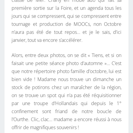
classe de Mer. Charly en mode ado qui fait sa
R
première sortie sur la Foire, et un agenda tous les
O
jours qui se compressent, qui se compressent entre
U
tournage et production de MOOCs, non Octobre
I
n’aura pas été de tout repos… et je le sais, d’ici
L
janvier, tout va encore s’accélérer.
L
E
Alors, entre deux photos, on se dit « Tiens, et si on
faisait une petite séance photo d’automne »… C’est
que notre répertoire photo famille d’octobre, lui est
bien vide ! Madame nous trouve un dimanche un
stock de potirons chez un maraîcher de la région,
on se trouve un spot qui n’a pas été réquisitionner
par une troupe d’Hollandais qui depuis le 1°
confinement sont friand de notre boucle de
l’Ourthe. Clic, clac… madame a encore réussi à nous
offrir de magnifiques souvenirs !