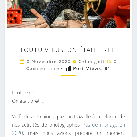
F
FOUTU VIRUS, ON ÉTAIT PRÊT.
O
U
C
2 Novembre 2020
Cyborgjeff
0
O
T
Commentaire
-
Post Views:
81
M
M
U
E
V
N
T
Foutu virus,…
I
A
I
On était prêt,…
R
R
U
E
S
Voilà des semaines que l’on travaille à la relance de
S
nos activités de photographes.
Pas de mariage en
,
2020
, mais nous avions préparé un moment
O