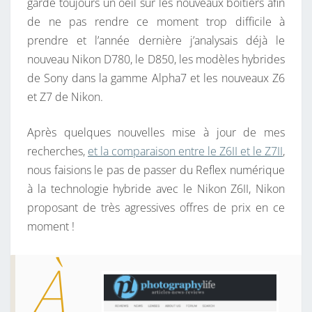
garde toujours un oeil sur les nouveaux boitiers afin
N
de ne pas rendre ce moment trop difficile à
D
prendre et l’année dernière j’analysais déjà le
U
nouveau Nikon D780, le D850, les modèles hybrides
N
de Sony dans la gamme Alpha7 et les nouveaux Z6
I
et Z7 de Nikon.
K
O
Après quelques nouvelles mise à jour de mes
N
recherches,
et la comparaison entre le Z6II et le Z7II
,
Z
nous faisions le pas de passer du Reflex numérique
6
à la technologie hybride avec le Nikon Z6II, Nikon
I
proposant de très agressives offres de prix en ce
I
moment !
E
T
À
P
R
O