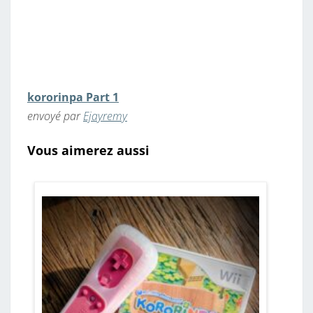
kororinpa Part 1
envoyé par
Ejayremy
Vous aimerez aussi