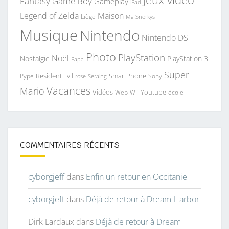
Fantasy
Game Boy
Gameplay
iPad
Legend of Zelda
Maison
Liège
Ma Snorkys
Musique
Nintendo
Nintendo DS
Photo
PlayStation
Noël
Nostalgie
PlayStation 3
Papa
Super
Resident Evil
SmartPhone
Pype
Seraing
Sony
rose
Vacances
Mario
Vidéos
Youtube
Web
Wii
école
COMMENTAIRES RÉCENTS
cyborgjeff
dans
Enfin un retour en Occitanie
cyborgjeff
dans
Déjà de retour à Dream Harbor
Dirk Lardaux
dans
Déjà de retour à Dream