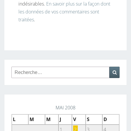
indésirables.
En savoir plus sur la façon dont
les données de vos commentaires sont
traitées
.
Rechercher :
Reche
MAI 2008
L
M
M
J
V
S
D
1
2
3
4