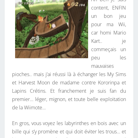
A
P
I
content, ENFIN
R
A
un bon jeu
E
S
S
pour ma Wii,
U
car homi Mario
R
Kart.. je
W
commeçais un
I
peu les
I
mauvaises
.
pioches.. mais j’ai réussi là à échanger les My Sims
et Harvest Moon de madame contre Kororinpa et
Lapins Crétins. Et franchement je suis fan du
premier… léger, mignon, et toute belle exploitation
de la Wiimote…
En gros, vous voyez les labyrinthes en bois avec un
bille qui s’y promène et qui doit éviter les trous… et