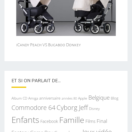
iCandy Peach VS Bugaboo Donkey
ET SI ON PARLAIT DE…
Belgique
anniversaire
Blog
Album CD
Apple
Amiga
années 80
Commodore 64
Cyborg Jeff
Disney
Enfants
Famille
Final
Films
Facebook
Jeux vidéo