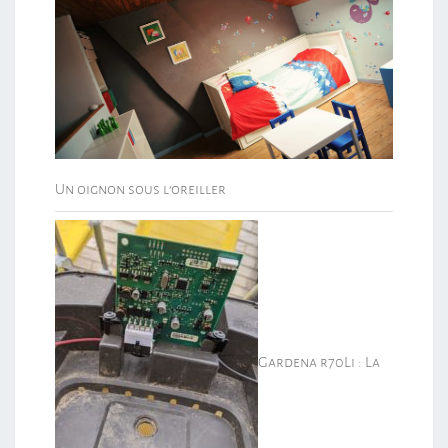
Un oignon sous l’oreiller
Gardena r70Li : La