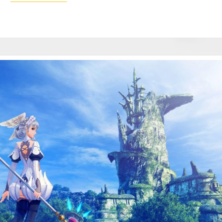
N
T
R
O
Q
U
I
C
H
A
N
G
E
T
O