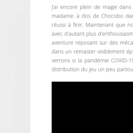
J’ai encore plein de magie dan
madame, à dos de Chocobo dans
réussi à finir. Maintenant que 
avec d’autant plus d’enthousiasm
aventure reposant sur des méca
dans un remaster visiblement é
verrons si la pandémie COVID-1
distribution du jeu un peu parto