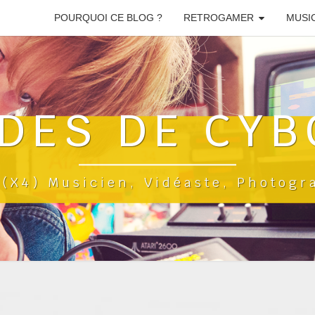
POURQUOI CE BLOG ?
RETROGAMER
MUSI
DES DE CYB
a(x4) Musicien, Vidéaste, Photog