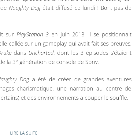
T
N
T
o de
Naughty Dog
était diffusé ce lundi ! Bon, pas de
O
A
I
F
R
E
U
S
it sur
PlayStation 3
en juin 2013, il se positionnait
S
e callée sur un gameplay qui avait fait ses preuves,
,
Drake
dans
Uncharted
, dont les 3 épisodes s’étaient
L
e la 3° génération de console de Sony.
A
P
aughty Dog
a été de créer de grandes aventures
E
nnages charismatique, une narration au centre de
T
certains) et des environnements à couper le souffle.
I
T
E
I
LIRE LA SUITE
LIRE LA SUITE