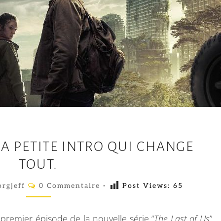
T
 LA PETITE INTRO QUI CHANGE
H
TOUT.
E
L
C
rgjeff
0 Commentaire
-
Post Views:
65
O
A
M
M
S
E
premier épisode de la nouvelle série “
The Last of Us
”