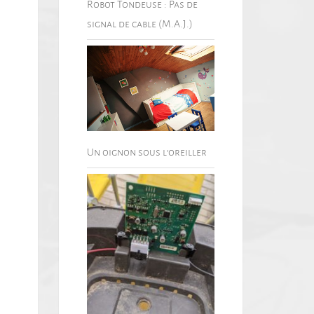
Robot Tondeuse : Pas de
signal de cable (M.A.J.)
Un oignon sous l’oreiller