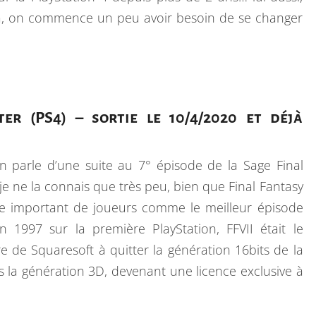
U
là, on commence un peu avoir besoin de se changer
R
E
,
O
N
er (PS4) – sortie le 10/4/2020 et déjà
P
O
n parle d’une suite au 7° épisode de la Sage Final
U
je ne la connais que très peu, bien que Final Fantasy
R
re important de joueurs comme le meilleur épisode
R
en 1997 sur la première PlayStation, FFVII était le
A
e de Squaresoft à quitter la génération 16bits de la
I
 la génération 3D, devenant une licence exclusive à
T
J