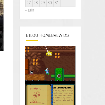
27
28
29
30
31
« Juin
BILOU HOMEBREW DS