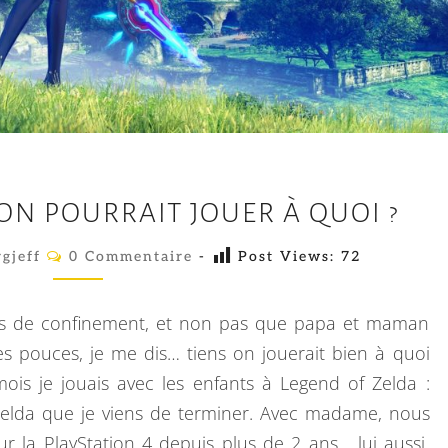
U
T
.
E
 ON POURRAIT JOUER À QUOI ?
T
S
C
gjeff
0 Commentaire
-
Post Views:
72
O
I
M
M
C
E
s de confinement, et non pas que papa et maman
N
E
T
es pouces, je me dis… tiens on jouerait bien à quoi
A
L
mois je jouais avec les enfants à Legend of Zelda :
I
R
A
 Zelda que je viens de terminer. Avec madame, nous
E
D
S
r la PlayStation 4 depuis plus de 2 ans… lui aussi,