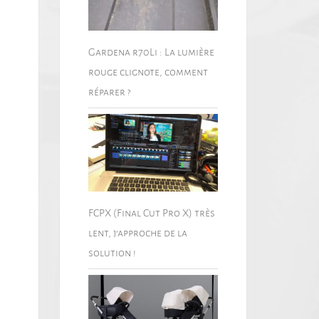
Gardena r70Li : La lumière
rouge clignote, comment
réparer ?
FCPX (Final Cut Pro X) très
lent, j’approche de la
solution !