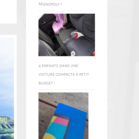
Monopoly ?
4 enfants dans une
voiture compacte à petit
budget !