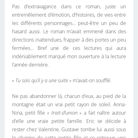
E
Pas d’extravagance dans ce roman, juste un
S
entremêlement d’émotion, d’histoires, de vies entre
N
les différents personnages… peut-être un peu de
O
hasard aussi. Le roman m’avait emmené dans des
U
directions inattendues, frapper à des portes un peu
V
fermées… Bref une de ces lectures qui aura
E
indéniablement marqué mon ouverture à la lecture
L
l’année dernière.
L
E
« Tu sais qu’il y a une suite »
m’avait-on soufflé.
S
Ne pas abandonner là, chacun d’eux, au pied de la
montagne était un vrai petit rayon de soleil. Anna-
Nina, petit fille
« trait-d’union »
a fait naître autour
d’elle une vraie petite famille. Eric se décide à
rester chez Valentine, Gustave tombe lui aussi sous
le charme de cette petite fille et se retrouve une