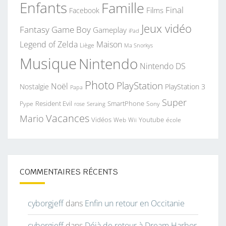
Enfants
Famille
Final
Films
Facebook
Jeux vidéo
Fantasy
Game Boy
Gameplay
iPad
Legend of Zelda
Maison
Liège
Ma Snorkys
Musique
Nintendo
Nintendo DS
Photo
PlayStation
Noël
Nostalgie
PlayStation 3
Papa
Super
Resident Evil
SmartPhone
Pype
Seraing
Sony
rose
Vacances
Mario
Vidéos
Youtube
Web
Wii
école
COMMENTAIRES RÉCENTS
cyborgjeff
dans
Enfin un retour en Occitanie
cyborgjeff
dans
Déjà de retour à Dream Harbor