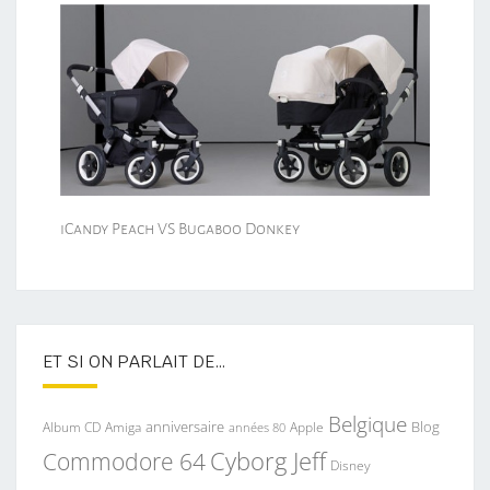
iCandy Peach VS Bugaboo Donkey
ET SI ON PARLAIT DE…
Belgique
anniversaire
Blog
Album CD
Apple
Amiga
années 80
Commodore 64
Cyborg Jeff
Disney