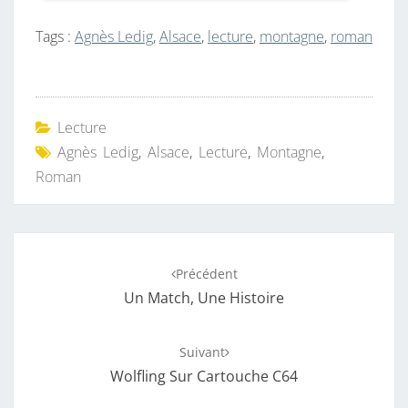
Tags :
Agnès Ledig
,
Alsace
,
lecture
,
montagne
,
roman
Lecture
Agnès Ledig
,
Alsace
,
Lecture
,
Montagne
,
Roman
Navigation
Précédent
d'article
Un Match, Une Histoire
Suivant
Wolfling Sur Cartouche C64