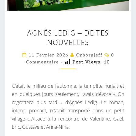
A
AGNÈS LEDIG – DE TES
G
NOUVELLES
N
È
C
11 Février 2026
Cyborgjeff
0
S
O
Commentaire
-
Post Views:
10
M
L
M
E
E
N
D
T
C’était le milieu de l’automne, la tempête hurlait et
A
I
I
en quelques jours seulement, j’avais dévoré « On
R
G
regrettera plus tard » d’Agnès Ledig. Le roman,
E
S
–
intime, prenant, m’avait transporté dans un petit
D
village d’Alsace à la rencontre de Valentine, Gaël,
E
Eric, Gustave et Anna-Nina.
T