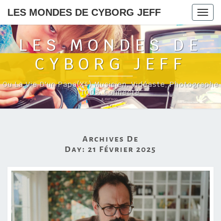
LES MONDES DE CYBORG JEFF
Togg
navig
LES MONDES DE
CYBORG JEFF
Ou La Vie D'un Papa(x4) Musicien, Vidéaste, Photographe
100% Connecté
Archives De
Day:
21 Février 2025