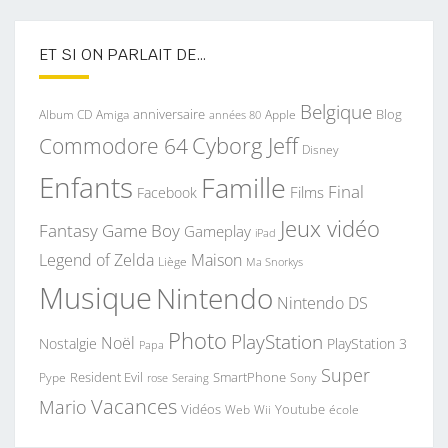
ET SI ON PARLAIT DE…
Belgique
anniversaire
Blog
Album CD
Apple
Amiga
années 80
Commodore 64
Cyborg Jeff
Disney
Enfants
Famille
Final
Films
Facebook
Jeux vidéo
Fantasy
Game Boy
Gameplay
iPad
Legend of Zelda
Maison
Liège
Ma Snorkys
Musique
Nintendo
Nintendo DS
Photo
PlayStation
Noël
Nostalgie
PlayStation 3
Papa
Super
Resident Evil
SmartPhone
Pype
Seraing
Sony
rose
Vacances
Mario
Vidéos
Youtube
Web
Wii
école