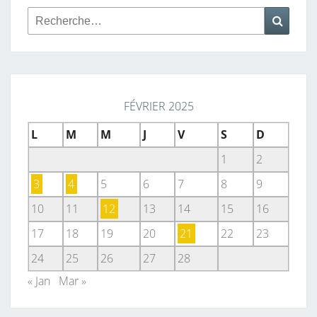
Rechercher :
Reche
FÉVRIER 2025
L
M
M
J
V
S
D
1
2
3
4
5
6
7
8
9
10
11
12
13
14
15
16
17
18
19
20
21
22
23
24
25
26
27
28
« Jan
Mar »