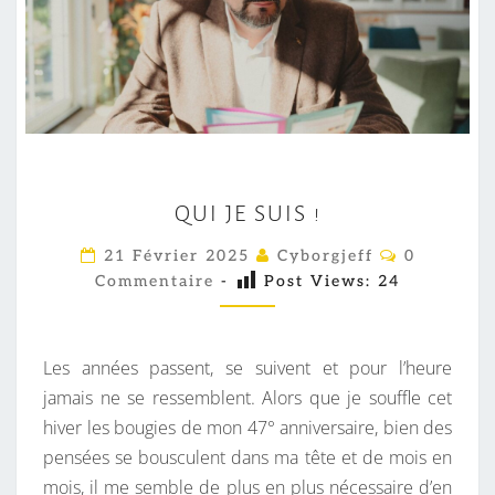
Q
QUI JE SUIS !
U
I
C
21 Février 2025
Cyborgjeff
0
O
J
Commentaire
-
Post Views:
24
M
M
E
E
S
N
T
Les années passent, se suivent et pour l’heure
U
A
I
jamais ne se ressemblent. Alors que je souffle cet
I
R
hiver les bougies de mon 47° anniversaire, bien des
S
E
S
pensées se bousculent dans ma tête et de mois en
!
mois, il me semble de plus en plus nécessaire d’en