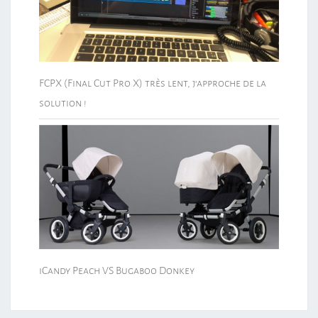
FCPX (Final Cut Pro X) très lent, j’approche de la
solution !
iCandy Peach VS Bugaboo Donkey