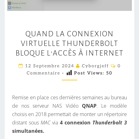
Q
QUAND LA CONNEXION
U
VIRTUELLE THUNDERBOLT
A
N
BLOQUE L’ACCÈS À INTERNET
D
C
12 Septembre 2024
Cyborgjeff
0
L
O
Commentaire
-
Post Views:
50
M
A
M
E
C
N
O
T
Remise en place ces dernières semaines au bureau
A
N
I
de nos serveur NAS Vidéo
QNAP
. Le modèle
R
N
choisis en 2018 permettait de monter un répertoire
E
E
S
distant sous
MAC
via
4 connexion
Thunderbolt 3
X
simultanées.
I