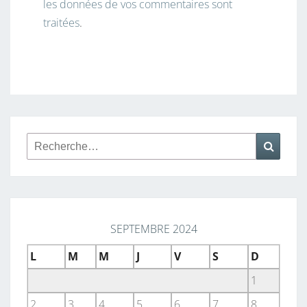
les données de vos commentaires sont
traitées
.
Rechercher :
Reche
SEPTEMBRE 2024
L
M
M
J
V
S
D
1
2
3
4
5
6
7
8