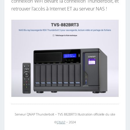
E
connexion WiFi devant la connexion Thunderbolt, et
R
retrouver l’accès à Internet ET au serveur NAS !
B
O
L
T
B
L
O
Q
U
E
L
’
A
Serveur QNAP Thunderbolt – TVS 882BRT3 Illustration officielle du site
C
©
QNAP
– 2024
C