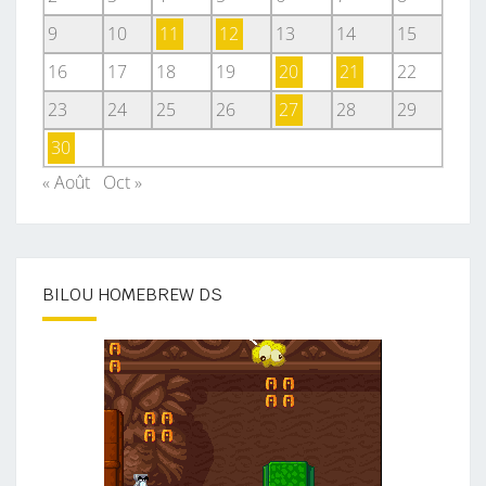
9
10
11
12
13
14
15
16
17
18
19
20
21
22
23
24
25
26
27
28
29
30
« Août
Oct »
BILOU HOMEBREW DS