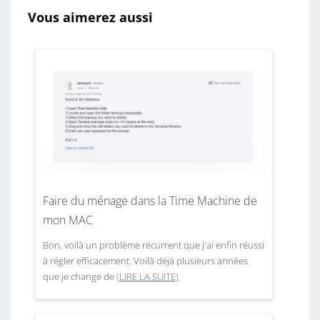
È
Vous aimerez aussi
S
À
I
N
T
E
R
N
E
Faire du ménage dans la Time Machine de
T
mon MAC
Bon, voilà un problème récurrent que j'ai enfin réussi
à régler efficacement. Voilà déjà plusieurs années
que je change de
(LIRE LA SUITE)