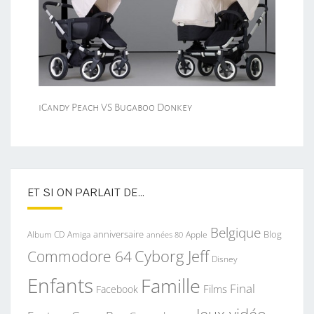
iCandy Peach VS Bugaboo Donkey
ET SI ON PARLAIT DE…
Belgique
anniversaire
Blog
Album CD
Apple
Amiga
années 80
Commodore 64
Cyborg Jeff
Disney
Enfants
Famille
Final
Films
Facebook