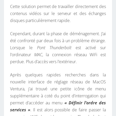
O
Cette solution permet de travailler directement des
N
contenus vidéos sur le serveur et des échanges
V
disques particulièrement rapide.
I
R
Cependant, durant la phase de déménagement. J’ai
T
été confronté par deux fois à un problème étrange.
U
Lorsque le
Pont Thunderbolt
est activé sur
E
l’ordinateur
MAC
, la connexion réseau WiFi est
L
perdue. Plus d’accès vers l’extérieur.
L
E
Après quelques rapides recherches dans la
T
nouvelle interface de réglage réseau de MacOS
H
Ventura, j’ai trouvé une petite icône de menu
U
supplémentaire à coté du point d’interrogation qui
N
permet d’accéder au menu
« Définir l’ordre des
D
services »
. Il est alors possible de faire passer la