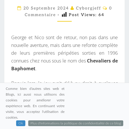
R
C
20 Septembre 2024
Cyborgjeff
0
O
G
Commentaire
-
Post Views:
64
M
M
E
E
E
N
T
George et Nico sont de retour, non pas dans une
T
A
I
nouvelle aventure, mais dans une refonte complète
N
R
de leurs premières péripéties sorties en 1996
I
E
S
connues chez nous sous le nom des
Chevaliers de
C
Baphomet
.
O
S
Depuis lors, le jeu avait déjà eu droit à quelques
O
Comme bien d'autres sites web et
remises en selle, avec des versions
« Director’s Cut »
N
Blogs, ici aussi nous utilisons des
et des graphismes légèrement rehaussés pour
T
cookies pour améliorer votre
tourner sur les nouvelles machines des générations
expérience web. En continuant votre
D
visite, vous acceptez l'utilisation de
suivantes… Mais cette fois, les passionnées du
E
cookies.
studio
Revolution Software
se sont lancés dans
R
Ok
Plus d'informations la politique de confidentialité de ce blog