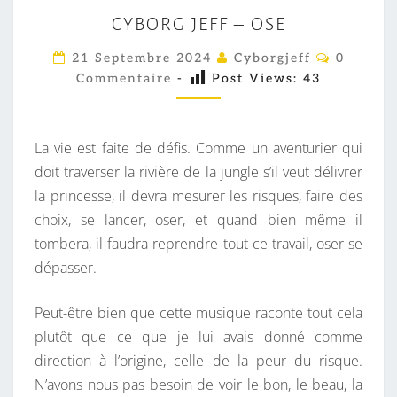
C
CYBORG JEFF – OSE
Y
B
C
21 Septembre 2024
Cyborgjeff
0
O
O
Commentaire
-
Post Views:
43
M
M
R
E
G
N
T
La vie est faite de défis. Comme un aventurier qui
J
A
I
doit traverser la rivière de la jungle s’il veut délivrer
E
R
la princesse, il devra mesurer les risques, faire des
F
E
S
choix, se lancer, oser, et quand bien même il
F
tombera, il faudra reprendre tout ce travail, oser se
–
dépasser.
O
S
Peut-être bien que cette musique raconte tout cela
E
plutôt que ce que je lui avais donné comme
direction à l’origine, celle de la peur du risque.
N’avons nous pas besoin de voir le bon, le beau, la