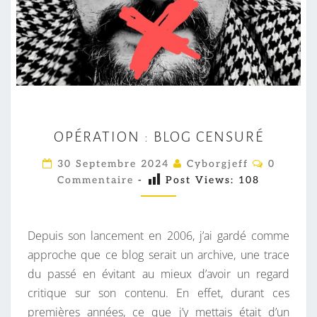
O
OPÉRATION : BLOG CENSURÉ
P
É
C
30 Septembre 2024
Cyborgjeff
0
O
R
Commentaire
-
Post Views:
108
M
M
A
E
T
N
T
Depuis son lancement en 2006, j’ai gardé comme
I
A
I
approche que ce blog serait un archive, une trace
O
R
du passé en évitant au mieux d’avoir un regard
N
E
S
critique sur son contenu. En effet, durant ces
:
premières années, ce que j’y mettais était d’un
B