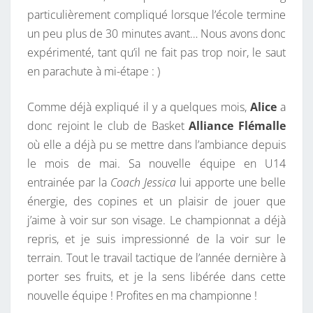
particulièrement compliqué lorsque l’école termine
U
un peu plus de 30 minutes avant… Nous avons donc
R
expérimenté, tant qu’il ne fait pas trop noir, le saut
U
en parachute à mi-étape : )
N
T
Comme déjà expliqué il y a quelques mois,
Alice
a
O
donc rejoint le club de Basket
Alliance Flémalle
U
où elle a déjà pu se mettre dans l’ambiance depuis
R
le mois de mai. Sa nouvelle équipe en U14
!
entrainée par la
Coach Jessica
lui apporte une belle
énergie, des copines et un plaisir de jouer que
j’aime à voir sur son visage. Le championnat a déjà
repris, et je suis impressionné de la voir sur le
terrain. Tout le travail tactique de l’année dernière à
porter ses fruits, et je la sens libérée dans cette
nouvelle équipe ! Profites en ma championne !