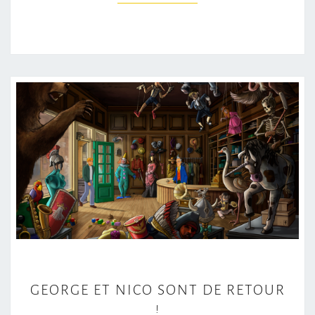
G
GEORGE ET NICO SONT DE RETOUR
E
!
O