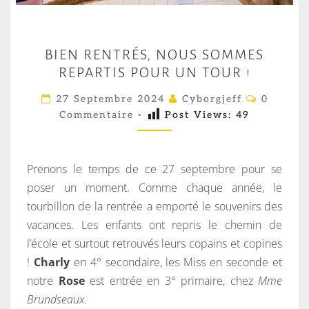
B
BIEN RENTRÉS, NOUS SOMMES
I
REPARTIS POUR UN TOUR !
E
N
C
27 Septembre 2024
Cyborgjeff
0
O
R
Commentaire
-
Post Views:
49
M
M
E
E
N
N
T
Prenons le temps de ce 27 septembre pour se
T
A
I
poser un moment. Comme chaque année, le
R
R
tourbillon de la rentrée a emporté le souvenirs des
É
E
S
vacances. Les enfants ont repris le chemin de
S
l’école et surtout retrouvés leurs copains et copines
,
!
Charly
en 4° secondaire, les Miss en seconde et
N
notre
Rose
est entrée en 3° primaire, chez
Mme
O
Brundseaux
.
U