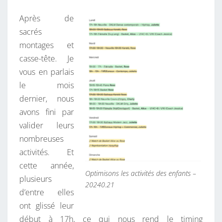
S
Après de
S
sacrés
O
montages et
M
casse-tête. Je
M
vous en parlais
E
le mois
S
dernier, nous
R
avons fini par
E
valider leurs
P
nombreuses
A
activités. Et
R
cette année,
T
Optimisons les activités des enfants –
plusieurs
I
20240.21
d’entre elles
S
ont glissé leur
P
début à 17h, ce qui nous rend le timing
O