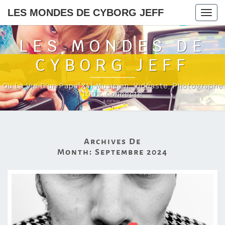
LES MONDES DE CYBORG JEFF
Togg
navig
LES MONDES DE
CYBORG JEFF
Ou La Vie D'un Papa(x4) Musicien, Vidéaste, Photographe
100% Connecté
Archives De
Month:
Septembre 2024