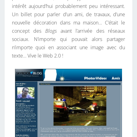
intérêt aujourd’hui probablement peu intéressant.
L
Un billet pour parler d’un ami, de travaux, d’une
O
nouvelle décoration dans ma maison… C’était le
G
concept des
Blogs
avant l’arrivée des réseaux
C
sociaux. N’importe qui pouvait alors partager
E
n’importe quoi en associant une image avec du
N
texte… Vive le Web 2.0 !
S
U
R
É