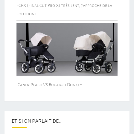
FCPX (Final Cut Pro X) très lent, j’approche de la
solution !
iCandy Peach VS Bugaboo Donkey
ET SI ON PARLAIT DE…