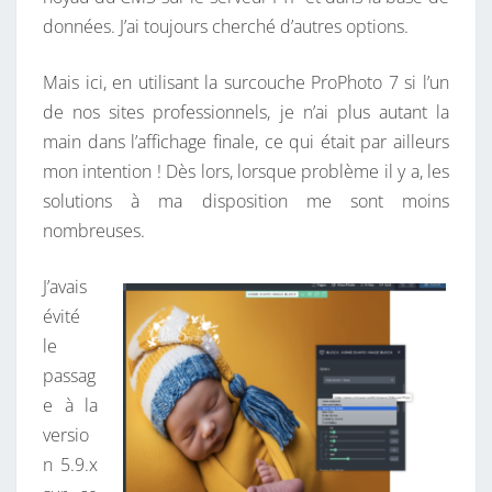
S
données. J’ai toujours cherché d’autres options.
S
R
Mais ici, en utilisant la surcouche ProPhoto 7 si l’un
O
de nos sites professionnels, je n’ai plus autant la
L
main dans l’affichage finale, ce qui était par ailleurs
L
mon intention ! Dès lors, lorsque problème il y a, les
-
solutions à ma disposition me sont moins
B
nombreuses.
A
C
J’avais
K
évité
le
passag
e à la
versio
n 5.9.x