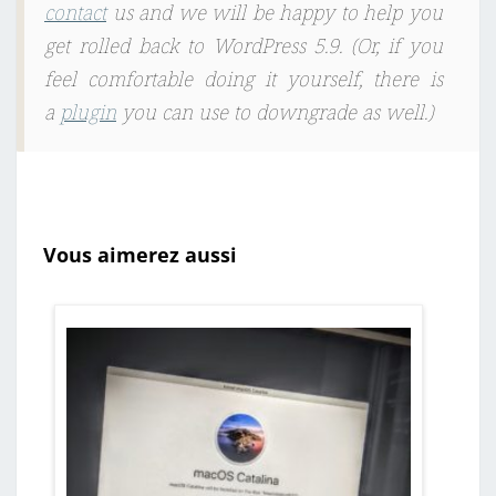
contact
us and we will be happy to help you
get rolled back to WordPress 5.9. (Or, if you
feel comfortable doing it yourself, there is
a
plugin
you can use to downgrade as well.)
Vous aimerez aussi