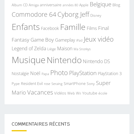
Belgique
anniversaire
Blog
Album CD
Apple
Amiga
années 80
Commodore 64
Cyborg Jeff
Disney
Enfants
Famille
Final
Films
Facebook
Jeux vidéo
Fantasy
Game Boy
Gameplay
iPad
Legend of Zelda
Maison
Liège
Ma Snorkys
Musique
Nintendo
Nintendo DS
Photo
PlayStation
Noël
Nostalgie
PlayStation 3
Papa
Super
Resident Evil
SmartPhone
Pype
Seraing
Sony
rose
Vacances
Mario
Vidéos
Youtube
Web
Wii
école
COMMENTAIRES RÉCENTS