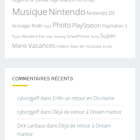
Liège
Ma Snorkys
Musique
Nintendo
Nintendo DS
Photo
PlayStation
Noël
Nostalgie
PlayStation 3
Papa
Super
Resident Evil
SmartPhone
Pype
Seraing
Sony
rose
Vacances
Mario
Vidéos
Youtube
Web
Wii
école
COMMENTAIRES RÉCENTS
cyborgjeff
dans
Enfin un retour en Occitanie
cyborgjeff
dans
Déjà de retour à Dream Harbor
Dirk Lardaux
dans
Déjà de retour à Dream
Harbor