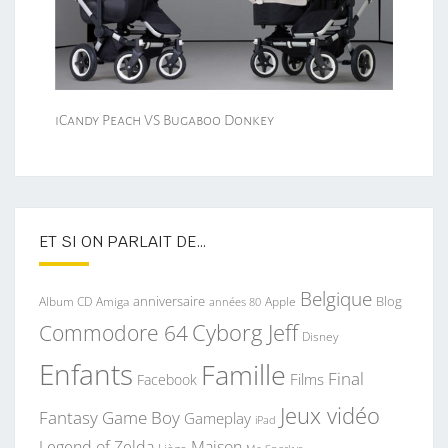
iCandy Peach VS Bugaboo Donkey
ET SI ON PARLAIT DE…
Belgique
anniversaire
Blog
Album CD
Apple
Amiga
années 80
Commodore 64
Cyborg Jeff
Disney
Enfants
Famille
Final
Films
Facebook
Jeux vidéo
Fantasy
Game Boy
Gameplay
iPad
Legend of Zelda
Maison