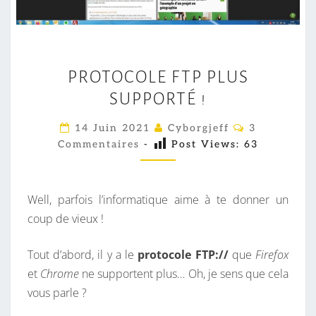
P
PROTOCOLE FTP PLUS
R
SUPPORTÉ !
O
T
C
14 Juin 2021
Cyborgjeff
3
O
O
Commentaires
-
Post Views:
63
M
C
M
E
O
N
L
T
Well, parfois l’informatique aime à te donner un
A
E
I
coup de vieux !
R
F
E
S
T
Tout d’abord, il y a le
protocole FTP://
que
Firefox
P
et
Chrome
ne supportent plus… Oh, je sens que cela
P
vous parle ?
L