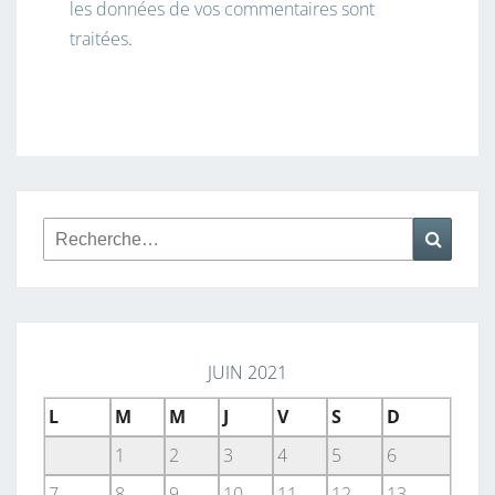
les données de vos commentaires sont
traitées
.
Rechercher :
Reche
JUIN 2021
L
M
M
J
V
S
D
1
2
3
4
5
6
7
8
9
10
11
12
13