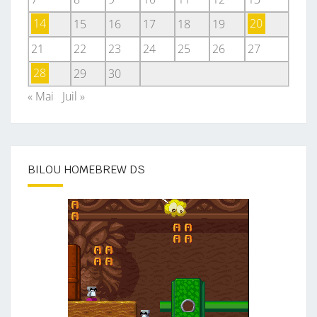
14
15
16
17
18
19
20
21
22
23
24
25
26
27
28
29
30
« Mai
Juil »
BILOU HOMEBREW DS