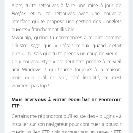
U
Alors, tu te retrouves à faire une mise à jour de
S
Firefox
, et tu te retrouves avec une nouvelle
S
interface qui te propose une gestion des « onglets
U
ouverts » franchement illisible…
P
Mwouaip, quand tu commences à te dire comme
P
l’illustre sage que « C’était mieux quand c’était
O
pire »… tu sais que tu te prends un coup de vieux….
R
Ce « nouveau style » est peut-être propre à ce vieil
T
ami Windows 7 qui tourne toujours à la maison,
É
mais quoi qu’il en soit, côté lisibilité, ce n’est
!
vraiment pas top !
Mais revenons à notre problème de protocole
FTP !
Certains me répondront qu’il existe des « plugins » à
installer sur son navigateur pour continuer à pouvoir
ouvrir un lien FTP, voir naviguer sur un serveur FTP