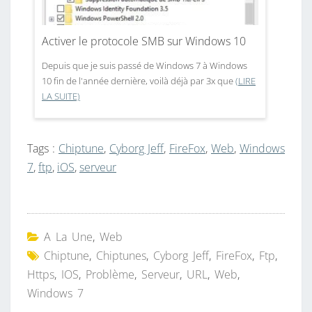
Activer le protocole SMB sur Windows 10
Depuis que je suis passé de Windows 7 à Windows
10 fin de l'année dernière, voilà déjà par 3x que
(LIRE
LA SUITE)
Tags :
Chiptune
,
Cyborg Jeff
,
FireFox
,
Web
,
Windows
7
,
ftp
,
iOS
,
serveur
A La Une
,
Web
Chiptune
,
Chiptunes
,
Cyborg Jeff
,
FireFox
,
Ftp
,
Https
,
IOS
,
Problème
,
Serveur
,
URL
,
Web
,
Windows 7